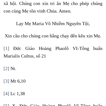
xã hội. Chúng con xin tri ân Mẹ cho phép chúng
con cùng Mẹ tôn vinh Chúa. Amen.
Lạy Mẹ Maria Vô Nhiễm Nguyên Tội,
Xin cầu cho chúng con hằng chạy đến kêu xin Mẹ.
[1]
Đức Giáo Hoàng Phaolô VI-Tông huấn
Marialis Cultus, số 21
[2]
Nt.
[3]
Mt 6,10
[4]
Lc 1,38
[5]
X. Đức Giáo Hoàng Phaolô VI-Tông huấn