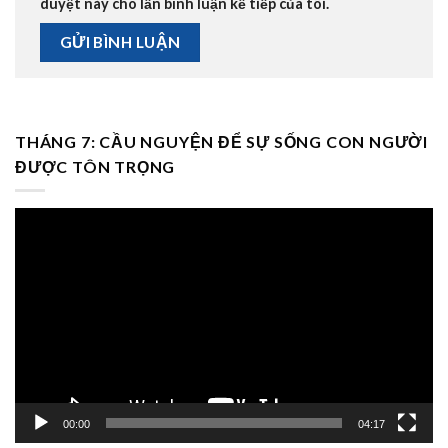
duyệt này cho lần bình luận kế tiếp của tôi.
THÁNG 7: CẦU NGUYỆN ĐỂ SỰ SỐNG CON NGƯỜI
ĐƯỢC TÔN TRỌNG
Trình
chơi
Video
00:00
04:17