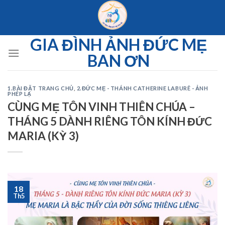
Skip
to
content
GIA ĐÌNH ẢNH ĐỨC MẸ
BAN ƠN
1.BÀI ĐẶT TRANG CHỦ
,
2.ĐỨC MẸ - THÁNH CATHERINE LABURÊ - ẢNH
PHÉP LẠ
CÙNG MẸ TÔN VINH THIÊN CHÚA –
THÁNG 5 DÀNH RIÊNG TÔN KÍNH ĐỨC
MARIA (KỲ 3)
18
Th5