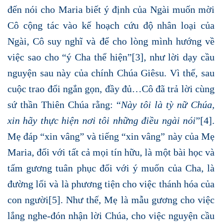
đến nói cho Maria biết ý định của Ngài muốn mời
Cô cộng tác vào kế hoạch cứu độ nhân loại của
Ngài, Cô suy nghĩ và để cho lòng mình hướng về
việc sao cho “ý Cha thể hiện”
[3]
, như lời dạy cầu
nguyện sau này của chính Chúa Giêsu. Vì thế, sau
cuộc trao đổi ngắn gọn, đầy đủ…Cô đã trả lời cùng
sứ thần Thiên Chúa rằng: “
Này tôi là tỳ nữ Chúa,
xin hãy thực hiện nơi tôi những điều ngài nói
”
[4]
.
Mẹ đáp “xin vâng” và tiếng “xin vâng” này của Mẹ
Maria, đối với tất cả mọi tín hữu, là một bài học và
tấm gương tuân phục đối với ý muốn của Cha, là
đường lối và là phương tiện cho việc thánh hóa của
con người
[5]
. Như thế, Mẹ là mẫu gương cho việc
lắng nghe-đón nhận lời Chúa, cho việc nguyện cầu