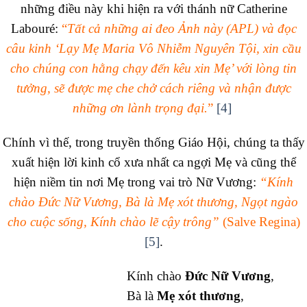
những điều này khi hiện ra với thánh nữ Catherine
Labouré:
“
Tất cả những ai đeo Ảnh này (APL) và đọc
câu kinh ‘
Lạy Mẹ Maria Vô Nhiễm Nguyên Tội, xin cầu
cho chúng con hằng chạy đến kêu xin Mẹ’
với lòng tin
tưởng, sẽ được mẹ che chở cách riêng và nhận được
những ơn lành trọng đại.
”
[4]
Chính vì thế, trong truyền thống Giáo Hội, chúng ta thấy
xuất hiện lời kinh cổ xưa nhất ca ngợi Mẹ và cũng thể
hiện niềm tin nơi Mẹ trong vai trò Nữ Vương:
“Kính
chào Đức Nữ Vương, Bà là Mẹ xót thương, Ngọt ngào
cho cuộc sống, Kính chào lẽ cậy trông”
(Salve Regina)
[5]
.
Kính chào
Ðức Nữ Vương
,
Bà là
Mẹ xót thương
,