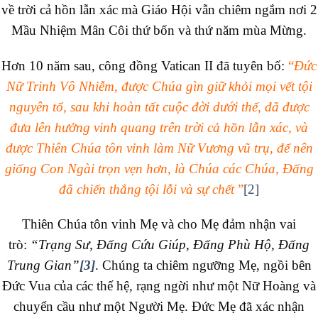
về trời cả hồn lẫn xác mà Giáo Hội vẫn chiêm ngắm nơi 2
Mầu Nhiệm Mân Côi thứ bốn và thứ năm mùa Mừng.
Hơn 10 năm sau, công đồng Vatican II đã tuyên bố:
“
Đức
Nữ Trinh Vô Nhiễm, được Chúa gìn giữ khỏi mọi vết tội
nguyên tổ, sau khi hoàn tất cuộc đời dưới thế, đã được
đưa lên hưởng vinh quang trên trời cả hồn lẫn xác, và
được Thiên Chúa tôn vinh làm Nữ Vương vũ trụ, để nên
giống Con Ngài trọn vẹn hơn, là Chúa các Chúa, Ðấng
đã chiến thắng tội lỗi và sự chết
”
[2]
Thiên Chúa tôn vinh Mẹ và cho Mẹ đảm nhận vai
trò:
“Trạng Sư, Đấng Cứu Giúp, Đấng Phù Hộ, Đấng
Trung Gian”
[3]
. Chúng ta chiêm ngưỡng Mẹ, ngồi bên
Đức Vua của các thế hệ, rạng ngời như một Nữ Hoàng và
chuyển cầu như một Người Mẹ. Đức Mẹ đã xác nhận