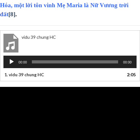
Hóa, một lời tôn vinh Mẹ Maria là Nữ Vương trời
đất
[8]
.
vidu 39 chung HC
Trình
00:00
00:00
chơi
Audio
1.
vidu 39 chung HC
2:05