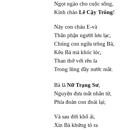
Ngọt ngào cho cuộc sống,
Kính chào
Lẽ Cậy Trông
!
Này con cháu E-và
Thân phận người lưu lạc,
Chúng con ngửa trông Bà,
Kêu Bà mà khóc lóc,
Than thở với rên la
Trong lũng đầy nước mắt.
Bà là
Nữ T
rạng Sư
,
Nguyện đưa mắt nhân từ,
Phía đoàn con đoái lại;
Và sau đời khổ ải,
Xin Bà khứng tỏ ra