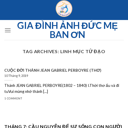
Skip
to
content
GIA ĐÌNH ẢNH ĐỨC MẸ
BAN ƠN
TAG ARCHIVES:
LINH MỤC TỬ ĐẠO
CUỘC ĐỜI THÁNH JEAN GABRIEL PERBOYRE (THƠ)
10 Tháng 9, 2019
Thánh JEAN GABRIEL PERBOYRE(1802 – 1840) I.Thời thơ ấu và đi
tuVui mừng nhớ thánh [...]
1 COMMENT
THÁNG 7: CẦU NGUYỆN ĐỂ SỰ SỐNG CON NGƯỜI