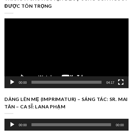
ĐƯỢC TÔN TRỌNG
Trình
chơi
Video
00:00
04:17
DÂNG LÊN MẸ (IMPRIMATUR) – SÁNG TÁC: SR. MAI
TÂN – CA SĨ: LANA PHẠM
Trình
00:00
00:00
chơi