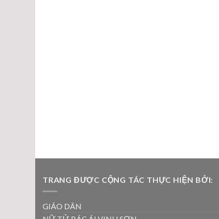
TRANG ĐƯỢC CỘNG TÁC THỰC HIỆN BỞI:
GIÁO DÂN
NỮ TỬ BÁC ÁI VINH SƠN