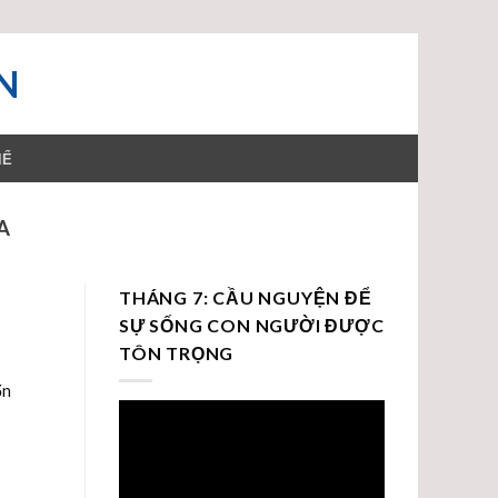
N
HỂ
A
THÁNG 7: CẦU NGUYỆN ĐỂ
SỰ SỐNG CON NGƯỜI ĐƯỢC
TÔN TRỌNG
ốn
Trình
chơi
Video