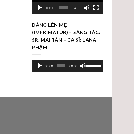
00:00
04:17
DÂNG LÊN MẸ
(IMPRIMATUR) – SÁNG TÁC:
SR. MAI TÂN – CA SĨ: LANA
PHẠM
Trình
Sử
00:00
00:00
chơi
dụng
Audio
các
phím
mũi
tên
Lên/Xuống
để
tăng
hoặc