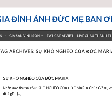
GIA ĐÌNH ẢNH ĐỨC MẸ BAN Ơ
ƠN
GIA SẢN VINH SƠN
TẤT CẢ BÀI VIẾT
LIVE CHẦU THÁNH T
TAG ARCHIVES:
SỰ KHÓ NGHÈO CỦA ĐỨC MARI
SỰ KHÓ NGHÈO CỦA ĐỨC MARIA
Nhân đức thứ sáu:SỰ KHÓ NGHÈO CỦA ĐỨC MARIA Chúa Giêsu, v
dĩ là giàu [...]