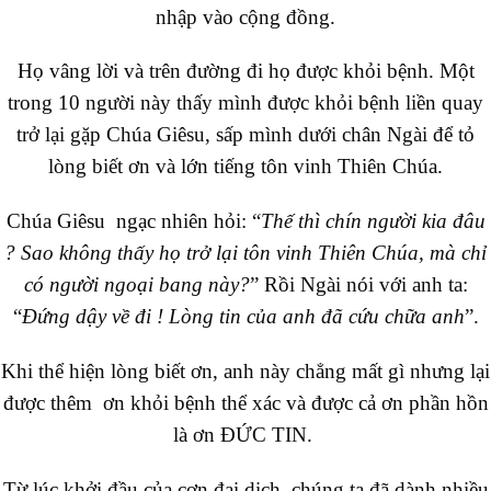
nhập vào cộng đồng.
Họ vâng lời và trên đường đi họ được khỏi bệnh. Một
trong 10 người này thấy mình được khỏi bệnh liền quay
trở lại gặp Chúa Giêsu, sấp mình dưới chân Ngài để tỏ
lòng biết ơn và lớn tiếng tôn vinh Thiên Chúa.
Chúa Giêsu ngạc nhiên hỏi: “
Thế thì chín người kia đâu
? Sao không thấy họ trở lại tôn vinh Thiên Chúa, mà chỉ
có người ngoại bang này?
” Rồi Ngài nói với anh ta:
“
Đứng dậy về đi ! Lòng tin của anh đã cứu chữa anh
”.
Khi thể hiện lòng biết ơn, anh này chẳng mất gì nhưng lại
được thêm ơn khỏi bệnh thể xác và được cả ơn phần hồn
là ơn ĐỨC TIN.
Từ lúc khởi đầu của cơn đại dịch, chúng ta đã dành nhiều