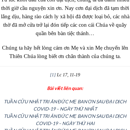
thời giờ cầu nguyện xin ơn. Nay cơn đại dịch đã tạm thời
lắng dịu, hàng rào cách ly xã hội đã được loại bỏ, các nhà
thờ đã mở cửa trở lại đón tiếp các con cái Chúa về quây
quần bên bàn tiệc thánh…
Chúng ta hãy hết lòng cám ơn Mẹ và xin Mẹ chuyển lên
Thiên Chúa lòng biết ơn chân thành của chúng ta.
[1]
Lc 17, 11-19
Bài viết liên quan:
TUẦN CỬU NHẬT TRI ÂN ĐỨC MẸ BAN ƠN SAU ĐẠI DỊCH
COVID-19 – NGÀY THỨ NHẤT
TUẦN CỬU NHẬT TRI ÂN ĐỨC MẸ BAN ƠN SAU ĐẠI DỊCH
COVID-19 – NGÀY THỨ HAI