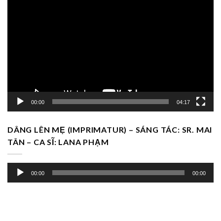
Trình
chơi
Video
00:00
04:17
DÂNG LÊN MẸ (IMPRIMATUR) – SÁNG TÁC: SR. MAI
TÂN – CA SĨ: LANA PHẠM
Trình
00:00
00:00
chơi
Audio