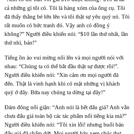
cả những gì tôi có. Tôi là hàng xóm của ông cụ. Tôi
đã thấy thằng bé lớn lên và tôi thật sự yêu quý nó. Tôi
rất muốn có bức tranh đó. Vậy anh có đồng ý
không?” Người điều khiển nói: “$10 lần thứ nhất, lần
thứ nhì, bán!”
Tiếng ồn ào vui mừng nổi lên và mọi người nói với
nhau: “Chúng ta có thể bắt đầu thật sự được rồi!”.
Người điều khiển nói: “Xin cảm ơn mọi người đã
đến. Thật là vinh hạnh khi có mặt những vị khách
quý ở đây. Bữa nay chúng ta dừng tại đây!”
Đám đông nổi giận: “Anh nói là hết đấu giá? Anh vẫn
chưa đấu giá toàn bộ các tác phẩm nổi tiếng kia mà?”
Người điều khiển nói: “Tôi xin lỗi! nhưng buổi bán
đấu giá đã chấm dứt. Mọi người hãy xem chúc thư