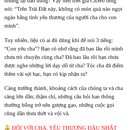
nhưng lại bao dung? Vậy nên triết gia Cicero từng
nói: “Trên Trái Đất này, không có món quà nào ngọt
ngào bằng tình yêu thương của người cha cho con
mình”.
Tuy nhiên, liệu có ai đủ dũng khí để nói 3 tiếng:
“Con yêu cha”? Bạn có nhớ rằng đã bao lâu rồi mình
chưa trò chuyện cùng cha? Đã bao lâu rồi bạn chưa
được nghe những lời dạy dỗ từ cha? Tóc cha đã điểm
thêm vài sợi bạc, bạn có kịp nhận ra?
Càng trưởng thành, khoảng cách của chúng ta và cha
càng lớn dần; thậm chí, những câu hỏi han thông
thường bỗng trở nên gượng gạo, những cuộc gọi
cũng dần thưa thớt và vội vã.
ĐỐI VỚI CHA, YÊU THƯƠNG ĐÂU NHẤT