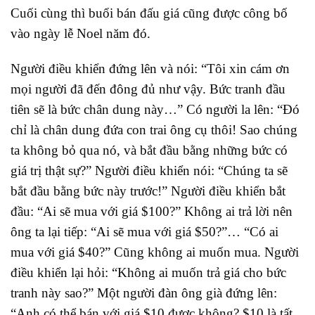
Cuối cùng thì buổi bán đấu giá cũng được công bố
vào ngày lễ Noel năm đó.
Người điều khiển đứng lên và nói: “Tôi xin cám ơn
mọi người đã đến đông đủ như vậy. Bức tranh đầu
tiên sẽ là bức chân dung này…” Có người la lên: “Đó
chỉ là chân dung đứa con trai ông cụ thôi! Sao chúng
ta không bỏ qua nó, và bắt đầu bằng những bức có
giá trị thật sự?” Người điều khiển nói: “Chúng ta sẽ
bắt đầu bằng bức này trước!” Người điều khiển bắt
đầu: “Ai sẽ mua với giá $100?” Không ai trả lời nên
ông ta lại tiếp: “Ai sẽ mua với giá $50?”… “Có ai
mua với giá $40?” Cũng không ai muốn mua. Người
điều khiển lại hỏi: “Không ai muốn trả giá cho bức
tranh này sao?” Một người đàn ông già đứng lên:
“Anh có thể bán với giá $10 được không? $10 là tất