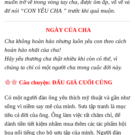
muốn trở về trong vòng tay cha, được ôm ấp, vỗ về và
để nói “CON YÊU CHA ” trước khi quá muộn.
NGÀY CỦA CHA
Cha không hoàn hảo nhưng luôn yêu con theo cách
hoàn hảo nhất của cha!
Hãy yêu thương cha thật nhiều khi còn có thể, vì
chúng ta chỉ có một người cha trong cuộc đời này.
Câu chuyện: ĐẤU GIÁ CUỐI CÙNG
Có một người đàn ông yêu thích mỹ thuật và gần như
sống vì niềm say mê của mình. Sưu tập tranh là mục
tiêu cả đời của ông. Ông làm việc rất chăm chỉ, để
dành tiền tiết kiệm nhằm mua thêm các tác phẩm hội
họa nổi tiếng cho bộ sưu tập của mình. Người đàn