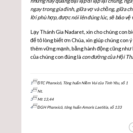
nhưng hãy quảng đại lập đi lập lại chúng, ngày
ngay trong gia đình, giữa vợ và chồng, giữa ch
lời phù hợp, được nói lên đúng lúc, sẽ bảo vệ
Lạy Thánh Gia Nadaret, xin cho chúng con b
để tỏ lòng biết ơn Chúa, xin giúp chúng con 
thêm vững mạnh, bằng hành động cũng như bằ
của chúng con đúng là
con đường của Hội Th

1
ĐTC Phanxicô, Tông huấn Niềm Vui của Tình Yêu, số 1

2
Nt.

3
Mt 13,44

4
ĐGH Phanxicô, tông huấn Amoris Laetitia, số 133