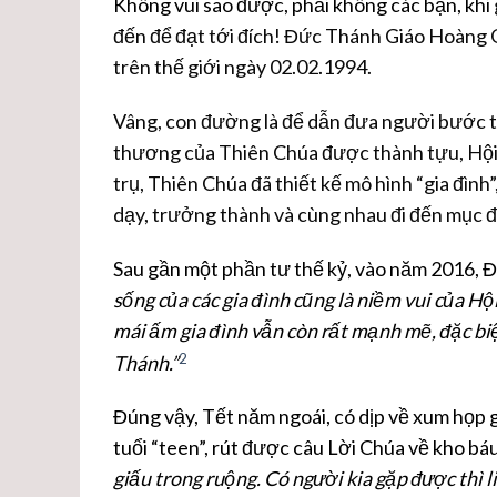
Không vui sao được, phải không các bạn, khi
đến để đạt tới đích! Đức Thánh Giáo Hoàng Gi
trên thế giới ngày 02.02.1994.
Vâng, con đường là để dẫn đưa người bước t
thương của Thiên Chúa được thành tựu, Hội T
trụ, Thiên Chúa đã thiết kế mô hình “gia đìn
dạy, trưởng thành và cùng nhau đi đến mục đí
Sau gần một phần tư thế kỷ, vào năm 2016,
sống của các gia đình cũng là niềm vui của Hộ
mái ấm gia đình vẫn còn rất mạnh mẽ, đặc bi
2
Thánh.”
Đúng vậy, Tết năm ngoái, có dịp về xum họp gi
tuổi “teen”, rút được câu Lời Chúa về kho báu
giấu trong ruộng. Có người kia gặp được thì l