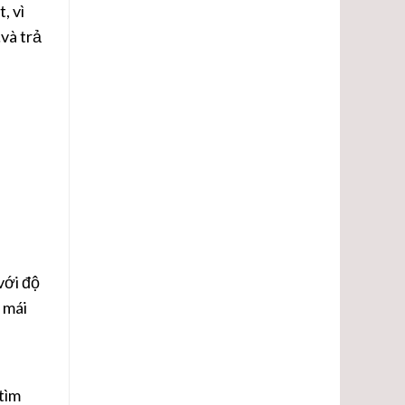
lượng.
, vì
…và trả
với độ
h mái
tìm