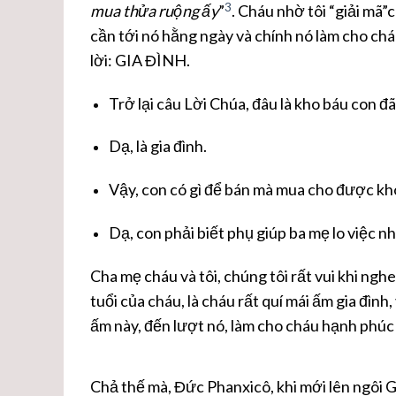
3
mua thửa ruộng ấy
”
. Cháu nhờ tôi “giải mã”c
cần tới nó hằng ngày và chính nó làm cho cháu
lời: GIA ĐÌNH.
Trở lại câu Lời Chúa, đâu là kho báu con 
Dạ, là gia đình.
Vậy, con có gì để bán mà mua cho được kh
Dạ, con phải biết phụ giúp ba mẹ lo việc n
Cha mẹ cháu và tôi, chúng tôi rất vui khi ngh
tuổi của cháu, là cháu rất quí mái ấm gia đình
ấm này, đến lượt nó, làm cho cháu hạnh phúc
Chả thế mà, Đức Phanxicô, khi mới lên ngôi G