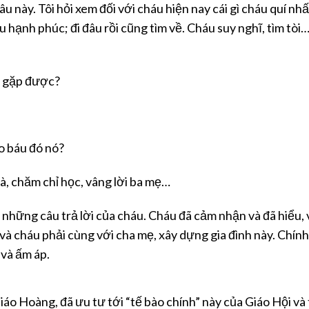
âu này. Tôi hỏi xem đối với cháu hiện nay cái gì cháu quí nhất
 hạnh phúc; đi đâu rồi cũng tìm về. Cháu suy nghĩ, tìm tòi
đã gặp được?
o báu đó nó?
hà, chăm chỉ học, vâng lời ba mẹ…
e những câu trả lời của cháu. Cháu đã cảm nhận và đã hiểu, 
, và cháu phải cùng với cha mẹ, xây dựng gia đình này. Chín
 và ấm áp.
iáo Hoàng, đã ưu tư tới “tế bào chính” này của Giáo Hội và 