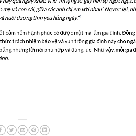
 này qua ngày khác, vì lẽ ‘im lặng sẽ gây nên sự ngột ngạt, 
a mẹ và con cái, giữa các anh chị em với nhau’. Ngược lại, n
4
 và nuôi dưỡng tình yêu hằng ngày.”
iết cảm nếm hạnh phúc có được một mái ấm gia đình. Đồng 
ý thức trách nhiệm bảo vệ và vun trồng gia đình này cho ng
ng những lời nói phù hợp và đúng lúc. Như vậy, mỗi gia đ
ánh.