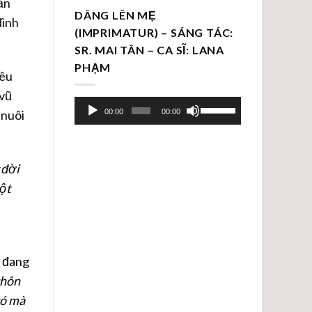
ần
DÂNG LÊN MẸ
đình
(IMPRIMATUR) – SÁNG TÁC:
SR. MAI TÂN – CA SĨ: LANA
PHẠM
yêu
 vũ
Trình
Sử
00:00
00:00
 nuôi
chơi
dụng
Audio
các
phím
 đời
mũi
một
tên
Lên/Xuống
để
tăng
, đang
hoặc
giảm
chôn
âm
có mà