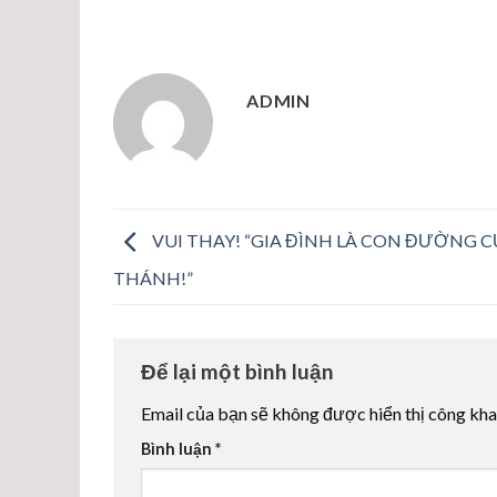
ADMIN
VUI THAY! “GIA ĐÌNH LÀ CON ĐƯỜNG C
THÁNH!”
Để lại một bình luận
Email của bạn sẽ không được hiển thị công kha
Bình luận
*