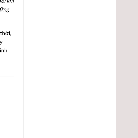
đôi khi
hững
thời,
ày
ình