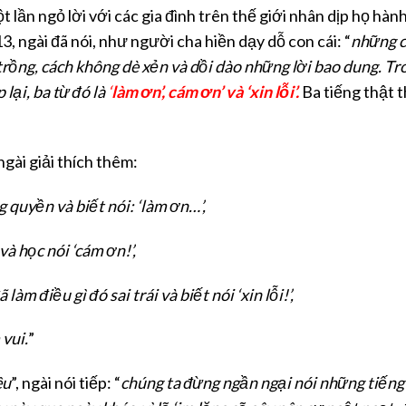
lần ngỏ lời với các gia đình trên thế giới nhân dịp họ hàn
 ngài đã nói, như người cha hiền dạy dỗ con cái: “
những c
rồng, cách không dè xẻn và dồi dào những lời bao dung. Tr
 lại, ba từ đó là
‘
làm ơn’, cám ơn’ và ‘xin lỗi’.
Ba tiếng thật t
ngài giải thích thêm:
 quyền và biết nói: ‘làm ơn…’,
và học nói ‘cám ơn!’,
àm điều gì đó sai trái và biết nói ‘xin lỗi!’,
 vui.
”
êu
”, ngài nói tiếp: “
chúng ta đừng ngần ngại nói những tiếng 