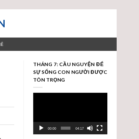
N
HỂ
THÁNG 7: CẦU NGUYỆN ĐỂ
SỰ SỐNG CON NGƯỜI ĐƯỢC
TÔN TRỌNG
Trình
chơi
Video
00:00
04:17