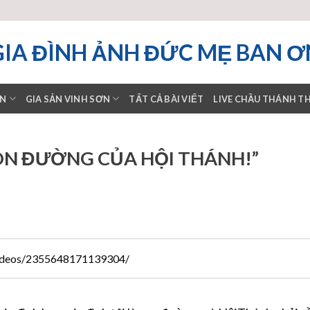
GIA ĐÌNH ẢNH ĐỨC MẸ BAN Ơ
ƠN
GIA SẢN VINH SƠN
TẤT CẢ BÀI VIẾT
LIVE CHẦU THÁNH T
CON ĐƯỜNG CỦA HỘI THÁNH!”
ideos/2355648171139304/