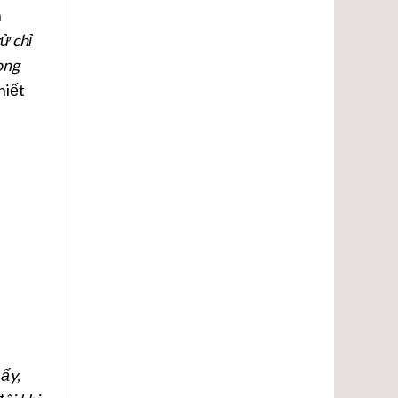
h
ử chỉ
ong
hiết
ấy,