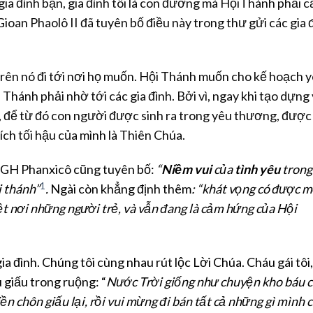
gia đình bạn, gia đình tôi là con đường mà HộiThánh phải c
oan Phaolô II đã tuyên bố điều này trong thư gửi các gia 
rên nó đi tới nơi họ muốn. Hội Thánh muốn cho kế hoạch 
hánh phải nhờ tới các gia đình. Bởi vì, ngay khi tạo dựng
h”, để từ đó con người được sinh ra trong yêu thương, được
ch tối hậu của mình là Thiên Chúa.
 ĐGH Phanxicô cũng tuyên bố:
“
Niềm vui
của
tình yêu
trong
1
i thánh”
.
Ngài còn khẳng định thêm
: “khát vọng có được 
ệt nơi những người trẻ, và vẫn đang là cảm hứng của Hội
a đình. Chúng tôi cùng nhau rút lộc Lời Chúa. Cháu gái tôi
 giấu trong ruộng: “
Nước Trời giống như chuyện kho báu 
iền chôn giấu lại, rồi vui mừng đi bán tất cả những gì mình 