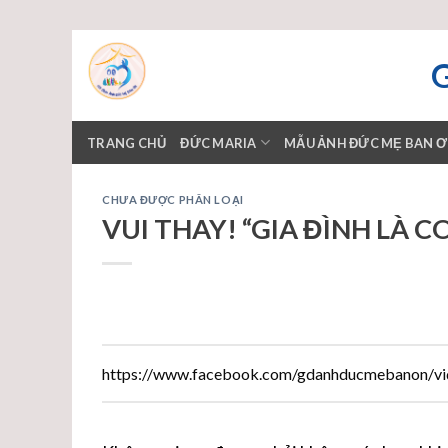
Skip
to
content
TRANG CHỦ
ĐỨC MARIA
MẪU ẢNH ĐỨC MẸ BAN 
CHƯA ĐƯỢC PHÂN LOẠI
VUI THAY! “GIA ĐÌNH LÀ 
https://www.facebook.com/gdanhducmebanon/v