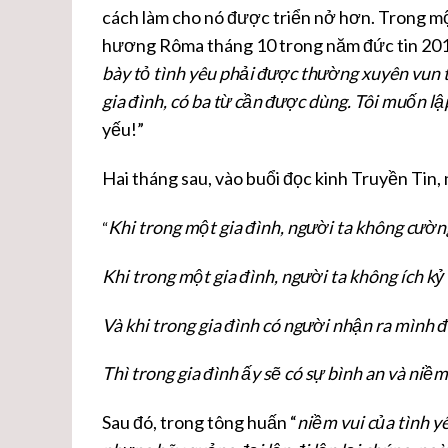
cách làm cho nó được triển nở hơn. Trong một 
hương Rôma tháng 10 trong năm đức tin 2013,
bày tỏ tình yêu phải được thường xuyên vun t
gia đình, có ba từ cần được dùng. Tôi muốn lập
yếu!”
Hai tháng sau, vào buổi đọc kinh Truyền Tin, 
Khi trong một gia đình, người ta không cường
“
Khi trong một gia đình, người ta không ích kỷ 
Và khi trong gia đình có người nhận ra mình đã l
Thì trong gia đình ấy sẽ có sự bình an và niềm
Sau đó, trong tông huấn “
niềm vui của tình y