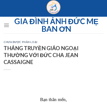
Skip
to
content
GIA ĐÌNH ẢNH ĐỨC MẸ
BAN ƠN
CHƯA ĐƯỢC PHÂN LOẠI
THÁNG TRUYỀN GIÁO NGOẠI
THƯỜNG VỚI ĐỨC CHA JEAN
CASSAIGNE
Bạn thân mến,