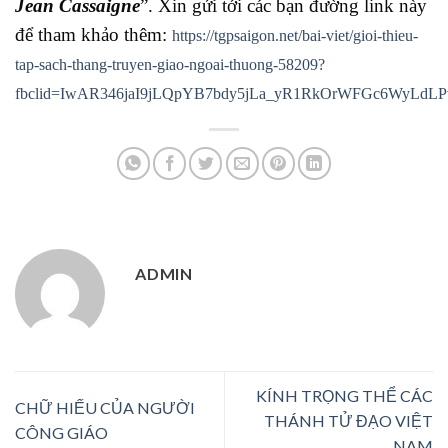
Jean Cassaigne
”. Xin gửi tới các bạn đường link này
để tham khảo thêm:
https://tgpsaigon.net/bai-viet/gioi-thieu-
tap-sach-thang-truyen-giao-ngoai-thuong-58209?
fbclid=IwAR346jaI9jLQpYB7bdy5jLa_yR1RkOrWFGc6WyLdL
ADMIN
KÍNH TRỌNG THỂ CÁC
CHỮ HIẾU CỦA NGƯỜI
THÁNH TỬ ĐẠO VIỆT
CÔNG GIÁO
NAM