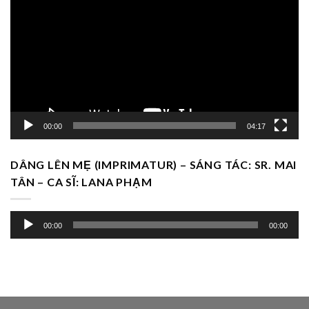
chơi
Video
00:00
04:17
DÂNG LÊN MẸ (IMPRIMATUR) – SÁNG TÁC: SR. MAI
TÂN – CA SĨ: LANA PHẠM
Trình
00:00
00:00
chơi
Audio