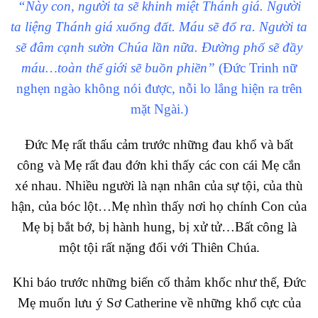
“Này con, người ta sẽ khinh miệt Thánh giá. Người
ta liệng Thánh giá xuống đất. Máu sẽ đổ ra. Người ta
sẽ đâm cạnh sườn Chúa lần nữa. Đường phố sẽ đầy
máu…toàn thế giới sẽ buồn phiền”
(Đức Trinh nữ
nghẹn ngào không nói được, nỗi lo lắng hiện ra trên
mặt Ngài.)
Đức Mẹ rất thấu cảm trước những đau khổ và bất
công và Mẹ rất đau đớn khi thấy các con cái Mẹ cắn
xé nhau. Nhiều người là nạn nhân của sự tội, của thù
hận, của bóc lột…Mẹ nhìn thấy nơi họ chính Con của
Mẹ bị bắt bớ, bị hành hung, bị xử tử…Bất công là
một tội rất nặng đối với Thiên Chúa.
Khi báo trước những biến cố thảm khốc như thế, Đức
Mẹ muốn lưu ý Sơ Catherine về những khổ cực của