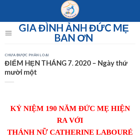
Skip
to
content
GIA ĐÌNH ẢNH ĐỨC MẸ
BAN ƠN
CHƯA ĐƯỢC PHÂN LOẠI
ĐIỂM HẸN THÁNG 7. 2020 – Ngày thứ
mười một
KỶ NIỆM 190 NĂM ĐỨC MẸ HIỆN
RA VỚI
THÁNH NỮ CATHERINE LABOURÉ