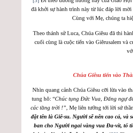
[3]
Đi theo đường hướng này của Giáo Hội l
đã khởi sự hành trình này từ lúc đáp lời mời
Cùng với Mẹ, chúng ta hi
Theo thánh sử Luca, Chúa Giêsu đã thi hành 
cuối cùng là cuộc tiến vào Giêrusalem và
vớ
Chúa Giêsu tiến vào Thà
Nhìn quang cảnh Chúa Giêsu cỡi lừa vào th
tung hô: “
Chúc tụng Đức Vua, Đấng ngự đến
các tầng trời !”
, Mẹ liên tưởng tới lời sứ th
đặt tên là Giê-su. Người sẽ nên cao cả, v
ban cho Người ngai vàng vua Đa-vít, tổ ti