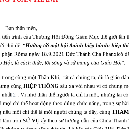
Bạn thân mến,
n tiến trình của Thượng Hội Đồng Giám Mục thế giới lần 
ới chủ đề: “
Hướng tới một hội thánh hiệp hành: hiệp th
iáo phận Rôma ngày 18.9.2021 Đức Thánh Cha Phanxicô đã
o Hội, là cách thức, lối sống và sứ mạng của Giáo Hội
”.
 trong cùng một Thần Khí, tất cả chúng ta, dù là giáo dân
 nhưng cùng
HIỆP THÔNG
sâu xa với nhau vì có chung m
 nhất
[2]
. Ví như thân thể người ta chỉ là một, nhưng lại c
hi mọi chi thể hoạt động theo đúng chức năng, trong sự hà
g nếu mỗi chi thể là mỗi người chúng ta đây, cùng
THAM
à làm tròn
SỨ VỤ
ấy theo sự hướng dẫn của Chúa Thánh 