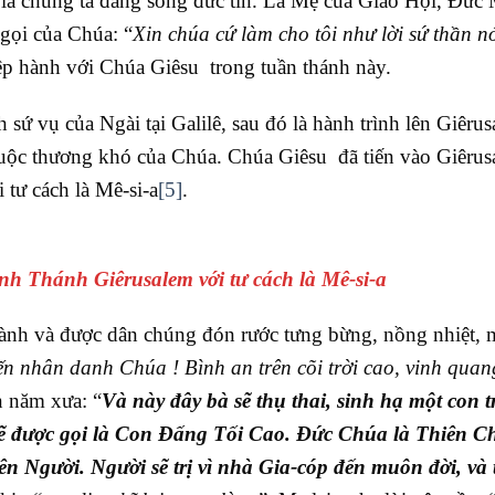
à chúng ta đang sống đức tin. Là Mẹ của Giáo Hội, Đức 
 gọi của Chúa: “
Xin chúa cứ làm cho tôi như lời sứ thần n
ệp hành với Chúa Giêsu trong tuần thánh này.
sứ vụ của Ngài tại Galilê, sau đó là hành trình lên Giêrus
 cuộc thương khó của Chúa. Chúa Giêsu đã tiến vào Giêrus
i tư cách là Mê-si-a
[5]
.
nh Thánh Giêrusalem với tư cách là Mê-si-a
ành và được dân chúng đón rước tưng bừng, nồng nhiệt, 
 nhân danh Chúa ! Bình an trên cõi trời cao, vinh quan
ần năm xưa: “
Và này đây bà sẽ thụ thai, sinh hạ một con tr
à sẽ được gọi là Con Đấng Tối Cao. Đức Chúa là Thiên C
ên Người. Người sẽ trị vì nhà Gia-cóp đến muôn đời, và 