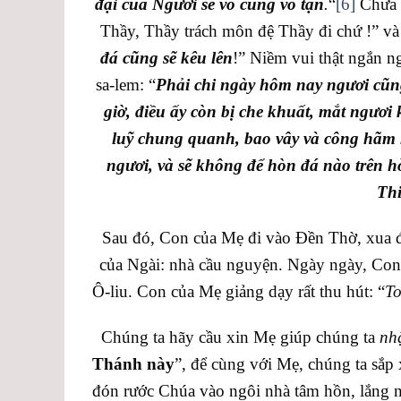
đại của Người sẽ vô cùng vô tận
.
“
[6]
Chưa 
Thầy, Thầy trách môn đệ Thầy đi chứ !” và
đá cũng sẽ kêu lên
!” Niềm vui thật ngắn 
sa-lem: “
Phải chi ngày hôm nay ngươi cũn
giờ, điều ấy còn bị che khuất, mắt ngươi
luỹ chung quanh, bao vây và công hãm n
ngươi, và sẽ không để hòn đá nào trên h
Thi
Sau đó, Con của Mẹ đi vào Đền Thờ, xua đu
của Ngài: nhà cầu nguyện. Ngày ngày, Con
Ô-liu. Con của Mẹ giảng dạy rất thu hút: “
To
Chúng ta hãy cầu xin Mẹ giúp chúng ta
nh
Thánh này
”, để cùng với Mẹ, chúng ta sắp
đón rước Chúa vào ngôi nhà tâm hồn, lắng ng