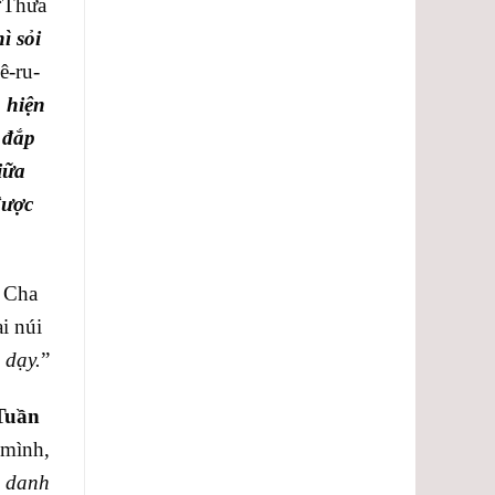
 “Thưa
ì sỏi
ê-ru-
 hiện
 đắp
iữa
được
a Cha
i núi
 dạy.
”
 Tuần
 mình,
 danh