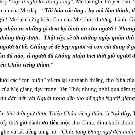
kịp “
suy đi nghĩ lại trong lòng
”, Mẹ lại nghe lời yêu cầu:
 con của Mẹ đáp : “
Tôi bảo các ông : họ mà làm thinh, th
ngủi! Mẹ lại chứng kiến Con của Mẹ khóc thương thành Gi
g nhận ra những gì đem lại bình an cho ngươi ! Nhưng
 không thấy được. Thật vậy, sẽ tới những ngày quân thù
gươi tư bề. Chúng sẽ đè bẹp ngươi và con cái đang ở g
òn đá nào, vì ngươi đã không nhận biết thời giờ ngươi 
ên Chúa viếng thăm
.”
ổi các “con buôn” và trả lại sự thánh thiêng cho Nhà củ
 của Mẹ giảng dạy trong Đền Thờ; nhưng nghỉ qua đêm tạ
àn dân đến với Người trong đền thờ để nghe Người giảng
ận biết thời giờ được Thiên Chúa viếng thăm
là “
tại đây,
 xếp thời giờ dành
ưu tiên một
cho Chúa: đi ra khỏi chính
he và cất tiếng tung hô: “
Chúc tụng Đấng ngự đến nhân