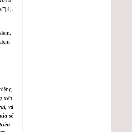
Maria
lượng.
ói
”
[4]
.
alem,
alem
miệng
g trên
ai, và
húa sẽ
triều