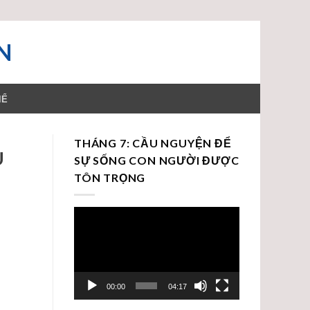
N
HỂ
THÁNG 7: CẦU NGUYỆN ĐỂ
U
SỰ SỐNG CON NGƯỜI ĐƯỢC
TÔN TRỌNG
Trình
chơi
Video
00:00
04:17