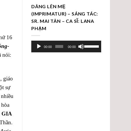
DÂNG LÊN MẸ
(IMPRIMATUR) – SÁNG TÁC:
SR. MAI TÂN – CA SĨ: LANA
PHẠM
thứ 16
Trình
Sử
ông-
00:00
00:00
chơi
dụng
 nói:
Audio
các
phím
mũi
, giáo
tên
ột sự
Lên/Xuống
để
ó nhiều
tăng
i hòa
hoặc
 GIA
giảm
Thần.
âm