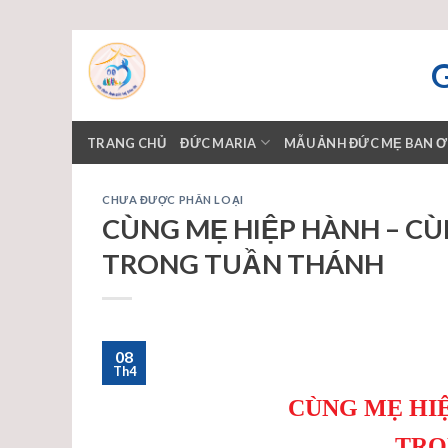
Skip
to
content
TRANG CHỦ
ĐỨC MARIA
MẪU ẢNH ĐỨC MẸ BAN 
CHƯA ĐƯỢC PHÂN LOẠI
CÙNG MẸ HIỆP HÀNH – CÙ
TRONG TUẦN THÁNH
08
Th4
CÙNG MẸ HI
TRO