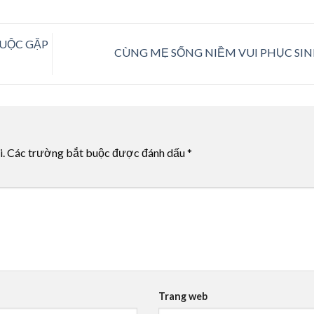
CUỘC GẶP
CÙNG MẸ SỐNG NIỀM VUI PHỤC SI
i.
Các trường bắt buộc được đánh dấu
*
Trang web