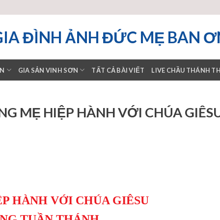
GIA ĐÌNH ẢNH ĐỨC MẸ BAN Ơ
ƠN
GIA SẢN VINH SƠN
TẤT CẢ BÀI VIẾT
LIVE CHẦU THÁNH T
NG MẸ HIỆP HÀNH VỚI CHÚA GIÊS
ỆP HÀNH VỚI CHÚA GIÊSU
NG TUẦN THÁNH