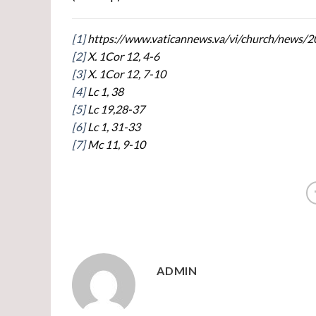
[1]
https://www.vaticannews.va/vi/church/news/2
[2]
X. 1Cor 12, 4-6
[3]
X. 1Cor 12, 7-10
[4]
Lc 1, 38
[5]
Lc 19,28-37
[6]
Lc 1, 31-33
[7]
Mc 11, 9-10
ADMIN