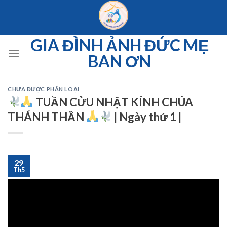
Skip
to
content
GIA ĐÌNH ẢNH ĐỨC MẸ
BAN ƠN
CHƯA ĐƯỢC PHÂN LOẠI
TUẦN CỬU NHẬT KÍNH CHÚA
THÁNH THẦN
| Ngày thứ 1 |
29
Th5