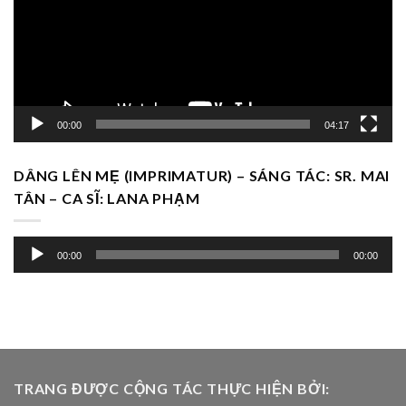
00:00
04:17
DÂNG LÊN MẸ (IMPRIMATUR) – SÁNG TÁC: SR. MAI
TÂN – CA SĨ: LANA PHẠM
Trình
00:00
00:00
chơi
Audio
TRANG ĐƯỢC CỘNG TÁC THỰC HIỆN BỞI: