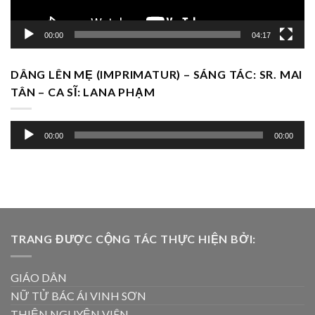
00:00
04:17
DÂNG LÊN MẸ (IMPRIMATUR) – SÁNG TÁC: SR. MAI
TÂN – CA SĨ: LANA PHẠM
Trình
00:00
00:00
chơi
Audio
TRANG ĐƯỢC CỘNG TÁC THỰC HIỆN BỞI:
GIÁO DÂN
NỮ TỬ BÁC ÁI VINH SƠN
THIỆN NGUYỆN VIÊN