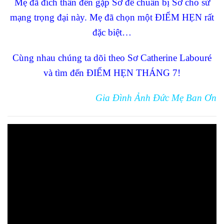
Mẹ đã đích thân đến gặp Sơ để chuẩn bị Sơ cho sứ
mạng trọng đại này. Mẹ đã chọn một ĐIỂM HẸN rất
đặc biệt…
Cùng nhau chúng ta dõi theo Sơ Catherine Labouré
và tìm đến ĐIỂM HẸN THÁNG 7!
Gia Đình Ảnh Đức Mẹ Ban Ơn