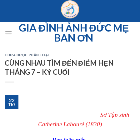
Skip
to
content
GIA ĐÌNH ẢNH ĐỨC MẸ
BAN ƠN
CHƯA ĐƯỢC PHÂN LOẠI
CÙNG NHAU TÌM ĐẾN ĐIỂM HẸN
THÁNG 7 – KỲ CUỐI
22
Th7
Sơ Tập sinh
Catherine Labouré (1830)
Bạn thân mến,