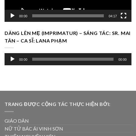
00:00
04:17
DÂNG LÊN MẸ (IMPRIMATUR) – SÁNG TÁC: SR. MAI
TÂN – CA SĨ: LANA PHẠM
Trình
00:00
00:00
chơi
Audio
TRANG ĐƯỢC CỘNG TÁC THỰC HIỆN BỞI:
GIÁO DÂN
NỮ TỬ BÁC ÁI VINH SƠN