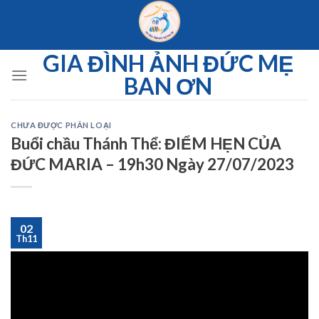
Skip
to
content
GIA ĐÌNH ẢNH ĐỨC MẸ
BAN ƠN
CHƯA ĐƯỢC PHÂN LOẠI
Buổi chầu Thánh Thể: ĐIỂM HẸN CỦA
ĐỨC MARIA – 19h30 Ngày 27/07/2023
02
Th11