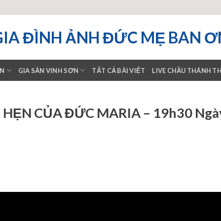
GIA ĐÌNH ẢNH ĐỨC MẸ BAN Ơ
ƠN
GIA SẢN VINH SƠN
TẤT CẢ BÀI VIẾT
LIVE CHẦU THÁNH T
M HẸN CỦA ĐỨC MARIA – 19h30 Ngà