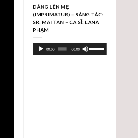
DÂNG LÊN MẸ
(IMPRIMATUR) – SÁNG TÁC:
SR. MAI TÂN – CA SĨ: LANA
PHẠM
Trình
Sử
00:00
00:00
chơi
dụng
Audio
các
phím
mũi
tên
Lên/Xuống
để
tăng
hoặc
giảm
âm