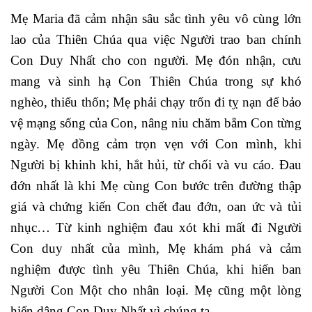
Mẹ Maria đã cảm nhận sâu sắc tình yêu vô cùng lớn
lao của Thiên Chúa qua việc Người trao ban chính
Con Duy Nhất cho con người. Mẹ đón nhận, cưu
mang và sinh hạ Con Thiên Chúa trong sự khó
nghèo, thiếu thốn; Mẹ phải chạy trốn đi tỵ nạn để bảo
vệ mạng sống của Con, nâng niu chăm bẵm Con từng
ngày. Mẹ đồng cảm trọn vẹn với Con mình, khi
Người bị khinh khi, hắt hủi, từ chối và vu cáo. Đau
đớn nhất là khi Mẹ cùng Con bước trên đường thập
giá và chứng kiến Con chết đau đớn, oan ức và tủi
nhục… Từ kinh nghiệm đau xót khi mất đi Người
Con duy nhất của mình, Mẹ khám phá và cảm
nghiệm được tình yêu Thiên Chúa, khi hiến ban
Người Con Một cho nhân loại. Mẹ cũng một lòng
hiến dâng Con Duy Nhất vì chúng ta.