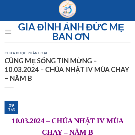
Skip
to
content
GIA ĐÌNH ẢNH ĐỨC MẸ
BAN ƠN
CHƯA ĐƯỢC PHÂN LOẠI
CÙNG MẸ SỐNG TIN MỪNG –
10.03.2024 – CHÚA NHẬT IV MÙA CHAY
– NĂM B
09
Th3
10.03.2024 – CHÚA NHẬT IV MÙA
CHAY – NĂM B