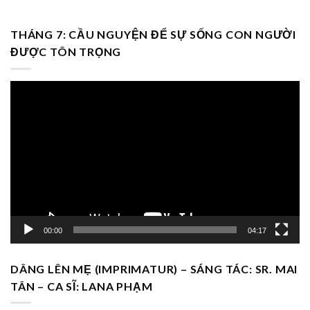
THÁNG 7: CẦU NGUYỆN ĐỂ SỰ SỐNG CON NGƯỜI
ĐƯỢC TÔN TRỌNG
Trình
chơi
Video
00:00
04:17
DÂNG LÊN MẸ (IMPRIMATUR) – SÁNG TÁC: SR. MAI
TÂN – CA SĨ: LANA PHẠM