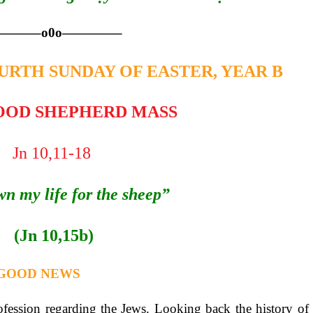
———–o0o————–
– FOURTH SUNDAY OF EASTER, YEAR B
OD SHEPHERD MASS
Jn 10,11-18
wn my life for the sheep”
(Jn 10,15b)
 GOOD NEWS
ession regarding the Jews. Looking back the history of