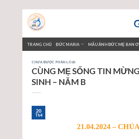
Skip
to
content
TRANG CHỦ
ĐỨC MARIA
MẪU ẢNH ĐỨC MẸ BAN 
CHƯA ĐƯỢC PHÂN LOẠI
CÙNG MẸ SỐNG TIN MỪNG –
SINH – NĂM B
20
Th4
21.04.2024 – CH