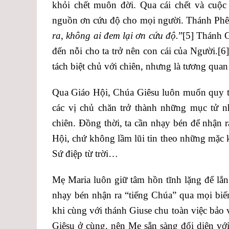
khỏi chết muôn đời. Qua cái chết và cuộc
nguồn ơn cứu độ cho mọi người. Thánh Phê
ra, không ai đem lại ơn cứu độ.
”
[5]
Thánh Gi
đến nỗi cho ta trở nên con cái của Người.
[6
tách biệt chủ với chiên, nhưng là tương qua
Qua Giáo Hội, Chúa Giêsu luôn muốn quy t
các vị chủ chăn trở thành những mục tử n
chiên. Đồng thời, ta cần nhạy bén để nhận 
Hội, chứ không lầm lũi tin theo những mặc 
Sứ điệp từ trời…
Mẹ Maria luôn giữ tâm hồn tĩnh lặng để lắ
nhạy bén nhận ra “tiếng Chúa” qua mọi biến
khi cùng với thánh Giuse chu toàn việc bảo
Giêsu ở cùng, nên Mẹ sẵn sàng đối diện với