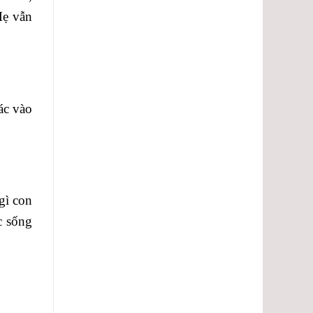
Mẹ vẫn
ác vào
gì con
c sống