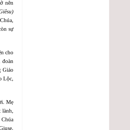
rở nên
Giêsu)
 Chúa,
còn sự
ện cho
ì đoàn
g Giáo
o Lộc,
ời. Mẹ
 lành,
ó Chúa
Giuse,