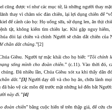
ael cũng được ví như các mục tử, là những người thay mặ
lãnh thay vì chăm sóc đàn chiên, lại lợi dụng chiên để “v
iel để cảnh cáo họ: Họ uống sữa, sử dụng len, ăn thịt chi
ệnh tật, không kiếm tìm chiên lạc. Khi gặp nguy hiểm,
Chúa đòi lại chiên và chính Người sẽ chăn dắt chiên của 
 để chăn dắt chúng
.”
[2]
húa Giêsu. Người tự mặc khải cho họ biết: “
Tôi chính 
mạng sống mình cho đoàn chiên.
” (c.11). Vào thời đó, c
chúng. Đã nhiều lần, Chúa Giêsu xót xa khi thấy dân đó
chăn dắt.”
[3]
Người dạy dỗ và cho họ ăn, chữa lành mọ
 đã bảo vệ các môn đệ trước mặt những kẻ đến bắt Người:
ười này đi.”
[4]
o đoàn chiên
” bằng cuộc hiến tế trên thập giá, để cứu ch