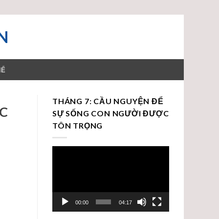
N
HỂ
THÁNG 7: CẦU NGUYỆN ĐỂ
ỤC
SỰ SỐNG CON NGƯỜI ĐƯỢC
TÔN TRỌNG
Trình
chơi
Video
00:00
04:17