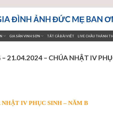
GIA ĐÌNH ẢNH ĐỨC MẸ BAN Ơ
ƠN
GIA SẢN VINH SƠN
TẤT CẢ BÀI VIẾT
LIVE CHẦU THÁNH T
 21.04.2024 – CHÚA NHẬT IV PH
ÚA NHẬT IV PHỤC SINH – NĂM B