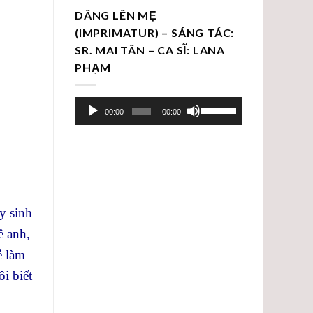
DÂNG LÊN MẸ
(IMPRIMATUR) – SÁNG TÁC:
SR. MAI TÂN – CA SĨ: LANA
PHẠM
Trình
Sử
00:00
00:00
chơi
dụng
Audio
các
phím
mũi
tên
Lên/Xuống
y sinh
để
ề anh,
tăng
ẻ làm
hoặc
ôi biết
giảm
âm