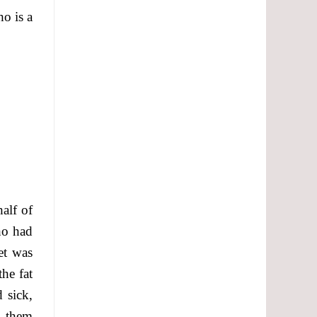
o is a
alf of
ho had
et was
he fat
 sick,
t them