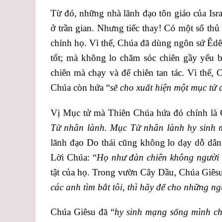
Từ đó, những nhà lãnh đạo tôn giáo của Isr
ở trần gian. Nhưng tiếc thay! Có một số thủ 
chính họ. Vì thế, Chúa đã dùng ngôn sứ Êdêk
tốt; mà không lo chăm sóc chiên gầy yếu b
chiên mà chạy và để chiên tan tác. Vì thế, 
Chúa còn hứa “
sẽ cho xuất hiện một mục tử
Vị Mục tử mà Thiên Chúa hứa đó chính là C
Tử nhân lành. Mục Tử nhân lành hy sinh 
lãnh đạo Do thái cũng không lo dạy dỗ dân 
Lời Chúa: “
Họ như đàn chiên không người 
tật của họ. Trong vườn Cây Dầu, Chúa Giêsu
các anh tìm bắt tôi, thì hãy để cho những ng
Chúa Giêsu đã “
hy sinh mạng sống mình ch