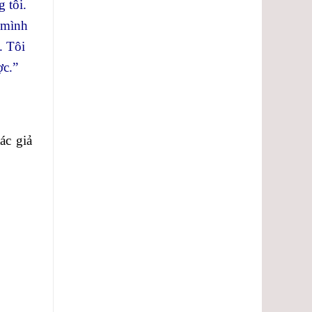
lượng.
 tôi.
 mình
. Tôi
ợc.”
ác giả