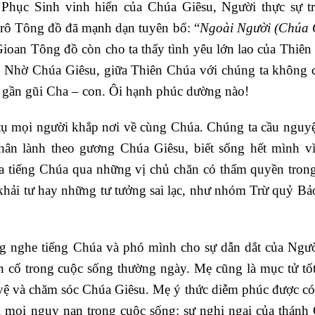
 Phục Sinh vinh hiển của Chúa Giêsu, Người thực sự t
rô Tông đồ đã mạnh dạn tuyên bố: “
Ngoài Người (Chúa 
oan Tông đồ còn cho ta thấy tình yêu lớn lao của Thiên
]
Nhờ Chúa Giêsu, giữa Thiên Chúa với chúng ta không 
n gần gũi Cha – con. Ôi hạnh phúc dường nào!
ụ mọi người khắp nơi về cùng Chúa. Chúng ta cầu nguy
hân lành theo gương Chúa Giêsu, biết sống hết mình v
ra tiếng Chúa qua những vị chủ chăn có thẩm quyền tron
khải tư hay những tư tưởng sai lạc, như nhóm Trừ quỷ Bả
ng nghe tiếng Chúa và phó mình cho sự dẫn dắt của Ngư
 cố trong cuộc sống thường ngày. Mẹ cũng là mục tử tốt
 vệ và chăm sóc Chúa Giêsu. Mẹ ý thức diễm phúc được c
 mọi nguy nan trong cuộc sống: sự nghi ngại của thánh 