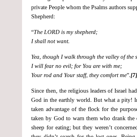
private People whom the Psalms authors sup
Shepherd:
“
The LORD is my shepherd;
I shall not want.
Yea, though I walk through the valley of the
I will fear no evil; for You are with me;
Your rod and Your staff, they comfort me
”
.
[7
Since then, the religious leaders of Israel 
God in the earthly world. But what a pity! I
taken advantage of the flock for the purpos
taken by God to warn them who drank the cu
sheep for eating; but they weren’t concern
they didn’t search for the lost ones. Bein