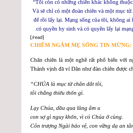
“Tôi còn có những chiên khác không thuộc 
Và sẽ chỉ có một đoàn chiên và một mục tử.
để rồi lấy lại. Mạng sống của tôi, không ai
có quyền hy sinh và có quyền lấy lại mạn
[/read]
CHIÊM NGẮM MẸ SỐNG TIN MỪNG:
Chăn chiên là một nghề rất phổ biến với ng
Thánh vịnh đã ví Dân như đàn chiên được ch
“CHÚA là mục tử chăn dắt tôi,
tôi chẳng thiếu thốn gì.
Lạy Chúa, dầu qua lũng âm u
con sợ gì nguy khốn, vì có Chúa ở cùng.
Côn trượng Ngài bảo vệ, con vững dạ an tâ