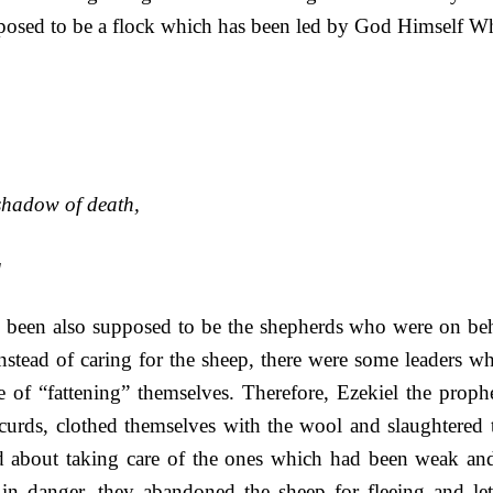
posed to be a flock which has been led by God Himself Wh
 shadow of death,
]
had been also supposed to be the shepherds who were on beh
nstead of caring for the sheep, there were some leaders w
e of “fattening” themselves. Therefore, Ezekiel the proph
rds, clothed themselves with the wool and slaughtered t
ed about taking care of the ones which had been weak and
g in danger, they abandoned the sheep for fleeing and le