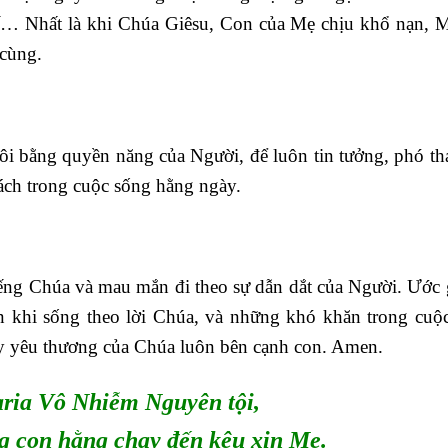
 Nhất là khi Chúa Giêsu, Con của Mẹ chịu khổ nạn, 
 cùng.
tôi bằng quyền năng của Người, để luôn tin tưởng, phó th
ách trong cuộc sống hằng ngày.
iếng Chúa và mau mắn đi theo sự dẫn dắt của Người. Ước 
n khi sống theo lời Chúa, và những khó khăn trong cuộ
ầy yêu thương của Chúa luôn bên cạnh con. Amen.
ria Vô Nhiễm Nguyên tội,
g con hằng chạy đến kêu xin Mẹ.