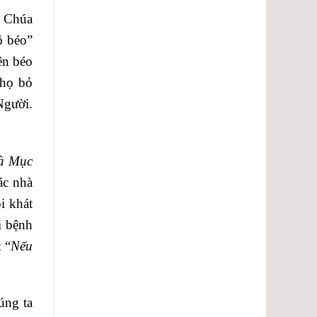
t Chúa
ỗ béo”
ên béo
 họ bỏ
Người.
là Mục
ác nhà
i khát
i bệnh
 “
Nếu
úng ta