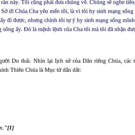
ràn này. Tôi cũng phải đưa chúng về. Chúng sẽ nghe tiếng
 Sở dĩ Chúa Cha yêu mến tôi, là vì tôi hy sinh mạng sống
 lấy đi được, nhưng chính tôi tự ý hy sinh mạng sống mình
g sống ấy. Đó là mệnh lệnh của Cha tôi mà tôi đã nhận đư
ười Do thái. Nhìn lại lịch sử của Dân riêng Chúa, các t
ính Thiên Chúa là Mục tử dẫn dắt:
m.”
[1]