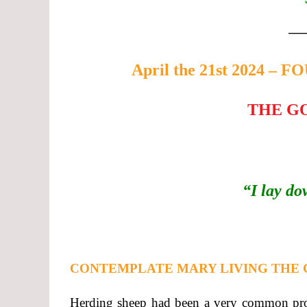
—
April the 21st 2024 
THE GO
“I lay do
CONTEMPLATE MARY LIVING THE
Herding sheep had been a very common prof