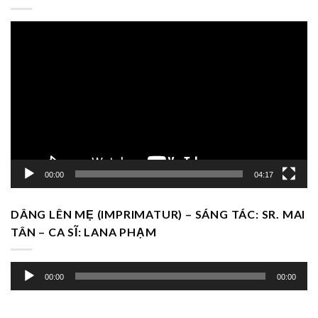
Trình
chơi
Video
00:00
04:17
DÂNG LÊN MẸ (IMPRIMATUR) – SÁNG TÁC: SR. MAI
TÂN – CA SĨ: LANA PHẠM
Trình
00:00
00:00
chơi
Audio