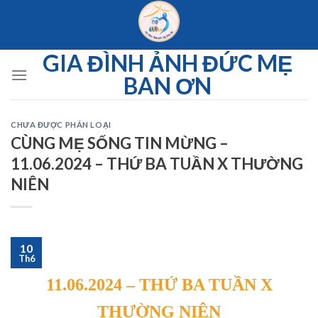
Skip
to
content
GIA ĐÌNH ẢNH ĐỨC MẸ
BAN ƠN
CHƯA ĐƯỢC PHÂN LOẠI
CÙNG MẸ SỐNG TIN MỪNG –
11.06.2024 – THỨ BA TUẦN X THƯỜNG
NIÊN
10
Th6
11.06.2024 – THỨ BA TUẦN X
THƯỜNG NIÊN