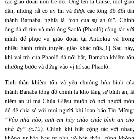
các giáo đoàn non trẻ đó. Ông tên là Giuse, một giáo
dân, nhưng rất có uy tín và được các tông đồ đổi tên
thành Barnaba, nghĩa là “con của sự an ủi”. Chính
ông đã đi tìm và mời ông Saolô (Phaolô) cộng tác với
mình để phục vụ giáo đoàn tại Antiokia và trong
nhiều hành trình truyền giáo khác nữa.
[1]
Sau này,
khi vai trò của Phaolô đã nổi bật, Barnaba khiêm tốn
nhường bước và đứng vào vị trí sau Phaolô.
Tinh thần khiêm tốn và yêu chuộng hòa bình của
thánh Banaba tông đồ chính là kho tàng sự bình an, là
niềm an ủi mà Chúa Giêsu muốn có nơi người môn
đệ để chia sẻ với mọi người khi loan báo Tin Mừng:
“Vào nhà nào, anh em hãy chào chúc bình an cho
nhà ấy” (c.12).
Chính khi biết cộng tác với nhau,
không tự hào hay tự phụ về bản thân, cũng không