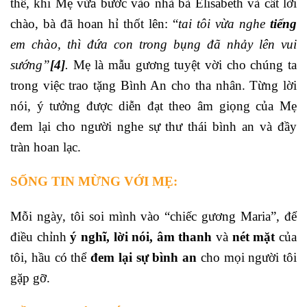
thế, khi Mẹ vừa bước vào nhà bà Êlisabeth và cất lời
chào, bà đã hoan hỉ thốt lên: “
tai tôi vừa nghe
tiếng
em chào, thì đứa con trong bụng đã nhảy lên vui
sướng”
[4]
.
Mẹ là mẫu gương tuyệt vời cho chúng ta
trong việc trao tặng Bình An cho tha nhân. Từng lời
nói, ý tưởng được diễn đạt theo âm giọng của Mẹ
đem lại cho người nghe sự thư thái bình an và đầy
tràn hoan lạc.
SỐNG TIN MỪNG VỚI MẸ:
Mỗi ngày, tôi soi mình vào “chiếc gương Maria”, để
điều chỉnh
ý nghĩ,
lời nói, âm thanh
và
nét mặt
của
tôi, hầu có thể
đem lại sự bình an
cho mọi người tôi
gặp gỡ.