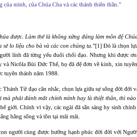
 của mình, của Chúa Cha và các thánh thiên thần.”
Chúa được. Làm thế là không xứng đáng làm môn đệ Chúa
sẽ lo liệu cho bà và các con chúng ta.
”
[1]
Đó là chọn lựa
gười lính đã từng yếu đuối chối đạo. Nhưng khi được ơ
y và Nicôla Bùi Đức Thể, họ đã đệ đơn về kinh, xin tuyê
ợc tuyên thánh năm 1988.
ác Thánh Tử đạo cân nhắc, chọn lựa giữa sự sống đời đời v
i mà phải đánh mất chính mình hay là thiệt thân, thì nào 
 thế giới. Chính vì vậy, các ngài đã sẵn sàng hy sinh chín
ấng hằng sống và tồn tại mãi mãi.
con người cùng được hưởng hạnh phúc đời đời với Ngườ