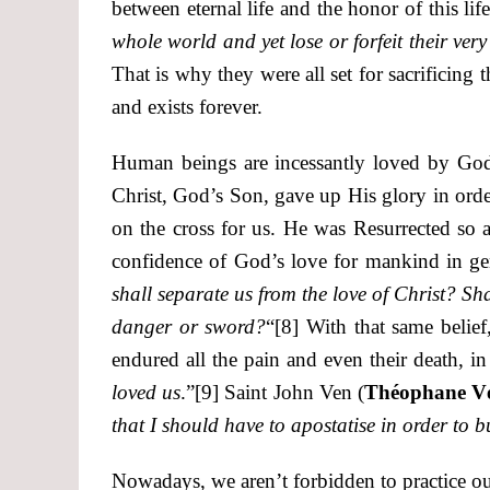
between eternal life and the honor of this lif
whole world and yet lose or forfeit their very 
That is why they were all set for sacrificing t
and exists forever.
Human beings are incessantly loved by God
Christ, God’s Son, gave up His glory in orde
on the cross for us. He was Resurrected so a
confidence of God’s love for mankind in gen
shall separate us from the love of Christ? S
danger or sword?
“
[8]
With that same belief
endured all the pain and even their death, in
loved us
.”
[9]
Saint John Ven (
Théophane V
that I should have to apostatise in order to b
Nowadays, we aren’t forbidden to practice our