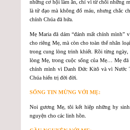
những cơ hội làm ăn, chỉ vì từ chối những 
là tử đạo mà không đổ máu, nhưng chắc chắ
chính Chúa đã hứa.
Mẹ Maria đã dám “đánh mất chính mình” vì
cho riêng Mẹ, mà còn cho toàn thể nhân loạ
trong cung lòng trinh khiết. Rồi từng ngà
lòng Mẹ, trong cuộc sống của Mẹ… Mẹ đã 
chính mình vì Danh Đức Kitô và vì Nước T
Chúa hiển trị đời đời.
SỐNG TIN MỪNG VỚI MẸ:
Noi gương Mẹ, tôi kết hiệp những hy sin
nguyện cho các linh hồn.