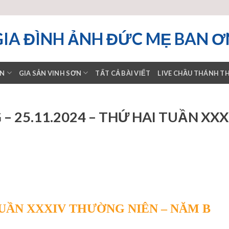
GIA ĐÌNH ẢNH ĐỨC MẸ BAN Ơ
ƠN
GIA SẢN VINH SƠN
TẤT CẢ BÀI VIẾT
LIVE CHẦU THÁNH T
 25.11.2024 – THỨ HAI TUẦN XXX
I TUẦN XXXIV THƯỜNG NIÊN – NĂM B