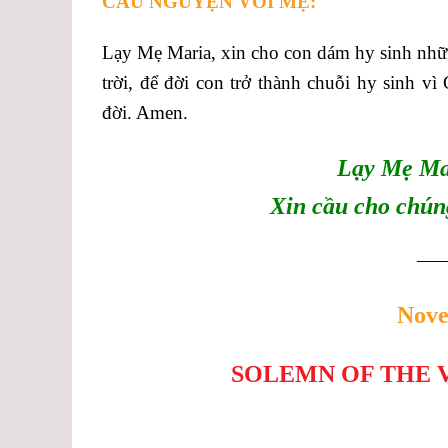
CẦU NGUYỆN VỚI MẸ:
Lạy Mẹ Maria, xin cho con dám hy sinh nhữ
trời, để đời con trở thành chuỗi hy sinh 
đời. Amen.
Lạy Mẹ Ma
Xin cầu cho chún
—
Nove
SOLEMN
OF THE 