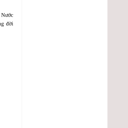
ì Nước
ng đời