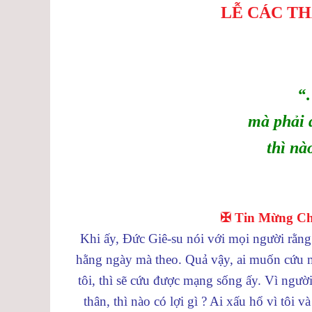
LỄ CÁC T
“…
mà phải 
thì nà
✠ Tin Mừng Chú
Khi ấy, Đức Giê-su nói với mọi người rằng 
hằng ngày mà theo. Quả vậy, ai muốn cứu m
tôi, thì sẽ cứu được mạng sống ấy. Vì người
thân, thì nào có lợi gì ? Ai xấu hổ vì tôi 