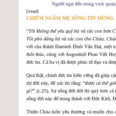
Người ngự đến trong vinh quang
[/read]
CHIÊM NGẮM MẸ SỐNG TIN MỪNG
:
“
Tôi không thể yêu quý bà và các con hơn 
Tôi phó dâng bà và các con cho Chúa. Chúa 
vời của thánh Đaminh Đinh Văn Đạt, một n
thôi thúc, cùng với Augustinô Phan Viết Hu
đức tin. Cả ba vị đã được phúc tử đạo và đư
Quả thật, chính đức tin kiên vững đã giúp c
dự đời này, để xác tín rằng: “
được cả thế giớ
gì?
” (c.25). Sự sống đời đời thì quý hơn cả
sống đời này để trung thành với Đức Kitô, Đ
Thiên Chúa luôn yêu thương và muốn cho 