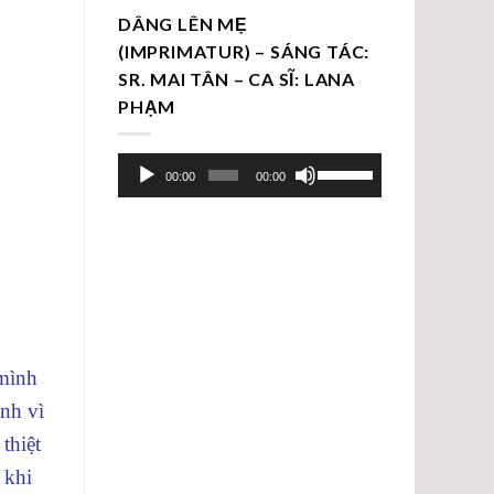
DÂNG LÊN MẸ
(IMPRIMATUR) – SÁNG TÁC:
SR. MAI TÂN – CA SĨ: LANA
PHẠM
Trình
Sử
00:00
00:00
chơi
dụng
Audio
các
phím
mũi
tên
Lên/Xuống
để
 mình
tăng
nh vì
hoặc
giảm
thiệt
âm
 khi