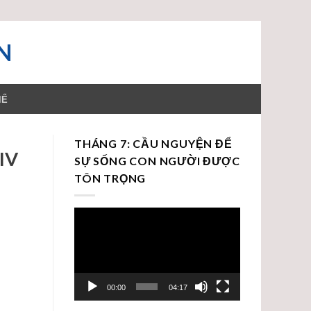
N
HỂ
THÁNG 7: CẦU NGUYỆN ĐỂ
IV
SỰ SỐNG CON NGƯỜI ĐƯỢC
TÔN TRỌNG
Trình
chơi
Video
00:00
04:17