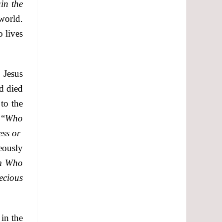
in the
 world.
o lives
 Jesus
d died
to the
 “
Who
ess or
eously
im Who
recious
 in the