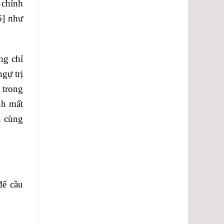
 chính
6]
như
ng chỉ
gự trị
 trong
nh mất
à cùng
để cầu