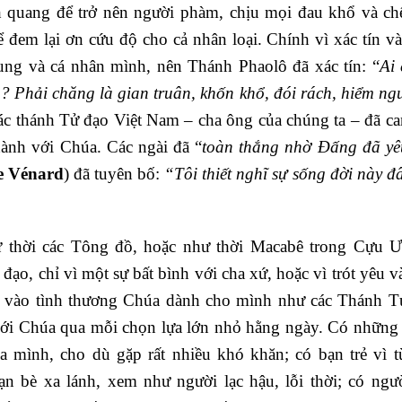
 quang để trở nên người phàm, chịu mọi đau khổ và chế
 đem lại ơn cứu độ cho cả nhân loại. Chính vì xác tín và
ung và cá nhân mình, nên Thánh Phaolô đã xác tín: “
Ai 
ô? Phải chăng là gian truân, khốn khổ, đói rách, hiểm ngu
ác thánh Tử đạo Việt Nam – cha ông của chúng ta – đã c
hành với Chúa. Các ngài đã “
toàn thắng nhờ Đấng đã y
e Vénard
) đã tuyên bố:
“Tôi thiết nghĩ sự sống đời này đ
 thời các Tông đồ, hoặc như thời Macabê trong Cựu Ư
ạo, chỉ vì một sự bất bình với cha xứ, hoặc vì trót yêu v
n vào tình thương Chúa dành cho mình như các Thánh T
 với Chúa qua mỗi chọn lựa lớn nhỏ hằng ngày. Có những
 mình, cho dù gặp rất nhiều khó khăn; có bạn trẻ vì t
 bè xa lánh, xem như người lạc hậu, lỗi thời; có ngư