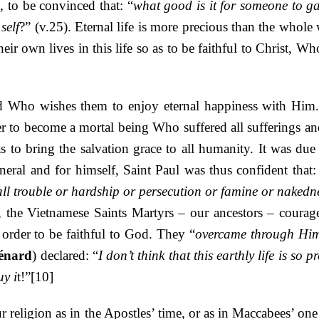
e, to be convinced that: “
what good is it for someone to ga
self
?” (v.25). Eternal life is more precious than the whole
heir own lives in this life so as to be faithful to Christ, Wh
 Who wishes them to enjoy eternal happiness with Him.
r to become a mortal being Who suffered all sufferings an
s to bring the salvation grace to all humanity. It was due 
eral and for himself, Saint Paul was thus confident that:
hall trouble or hardship or persecution or famine or nakedn
, the Vietnamese Saints Martyrs – our ancestors – courag
 order to be faithful to God. They “
overcame through H
énard
) declared: “
I don’t think that this earthly life is so p
uy i
t!”
[10]
 religion as in the Apostles’ time, or as in Maccabees’ one