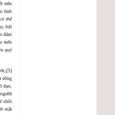
t trên
o tình
có thể
y, bắt
an đảm
êu mến
âu quý
ớc,
[5]
à sống
ử đạo,
 người
ừ chối
ời mất