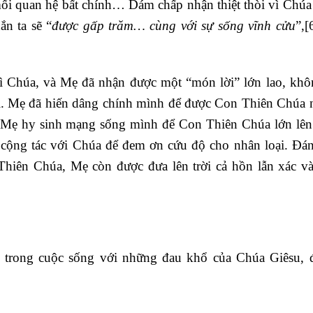
mối quan hệ bất chính… Dám chấp nhận thiệt thòi vì Chúa
n ta sẽ “
được gấp trăm… cùng với sự sống vĩnh cửu
”,
[
 Chúa, và Mẹ đã nhận được một “món lời” lớn lao, khô
i. Mẹ đã hiến dâng chính mình để được Con Thiên Chúa n
y, Mẹ hy sinh mạng sống mình để Con Thiên Chúa lớn lên
cộng tác với Chúa để đem ơn cứu độ cho nhân loại. Đá
hiên Chúa, Mẹ còn được đưa lên trời cả hồn lẫn xác v
h trong cuộc sống với những đau khổ của Chúa Giêsu, 