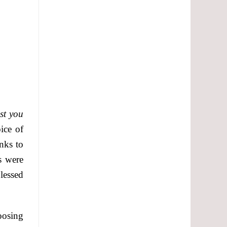
st you
ice of
nks to
s were
blessed
oosing