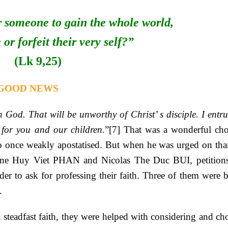
r someone to gain the whole world,
 or forfeit their very self?”
(Lk 9,25)
 GOOD NEWS
 God. That will be unworthy of Christ’ s disciple. I entru
 for you and our children
.”
[7]
That was a wonderful cho
 once weakly apostatised. But when he was urged on tha
ine Huy Viet PHAN and Nicolas The Duc BUI, petition
der to ask for professing their faith. Three of them were 
.
n steadfast faith, they were helped with considering and ch