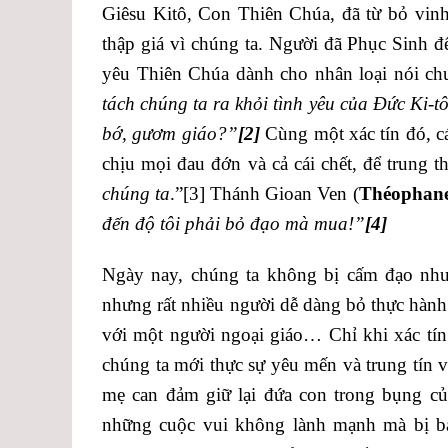
Giêsu Kitô, Con Thiên Chúa, đã từ bỏ vinh
thập giá vì chúng ta. Người đã Phục Sinh để
yêu Thiên Chúa dành cho nhân loại nói ch
tách chúng ta ra khỏi tình yêu của Đức Ki-t
bớ, gươm giáo?”
[2]
Cùng một xác tín đó, c
chịu mọi đau đớn và cả cái chết, để trung t
chúng ta
.”
[3]
Thánh Gioan Ven (
Théophan
đến độ tôi phải bỏ đạo mà mua!”
[4]
Ngày nay, chúng ta không bị cấm đạo như
nhưng rất nhiều người dễ dàng bỏ thực hành đ
với một người ngoại giáo… Chỉ khi xác tí
chúng ta mới thực sự yêu mến và trung tín
mẹ can đảm giữ lại đứa con trong bụng của
những cuộc vui không lành mạnh mà bị bạn