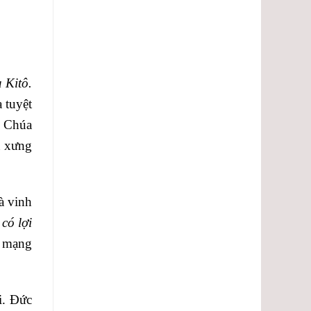
lượng.
 Kitô.
 tuyệt
n Chúa
n xưng
à vinh
có lợi
h mạng
i. Đức