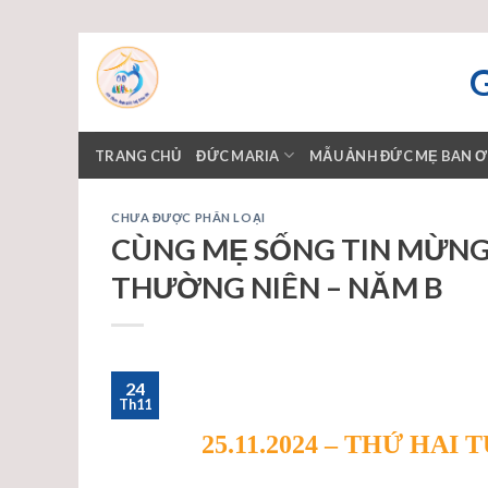
Skip
to
content
TRANG CHỦ
ĐỨC MARIA
MẪU ẢNH ĐỨC MẸ BAN 
CHƯA ĐƯỢC PHÂN LOẠI
CÙNG MẸ SỐNG TIN MỪNG –
THƯỜNG NIÊN – NĂM B
24
Th11
25.11.2024 – THỨ HA