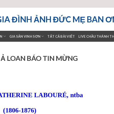
GIA ĐÌNH ẢNH ĐỨC MẸ BAN Ơ
ƠN
GIA SẢN VINH SƠN
TẤT CẢ BÀI VIẾT
LIVE CHẦU THÁNH T
GIẢ LOAN BÁO TIN MỪNG
THERINE LABOURÉ, ntba
(1806-1876)