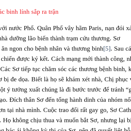
ác binh lính sắp ra trận
ới nước Phổ. Quân Phổ vây hãm Paris, nạn đói xả
 nhà dưỡng lão biến thành trạm cứu thương. Sơ
c ăn ngon cho bệnh nhân và thương binh
[5]
. Sau c
h chiến được ký kết. Cách mạng mới thành công, 
. Các Sơ tiếp tục chăm sóc các thương bệnh binh, 
Sơ bị đe dọa. Biết là họ sẽ khám xét nhà, Chị phục
một ý tưởng xuất chúng là đi bước trước để tránh “
đạo. Đích thân Sơ đến tổng hành dinh của nhóm nổ
hơn tại nhà mình. Cuộc trao đổi rất gay go, Sơ Cath
u. Họ không chịu thua và muốn bắt Sơ, nhưng lại b
g bác ái không kỳ thị của Sơ, nên đã quyết liệt hỗ