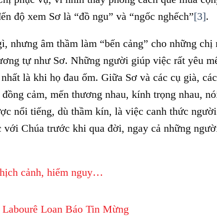
đến độ xem Sơ là “đồ ngu” và “ngốc nghếch”
[3]
.
gì, nhưng âm thầm làm “bến cảng” cho những chị
tương tự như Sơ. Những người giúp việc rất yêu m
 nhất là khi họ đau ốm. Giữa Sơ và các cụ già, các
đồng cảm, mến thương nhau, kính trọng nhau, nó
ợc nổi tiếng, dù thầm kín, là việc canh thức ngườ
c với Chúa trước khi qua đời, ngay cả những ngườ
.
hịch cảnh, hiểm nguy…
e Labourê Loan Báo Tin Mừng