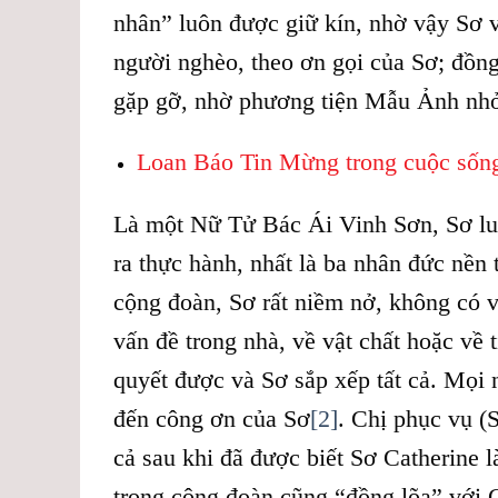
nhân” luôn được giữ kín, nhờ vậy Sơ v
người nghèo, theo ơn gọi của Sơ; đồn
gặp gỡ, nhờ phương tiện Mẫu Ảnh nh
Loan Báo Tin Mừng trong cuộc sốn
Là một Nữ Tử Bác Ái Vinh Sơn, Sơ lu
ra thực hành, nhất là ba nhân đức nền
cộng đoàn, Sơ rất niềm nở, không có 
vấn đề trong nhà, về vật chất hoặc về 
quyết được và Sơ sắp xếp tất cả. Mọi 
đến công ơn của Sơ
[2]
. Chị phục vụ (
cả sau khi đã được biết Sơ Catherine
trong cộng đoàn cũng “đồng lõa” với 