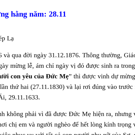
ng hằng năm: 28.11
ép Lạ
6 và qua đời ngày 31.12.1876. Thông thường, Giá
ngày mừng lễ, ám chỉ ngày vị đó được sinh ra trong
ười con yêu của Đức Mẹ
” thì được vinh dự mừng
ần thứ hai (27.11.1830) và lại rơi đúng vào trước
Ái, 29.11.1633.
h không phải vì đã được Đức Mẹ hiện ra, nhưng 
ơi chị em và người nghèo để hết lòng kính trọng 
iệc phục vụ với tất cả con người phụ nữ của Sơ,