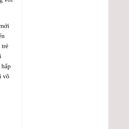
 mới
ến
 trẻ
i
i hấp
i vô