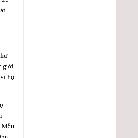
át
Như
 giới
vì họ
ọi
h
ơ Mẫu
ông