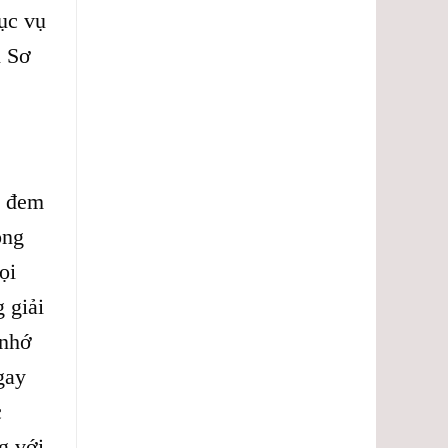
ục vụ
i Sơ
à đem
ong
ọi
 giải
 nhớ
gay
c
g với