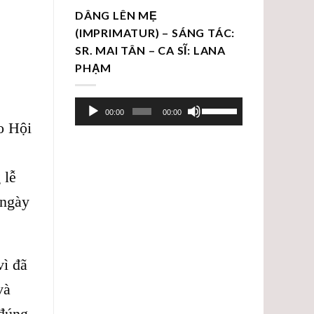
DÂNG LÊN MẸ
(IMPRIMATUR) – SÁNG TÁC:
SR. MAI TÂN – CA SĨ: LANA
PHẠM
Trình
Sử
00:00
00:00
chơi
dụng
o Hội
Audio
các
phím
 lễ
mũi
tên
 ngày
Lên/Xuống
để
tăng
vì đã
hoặc
giảm
và
âm
 đúng