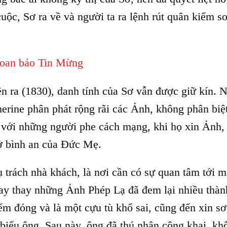
uộc, Sơ ra về và người ta ra lệnh rút quân kiểm so
loan báo Tin Mừng
n ra (1830), danh tính của Sơ vẫn được giữ kín. 
erine phân phát rộng rãi các Ảnh, không phân biệt
i với những người phe cách mạng, khi họ xin Ảnh, 
hở bình an của Đức Mẹ.
trách nhà khách, là nơi cần có sự quan tâm tới m
ay thay những Ảnh Phép Lạ đã đem lại nhiều thàn
ếm đóng và là một cựu tù khổ sai, cũng đến xin s
biếu ông. Sau này, ông đã thú nhận công khai, kh