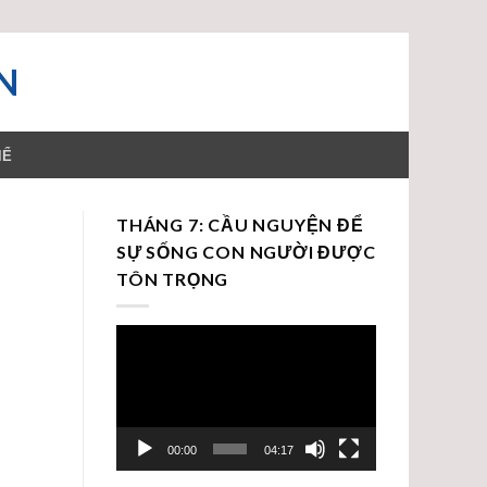
N
HỂ
THÁNG 7: CẦU NGUYỆN ĐỂ
SỰ SỐNG CON NGƯỜI ĐƯỢC
TÔN TRỌNG
Trình
chơi
Video
00:00
04:17