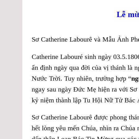
Lễ mừ
Sơ Catherine Labourê và Mẫu Ảnh Ph
Catherine Labouré sinh ngày 03.5.180
ấn định ngày qua đời của vị thánh là 
Nước Trời. Tuy nhiên, trường hợp “
ng
ngay sau ngày Đức Mẹ hiện ra với Sơ l
kỷ niệm thành lập Tu Hội Nữ Tử Bác 
Sơ Catherine Labourê được phong thán
hết lòng yêu mến Chúa, nhìn ra Chúa n
dấn thân Loan Báo Tin Mừng qua các v