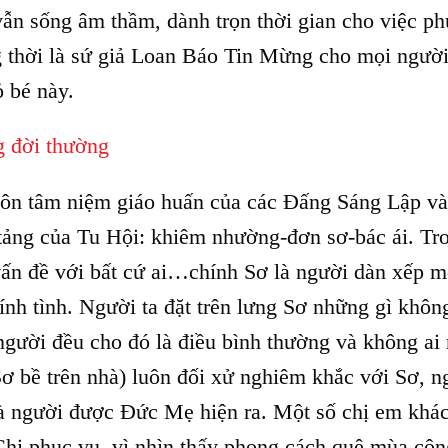
ẫn sống âm thầm, dành trọn thời gian cho việc ph
g thời là sứ giả Loan Báo Tin Mừng cho mọi ngườ
ỏ bé này.
g đời thường
ôn tâm niệm giáo huấn của các Đấng Sáng Lập v
 tảng của Tu Hội: khiêm nhường-đơn sơ-bác ái. Tr
vấn đề với bất cứ ai…chính Sơ là người dàn xếp m
tính tình. Người ta đặt trên lưng Sơ những gì không
người đều cho đó là điều bình thường và không ai
Sơ bề trên nhà) luôn đối xử nghiêm khắc với Sơ, n
 là người được Đức Mẹ hiện ra. Một số chị em khá
Chị phục vụ, vì nhìn thấy phong cách quê mùa cộn