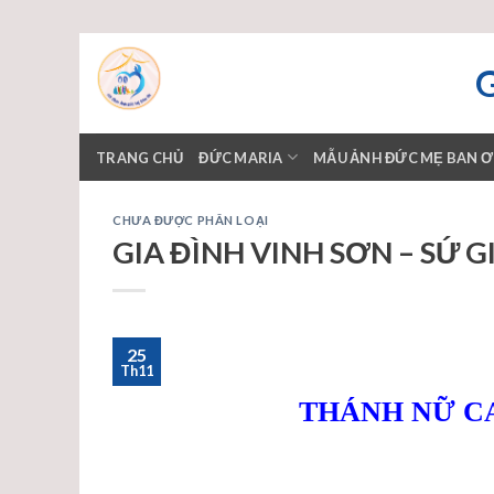
Skip
to
content
TRANG CHỦ
ĐỨC MARIA
MẪU ẢNH ĐỨC MẸ BAN 
CHƯA ĐƯỢC PHÂN LOẠI
GIA ĐÌNH VINH SƠN – SỨ 
25
Th11
THÁNH NỮ CA