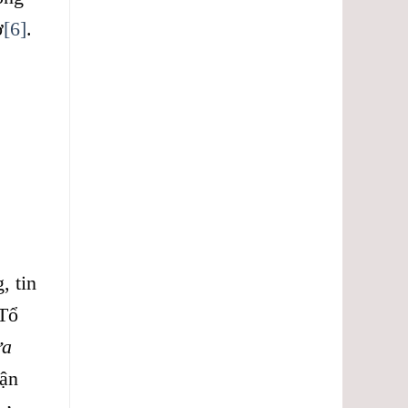
ơ
[6]
.
, tin
 Tổ
ưa
hận