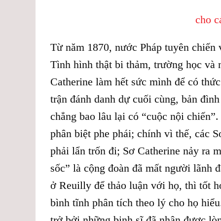
cho c
Từ năm 1870, nước Pháp tuyên chiến v
Tình hình thật bi thảm, trường học và
Catherine làm hết sức mình để có thứ
trận đánh danh dự cuối cùng, bản đìn
chẳng bao lâu lại có “cuộc nội chiến”
phân biệt phe phái; chính vì thế, các 
phải lẩn trốn đi; Sơ Catherine nảy ra 
sốc” là cộng đoàn đã mất người lãnh 
ở Reuilly để thảo luận với họ, thì tốt 
bình tĩnh phân tích theo lý cho họ hiể
trở bởi những binh sĩ đã nhận được lòn