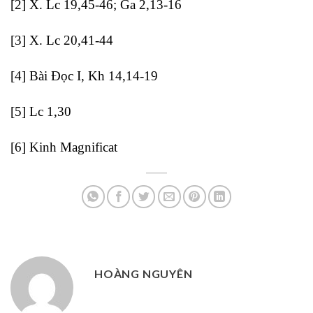
[2]
X. Lc 19,45-46; Ga 2,13-16
[3]
X. Lc 20,41-44
[4]
Bài Đọc I, Kh 14,14-19
[5]
Lc 1,30
[6]
Kinh Magnificat
HOÀNG NGUYÊN