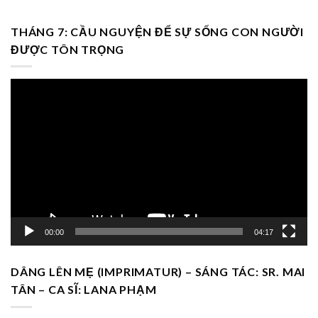
THÁNG 7: CẦU NGUYỆN ĐỂ SỰ SỐNG CON NGƯỜI
ĐƯỢC TÔN TRỌNG
Trình
chơi
Video
00:00
04:17
DÂNG LÊN MẸ (IMPRIMATUR) – SÁNG TÁC: SR. MAI
TÂN – CA SĨ: LANA PHẠM