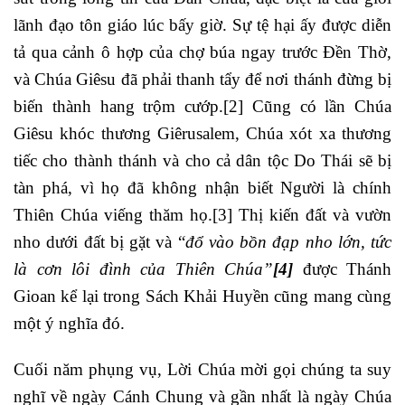
lãnh đạo tôn giáo lúc bấy giờ. Sự tệ hại ấy được diễn
tả qua cảnh ô hợp của chợ búa ngay trước Đền Thờ,
và Chúa Giêsu đã phải thanh tẩy để nơi thánh đừng bị
biến thành hang trộm cướp.
[2]
Cũng có lần Chúa
Giêsu khóc thương Giêrusalem, Chúa xót xa thương
tiếc cho thành thánh và cho cả dân tộc Do Thái sẽ bị
tàn phá, vì họ đã không nhận biết Người là chính
Thiên Chúa viếng thăm họ.
[3]
Thị kiến đất và vườn
nho dưới đất bị gặt và “
đổ vào bồn đạp nho lớn, tức
là cơn lôi đình của Thiên Chúa”
[4]
được Thánh
Gioan kể lại trong Sách Khải Huyền cũng mang cùng
một ý nghĩa đó.
Cuối năm phụng vụ, Lời Chúa mời gọi chúng ta suy
nghĩ về ngày Cánh Chung và gần nhất là ngày Chúa