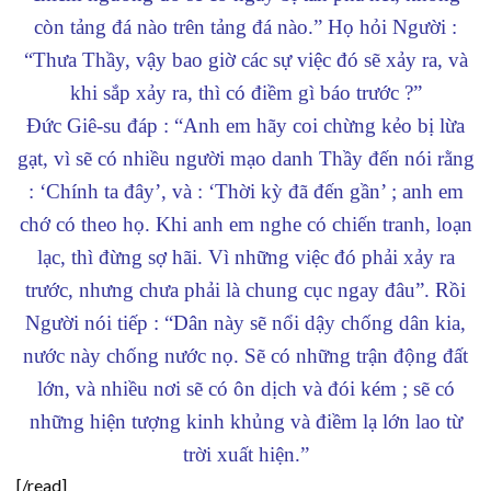
còn tảng đá nào trên tảng đá nào.” Họ hỏi Người :
“Thưa Thầy, vậy bao giờ các sự việc đó sẽ xảy ra, và
khi sắp xảy ra, thì có điềm gì báo trước ?”
Đức Giê-su đáp : “Anh em hãy coi chừng kẻo bị lừa
gạt, vì sẽ có nhiều người mạo danh Thầy đến nói rằng
: ‘Chính ta đây’, và : ‘Thời kỳ đã đến gần’ ; anh em
chớ có theo họ. Khi anh em nghe có chiến tranh, loạn
lạc, thì đừng sợ hãi. Vì những việc đó phải xảy ra
trước, nhưng chưa phải là chung cục ngay đâu”. Rồi
Người nói tiếp : “Dân này sẽ nổi dậy chống dân kia,
nước này chống nước nọ. Sẽ có những trận động đất
lớn, và nhiều nơi sẽ có ôn dịch và đói kém ; sẽ có
những hiện tượng kinh khủng và điềm lạ lớn lao từ
trời xuất hiện.”
[/read]