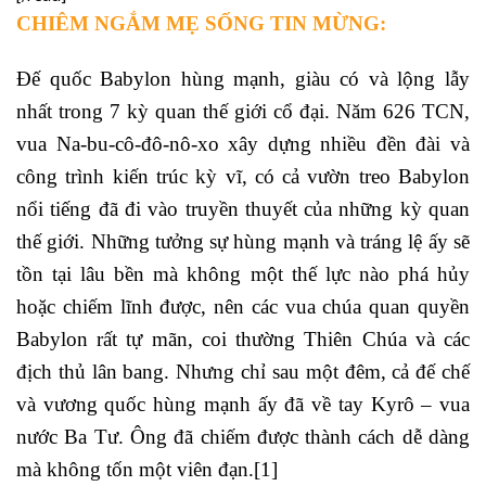
CHIÊM NGẮM MẸ SỐNG TIN MỪNG:
Đế quốc Babylon hùng mạnh, giàu có và lộng lẫy
nhất trong 7 kỳ quan thế giới cổ đại. Năm 626 TCN,
vua Na-bu-cô-đô-nô-xo xây dựng nhiều đền đài và
công trình kiến trúc kỳ vĩ, có cả vườn treo Babylon
nổi tiếng đã đi vào truyền thuyết của những kỳ quan
thế giới. Những tưởng sự hùng mạnh và tráng lệ ấy sẽ
tồn tại lâu bền mà không một thế lực nào phá hủy
hoặc chiếm lĩnh được, nên các vua chúa quan quyền
Babylon rất tự mãn, coi thường Thiên Chúa và các
địch thủ lân bang. Nhưng chỉ sau một đêm, cả đế chế
và vương quốc hùng mạnh ấy đã về tay Kyrô – vua
nước Ba Tư. Ông đã chiếm được thành cách dễ dàng
mà không tốn một viên đạn.
[1]