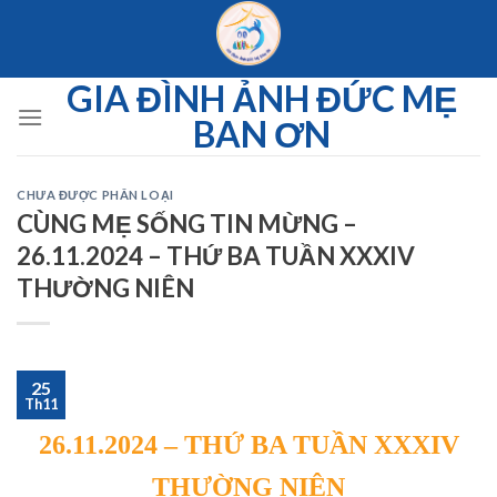
Skip
to
content
GIA ĐÌNH ẢNH ĐỨC MẸ
BAN ƠN
CHƯA ĐƯỢC PHÂN LOẠI
CÙNG MẸ SỐNG TIN MỪNG –
26.11.2024 – THỨ BA TUẦN XXXIV
THƯỜNG NIÊN
25
Th11
26.11.2024 – THỨ BA TUẦN XXXIV
THƯỜNG NIÊN