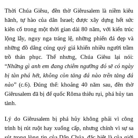
Thời Chúa Giêsu, đền thờ Giêrusalem là niềm kiêu
hãnh, tự hào của dân Israel; được xây dựng hết sức
kiên cố trong một thời gian dài 80 năm, với kiến trúc
lộng lẫy, nguy nga tráng lệ, những phiến đá đẹp và
những đồ dâng cúng quý giá khiến nhiều người trầm
trồ thán phục. Thế nhưng, Chúa Giêsu lại nói:
“
Những gì anh em đang chiêm ngưỡng đó sẽ có ngày
bị tàn phá hết, không còn tảng đá nào trên tảng đá
nào
” (c.6). Đúng thế: khoảng 40 năm sau, đền thờ
Giêrusalem đã bị đế quốc Rôma thiêu rụi, phá hủy tan
tành.
Lý do Giêrusalem bị phá hủy không phải vì công
trình bị rút ruột hay xuống cấp, nhưng chính vì sự sa
sút trong lòng tin của Dân Chúa, đặc biệt là của giới