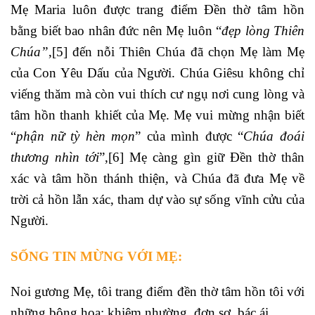
Mẹ Maria luôn được trang điểm Đền thờ tâm hồn
bằng biết bao nhân đức nên Mẹ luôn “
đẹp lòng Thiên
Chúa”
,
[5]
đến nỗi Thiên Chúa đã chọn Mẹ làm Mẹ
của Con Yêu Dấu của Người. Chúa Giêsu không chỉ
viếng thăm mà còn vui thích cư ngụ nơi cung lòng và
tâm hồn thanh khiết của Mẹ. Mẹ vui mừng nhận biết
“
phận nữ tỳ hèn mọn
” của mình được “
Chúa đoái
thương nhìn tới
”,
[6]
Mẹ càng gìn giữ Đền thờ thân
xác và tâm hồn thánh thiện, và Chúa đã đưa Mẹ về
trời cả hồn lẫn xác, tham dự vào sự sống vĩnh cửu của
Người.
SỐNG TIN MỪNG VỚI MẸ:
Noi gương Mẹ, tôi trang điểm đền thờ tâm hồn tôi với
những bông hoa: khiêm nhường, đơn sơ, bác ái…