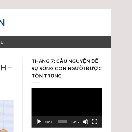
N
HỂ
THÁNG 7: CẦU NGUYỆN ĐỂ
H –
SỰ SỐNG CON NGƯỜI ĐƯỢC
TÔN TRỌNG
Trình
chơi
Video
00:00
04:17