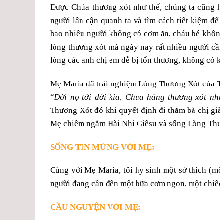
Được Chúa thương xót như thế, chúng ta cũng 
người lân cận quanh ta và tìm cách tiết kiệm để
bao nhiêu người không có cơm ăn, cháu bé khôn
lòng thương xót mà ngày nay rất nhiều người cần
lòng các anh chị em dễ bị tổn thương, không có 
Mẹ Maria đã trải nghiệm Lòng Thương Xót của T
“
Đời nọ tới đời kia,
Chúa hằng thương xót
nh
Thương Xót đó khi quyết định đi thăm bà chị già
Mẹ chiêm ngắm Hài Nhi Giêsu và sống Lòng Thư
SỐNG TIN MỪNG VỚI MẸ:
Cùng với Mẹ Maria, tôi hy sinh một sở thích (mộ
người đang cần đến một bữa cơm ngon, một chi
CẦU NGUYỆN VỚI MẸ: