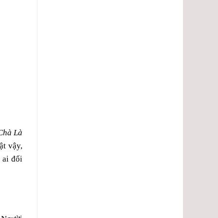
 Chà Là
ật vậy,
 ai đối