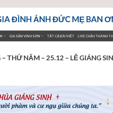
GIA ĐÌNH ẢNH ĐỨC MẸ BAN Ơ
ƠN
GIA SẢN VINH SƠN
TẤT CẢ BÀI VIẾT
LIVE CHẦU THÁNH T
 THỨ NĂM – 25.12 – LỄ GIÁNG SIN