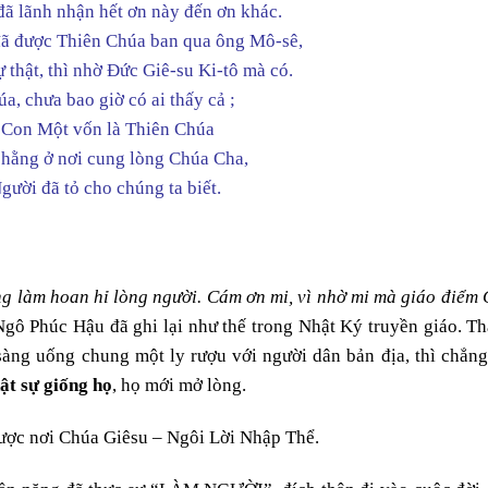
 đã lãnh nhận hết ơn này đến ơn khác.
đã được Thiên Chúa ban qua ông Mô-sê,
 thật, thì nhờ Đức Giê-su Ki-tô mà có.
a, chưa bao giờ có ai thấy cả ;
Con Một vốn là Thiên Chúa
 hằng ở nơi cung lòng Chúa Cha,
gười đã tỏ cho chúng ta biết.
ng làm hoan hỉ lòng người. Cám ơn mi, vì nhờ mi mà giáo điểm
gô Phúc Hậu đã ghi lại như thế trong Nhật Ký truyền giáo. Th
sàng uống chung một ly rượu với người dân bản địa, thì chẳng
ật sự giống họ
, họ mới mở lòng.
ược nơi Chúa Giêsu – Ngôi Lời Nhập Thể.