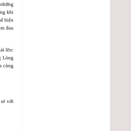
 những
ong khi
hể hiện
làm đau
át lên:
g Lòng
ta cùng
 sẻ với