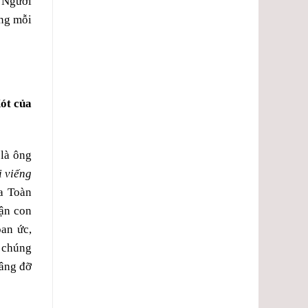
. Người
ộng mỗi
ót của
là ông
i viếng
a Toàn
hận con
oan ức,
g chúng
nâng đỡ