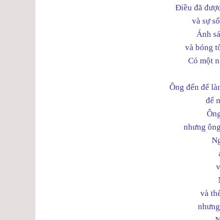
Điều đã được
và sự số
Ánh sá
và bóng t
Có một n
Ông đến để là
để 
Ông
nhưng ông
Ng
v
và th
nhưng 
N