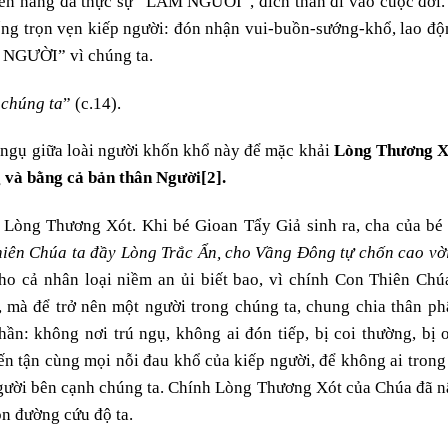
uyền năng đã thực sự “LÀM NGƯỜI”, đích thân đi vào cuộc đời
ng trọn vẹn kiếp người: đón nhận vui-buồn-sướng-khổ, lao đ
a NGƯỜI” vì chúng ta.
 chúng ta
” (c.14).
ư ngụ giữa loài người khốn khổ này để mặc khải
Lòng Thương X
g và bằng cả bản thân Người
[2]
.
Lòng Thương Xót. Khi bé Gioan Tẩy Giả sinh ra, cha của bé 
hiên Chúa ta đầy Lòng Trắc Ẩn, cho Vầng Đông tự chốn cao vờ
 cả nhân loại niềm an ủi biết bao, vì chính Con Thiên Chú
 mà để trở nên một người trong chúng ta, chung chia thân p
thần: không nơi trú ngụ, không ai đón tiếp, bị coi thường, bị 
n tận cùng mọi nỗi đau khổ của kiếp người, để không ai tron
Người bên cạnh chúng ta. Chính Lòng Thương Xót của Chúa đã 
on đường cứu độ ta.