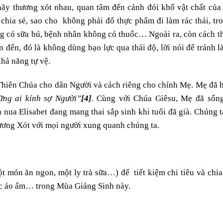
hãy thương xót nhau, quan tâm đến cảnh đói khổ vật chất của
 chia sẻ, sao cho không phải đổ thực phẩm đi làm rác thải, tr
g có sữa bú, bệnh nhân không có thuốc… Ngoài ra, còn cách t
 đến, đó là không dùng bạo lực qua thái độ, lời nói để tránh 
khả năng tự vệ.
hiên Chúa cho dân Người và cách riêng cho chính Mẹ. Mẹ đã h
ững ai kính sợ Người”
[4]
.
Cùng với Chúa Giêsu, Mẹ đã sốn
 nua Elisabet đang mang thai sắp sinh khi tuổi đã già. Chúng 
ơng Xót với mọi người xung quanh chúng ta.
t món ăn ngon, một ly trà sữa…) để tiết kiệm chi tiêu và chia
ếc áo ấm… trong Mùa Giáng Sinh này.