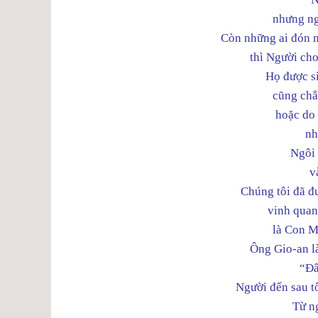
nhưng ng
Còn những ai đón n
thì Người cho
Họ được si
cũng chẳ
hoặc do
nh
Ngôi 
v
Chúng tôi đã đ
vinh quan
là Con Mộ
Ông Gio-an l
“Đâ
Người đến sau tôi
Từ n