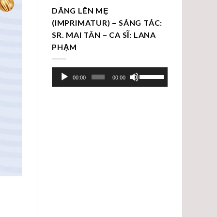
DÂNG LÊN MẸ
(IMPRIMATUR) – SÁNG TÁC:
SR. MAI TÂN – CA SĨ: LANA
PHẠM
Trình
Sử
00:00
00:00
chơi
dụng
Audio
các
phím
mũi
tên
Lên/Xuống
để
tăng
hoặc
giảm
âm