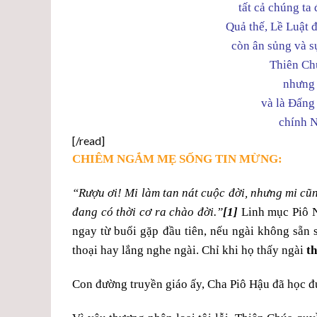
tất cả chúng ta
Quả thế, Lề Luật 
còn ân sủng và sự
Thiên Chú
nhưng 
và là Đấng
chính N
[/read]
CHIÊM NGẮM MẸ SỐNG TIN MỪNG:
“Rượu ơi! Mi làm tan nát cuộc đời, nhưng mi cũ
đang có thời cơ ra chào đời.”
[1]
Linh mục Piô N
ngay từ buổi gặp đầu tiên, nếu ngài không sẵn 
thoại hay lắng nghe ngài. Chỉ khi họ thấy ngài
th
Con đường truyền giáo ấy, Cha Piô Hậu đã học đ