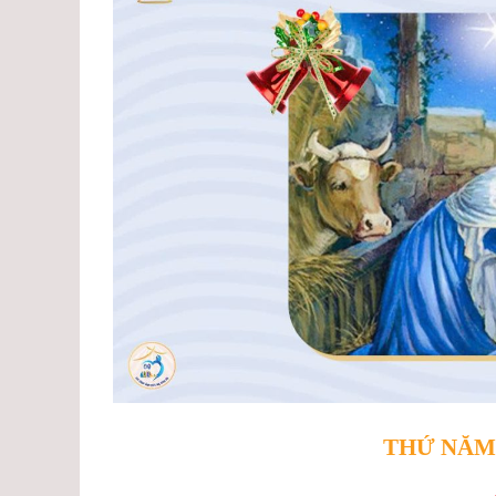
THỨ
NĂ