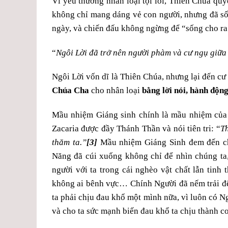
Vì yêu thương nhân loại tội lỗi, Thiên Chúa q
không chỉ mang dáng vẻ con người, nhưng đã số
ngày, và chiến đấu không ngừng để “sống cho r
“
Ngôi Lời đã trở nên người phàm và cư ngụ giữa
Ngôi Lời vốn dĩ là Thiên Chúa, nhưng lại đến c
Chúa Cha
cho nhân loại
bằng lời nói, hành độn
Mầu nhiệm Giáng sinh chính là mầu nhiệm của 
Zacaria được đầy Thánh Thần và nói tiên tri: “
T
thăm ta.”
[3]
Mầu nhiệm Giáng Sinh đem đến cho
Năng đã cúi xuống không chỉ để nhìn chúng ta,
người với ta trong cái nghèo vật chất lẫn tinh 
không ai bênh vực… Chính Người đã nếm trải đế
ta phải chịu đau khổ một mình nữa, vì luôn có 
và cho ta sức mạnh biến đau khổ ta chịu thành c