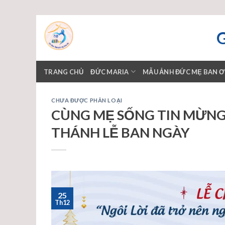
Skip
to
content
TRANG CHỦ
ĐỨC MARIA
MẪU ẢNH ĐỨC MẸ BAN 
CHƯA ĐƯỢC PHÂN LOẠI
CÙNG MẸ SỐNG TIN MỪNG –
THÁNH LỄ BAN NGÀY
25
Th12