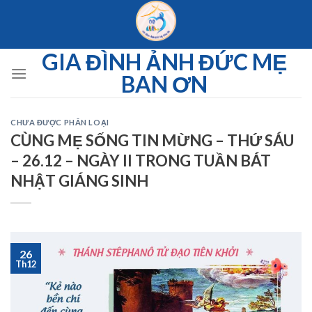
Skip
to
content
GIA ĐÌNH ẢNH ĐỨC MẸ
BAN ƠN
CHƯA ĐƯỢC PHÂN LOẠI
CÙNG MẸ SỐNG TIN MỪNG – THỨ SÁU
– 26.12 – NGÀY II TRONG TUẦN BÁT
NHẬT GIÁNG SINH
26
Th12