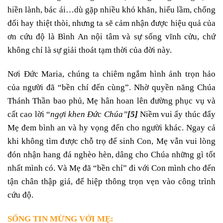
hiền lành, bác ái…dù gặp nhiều khó khăn, hiểu lầm, chống
đối hay thiệt thòi, nhưng ta sẽ cảm nhận được hiệu quả của
ơn cứu độ là Bình An nội tâm và sự sống vĩnh cửu, chứ
không chỉ là sự giải thoát tạm thời của đời này.
Nơi Đức Maria, chúng ta chiêm ngắm hình ảnh trọn hảo
của người đã “bền chí đến cùng”. Nhờ quyền năng Chúa
Thánh Thần bao phủ, Mẹ hân hoan lên đường phục vụ và
cất cao lời “
ngợi khen Đức Chúa”
[5]
Niềm vui ấy thúc đẩy
Mẹ đem bình an và hy vọng đến cho người khác. Ngay cả
khi không tìm được chỗ trọ để sinh Con, Mẹ vẫn vui lòng
đón nhận hang đá nghèo hèn, dâng cho Chúa những gì tốt
nhất mình có. Và Mẹ đã “bền chí” đi với Con mình cho đến
tận chân thập giá, để hiệp thông trọn vẹn vào công trình
cứu độ.
SỐNG TIN MỪNG VỚI MẸ: