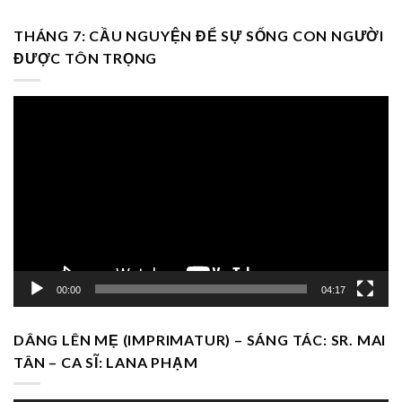
THÁNG 7: CẦU NGUYỆN ĐỂ SỰ SỐNG CON NGƯỜI
ĐƯỢC TÔN TRỌNG
Trình
chơi
Video
00:00
04:17
DÂNG LÊN MẸ (IMPRIMATUR) – SÁNG TÁC: SR. MAI
TÂN – CA SĨ: LANA PHẠM