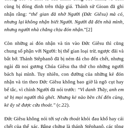
cùng bị đóng đinh trên thập giá. Thánh sử Gioan đã ghi
nhận rằng: “
thế gian đã nhờ Người (Đức Giêsu) mà có,
nhưng lại không nhận biết Người. Người đã đến nhà mình,
nhưng người nhà chẳng chịu đón nhận.
”
[2]
Còn những ai đón nhận và tin vào Đức Giêsu thì cũng
chung số phận với Người: bị thế gian loại trừ, ngược đãi và
bắt bớ. Thánh Stêphanô đã bị ném đá cho đến chết, nhưng
ngài đã noi gương Chúa Giêsu tha thứ cho những người
bách hại mình. Tuy nhiên, con đường của những kẻ đón
nhận và tin theo Đức Giêsu không bao giờ là ngõ cụt hay
bế tắc, vì chính Người đã nói trước:
“Vì danh Thầy, anh em
sẽ bị mọi người thù ghét. Nhưng kẻ nào bền chí đến cùng,
kẻ ấy sẽ được cứu thoát.”
(c.22).
Đức Giêsu không nói tới sự
cứu thoát
khỏi đau khổ hay cái
chết của thể xác. Bằng chứng là thánh Stêphanô, các tông