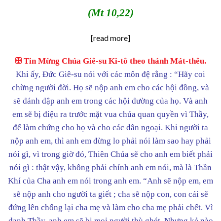
(Mt 10,22)
[read more]
✠ Tin Mừng Chúa Giê-su Ki-tô theo thánh Mát-thêu.
Khi ấy, Đức Giê-su nói với các môn đệ rằng : “Hãy coi
chừng người đời. Họ sẽ nộp anh em cho các hội đồng, và
sẽ đánh đập anh em trong các hội đường của họ. Và anh
em sẽ bị điệu ra trước mặt vua chúa quan quyền vì Thầy,
để làm chứng cho họ và cho các dân ngoại. Khi người ta
nộp anh em, thì anh em đừng lo phải nói làm sao hay phải
nói gì, vì trong giờ đó, Thiên Chúa sẽ cho anh em biết phải
nói gì : thật vậy, không phải chính anh em nói, mà là Thần
Khí của Cha anh em nói trong anh em.
“Anh sẽ nộp em, em
sẽ nộp anh cho người ta giết ; cha sẽ nộp con, con cái sẽ
đứng lên chống lại cha mẹ và làm cho cha mẹ phải chết. Vì
danh Thầy, anh em sẽ bị mọi người thù ghét. Nhưng kẻ nào