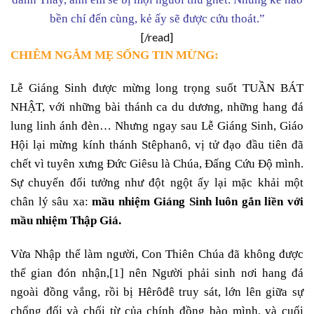
bền chí đến cùng, kẻ ấy sẽ được cứu thoát.”
[/read]
CHIÊM NGẮM MẸ SỐNG TIN MỪNG:
Lễ Giáng Sinh được mừng long trọng suốt TUẦN BÁT
NHẬT, với những bài thánh ca du dương, những hang đá
lung linh ánh đèn… Nhưng ngay sau Lễ Giáng Sinh, Giáo
Hội lại mừng kính thánh Stêphanô, vị tử đạo đầu tiên đã
chết vì tuyên xưng Đức Giêsu là Chúa, Đấng Cứu Độ mình.
Sự chuyển đổi tưởng như đột ngột ấy lại mặc khải một
chân lý sâu xa:
mầu nhiệm Giáng Sinh luôn gắn liền với
mầu nhiệm Thập Giá
.
Vừa Nhập thể làm người, Con Thiên Chúa đã không được
thế gian đón nhận,
[1]
nên Người phải sinh nơi hang đá
ngoài đồng vắng, rồi bị Hêrôđê truy sát, lớn lên giữa sự
chống đối và chối từ của chính đồng bào mình, và cuối