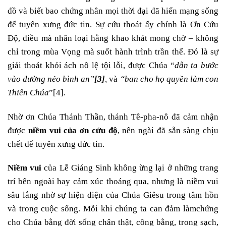
đồ và biết bao chứng nhân mọi thời đại đã hiến mạng sống
để tuyên xưng đức tin. Sự cứu thoát ấy chính là Ơn Cứu
Độ, điều mà nhân loại hằng khao khát mong chờ – không
chỉ trong mùa Vọng mà suốt hành trình trần thế. Đó là sự
giải thoát khỏi ách nô lệ tội lỗi, được Chúa “
dẫn ta bước
vào đường nẻo bình an”
[3]
,
và
“ban cho họ quyền làm con
Thiên Chúa
”
[4]
.
Nhờ ơn Chúa Thánh Thần, thánh Tê-pha-nô đã cảm nhận
được
niềm vui của ơn cứu độ
, nên ngài đã sẵn sàng chịu
chết để tuyên xưng đức tin.
Niềm vui
của Lễ Giáng Sinh không ừng lại ở những trang
trí bên ngoài hay cảm xúc thoáng qua, nhưng là niềm vui
sâu lắng nhờ sự hiện diện của Chúa Giêsu trong tâm hồn
và trong cuộc sống. Mỗi khi chúng ta can đảm làmchứng
cho Chúa bằng đời sống chân thật, công bằng, trong sạch,