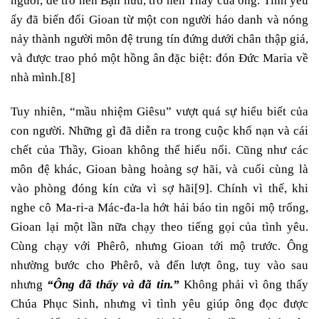
người, để trở nên Bạn hữu, trở nên Thầy của ông. Tình yêu
ấy đã biến đổi Gioan từ một con người háo danh và nóng
nảy thành người môn đệ trung tín đứng dưới chân thập giá,
và được trao phó một hồng ân đặc biệt: đón Đức Maria về
nhà mình.
[8]
Tuy nhiên, “mầu nhiệm Giêsu” vượt quá sự hiểu biết của
con người. Những gì đã diễn ra trong cuộc khổ nạn và cái
chết của Thầy, Gioan không thể hiểu nổi. Cũng như các
môn đệ khác, Gioan bàng hoàng sợ hãi, và cuối cùng là
vào phòng đóng kín cửa vì sợ hãi
[9]
. Chính vì thế, khi
nghe cô Ma-ri-a Mác-đa-la hớt hải báo tin ngôi mộ trống,
Gioan lại một lần nữa chạy theo tiếng gọi của tình yêu.
Cùng chạy với Phêrô, nhưng Gioan tới mộ trước. Ông
nhường bước cho Phêrô, và đến lượt ông, tuy vào sau
nhưng
“Ông đã thấy và đã tin.”
Không phải vì ông thấy
Chúa Phục Sinh, nhưng vì tình yêu giúp ông đọc được