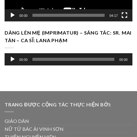
00:00
04:17
DÂNG LÊN MẸ (IMPRIMATUR) – SÁNG TÁC: SR. MAI
TÂN – CA SĨ: LANA PHẠM
Trình
00:00
00:00
chơi
Audio
TRANG ĐƯỢC CỘNG TÁC THỰC HIỆN BỞI:
GIÁO DÂN
NỮ TỬ BÁC ÁI VINH SƠN
THIỆN NGUYỆN VIÊN