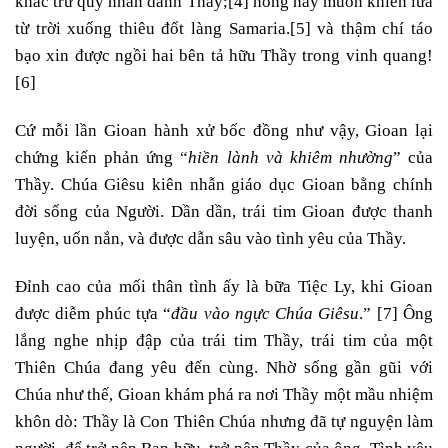
khác trừ quỷ nhân danh Thầy;
[4]
nóng nảy muốn khiến lửa
từ trời xuống thiêu đốt làng Samaria.
[5]
và thậm chí táo
bạo xin được ngồi hai bên tả hữu Thầy trong vinh quang!
[6]
Cứ mỗi lần Gioan hành xử bốc đồng như vậy, Gioan lại
chứng kiến phản ứng “
hiền lành và khiêm nhường
” của
Thầy. Chúa Giêsu kiên nhẫn giáo dục Gioan bằng chính
đời sống của Người. Dần dần, trái tim Gioan được thanh
luyện, uốn nắn, và được dẫn sâu vào tình yêu của Thầy.
Đỉnh cao của mối thân tình ấy là bữa Tiệc Ly, khi Gioan
được diễm phúc tựa “
đầu vào ngực Chúa Giêsu
.”
[7]
Ông
lắng nghe nhịp đập của trái tim Thầy, trái tim của một
Thiên Chúa đang yêu đến cùng. Nhờ sống gần gũi với
Chúa như thế, Gioan khám phá ra nơi Thầy một mầu nhiệm
khôn dò: Thầy là Con Thiên Chúa nhưng đã tự nguyện làm