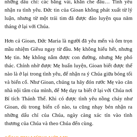
những dấu chỉ: các băng vải, khăn che đầu… Tình yêu
nhận ra tình yêu. Đức tin của Gioan không phát xuất từ lý
luận, nhưng từ một trái tim đã được đào luyện qua năm
tháng ở lại với Chúa.
Hơn cả Gioan, Đức Maria là người đã yêu mến và ôm trọn
mầu nhiệm Giêsu ngay từ đầu. Mẹ không hiểu hết, nhưng
Mẹ tin. Mẹ không nắm được con đường, nhưng Mẹ phó
thác. Chính nhờ được Mẹ huấn luyện, Gioan biết được thế
nào là ở lại trong tình yêu, để nhận ra ý Chúa giữa bóng tối
và biến cố. Như Gioan, chúng ta hãy đón rước Mẹ vào căn
nhà nội tâm của mình, để Mẹ dạy ta biết ở lại với Chúa nơi
Bí tích Thánh Thể. Khi có được tình yêu nồng cháy như
Gioan, dù trong biến cố nào, ta cũng nhạy bén nhận ra
những dấu chỉ của Chúa, ngày càng xác tín vào tình
thương của Chúa và theo Chúa đến cùng.