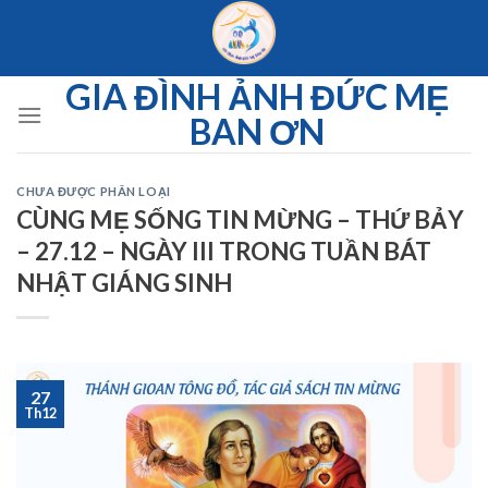
Skip
to
content
GIA ĐÌNH ẢNH ĐỨC MẸ
BAN ƠN
CHƯA ĐƯỢC PHÂN LOẠI
CÙNG MẸ SỐNG TIN MỪNG – THỨ BẢY
– 27.12 – NGÀY III TRONG TUẦN BÁT
NHẬT GIÁNG SINH
27
Th12