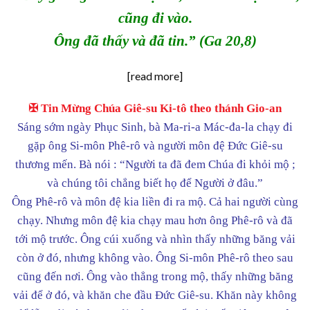
cũng đi vào.
Ông đã thấy và đã tin.”
(Ga 20,8)
[read more]
✠ Tin Mừng Chúa Giê-su Ki-tô theo thánh Gio-an
Sáng sớm ngày Phục Sinh, bà Ma-ri-a Mác-đa-la chạy đi
gặp ông Si-môn Phê-rô và người môn đệ Đức Giê-su
thương mến. Bà nói : “Người ta đã đem Chúa đi khỏi mộ ;
và chúng tôi chẳng biết họ để Người ở đâu.”
Ông Phê-rô và môn đệ kia liền đi ra mộ. Cả hai người cùng
chạy. Nhưng môn đệ kia chạy mau hơn ông Phê-rô và đã
tới mộ trước. Ông cúi xuống và nhìn thấy những băng vải
còn ở đó, nhưng không vào. Ông Si-môn Phê-rô theo sau
cũng đến nơi. Ông vào thẳng trong mộ, thấy những băng
vải để ở đó, và khăn che đầu Đức Giê-su. Khăn này không