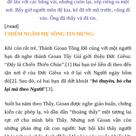
để lẫn với các băng vải, nhưng cuốn lại, xếp riêng ra một
nơi. Bấy giờ người môn đệ kia, kẻ đã tới mộ trước, cũng đi
vào. Ông đã thấy và đã tin.
[/read]
CHIÊM NGẮM MẸ SỐNG TIN MỪNG:
Khi còn rất trẻ, Thánh Gioan Tông Đồ cùng với một người
bạn đã nghe thánh Gioan Tẩy Giả giới thiệu Đức Giêsu:
“
Đây là Chiên Thiên Chúa
”.
[1]
Hai bạn trẻ liền đi theo đến
tận nơi ở của Đức Giêsu và ở lại với Người ngày hôm
đó
[2]
. Sau đó, cả hai bạn đã dứt khoát “
bỏ thuyền, bỏ cha
lại mà theo Người
”
[3]
.
Suốt ba năm theo Thầy, Gioan được nghe giáo huấn, chứng
kiến các phép lạ, và dần dần “thoáng thấy” một tương lai
rực rỡ cho mình bên Thầy. Nhưng nơi Gioan vẫn còn
những phản ứng rất con người: bực bội khi thấy người