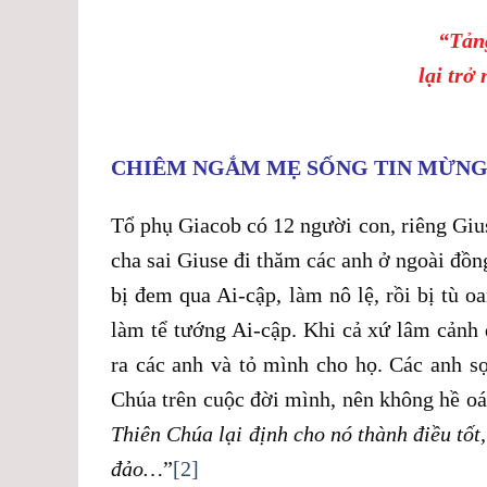
“Tảng
lại trở
CHIÊM NGẮM MẸ SỐNG TIN MỪN
Tổ phụ Giacob có 12 người con, riêng Gius
cha sai Giuse đi thăm các anh ở ngoài đồn
bị đem qua Ai-cập, làm nô lệ, rồi bị tù 
làm tể tướng Ai-cập. Khi cả xứ lâm cảnh
ra các anh và tỏ mình cho họ. Các anh s
Chúa trên cuộc đời mình, nên không hề oá
Thiên Chúa lại định cho nó thành điều tốt
đảo…
”
[2]