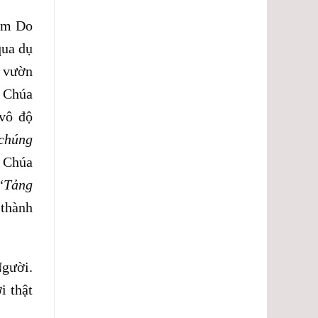
lượng.
 em Do
qua dụ
c vườn
à Chúa
 vô độ
 chúng
n Chúa
“
Tảng
 thành
Người.
i thật