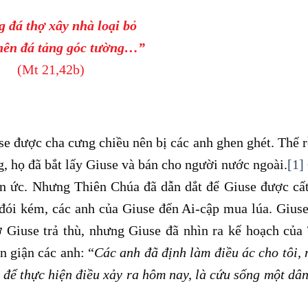
 đá thợ xây nhà loại bỏ
 nên đá tảng góc tường…”
(Mt 21,42b)
G
e được cha cưng chiều nên bị các anh ghen ghét. Thế r
g, họ đã bắt lấy Giuse và bán cho người nước ngoài.
[1]
oan ức. Nhưng Thiên Chúa đã dẫn dắt để Giuse được cấ
 đói kém, các anh của Giuse đến Ai-cập mua lúa. Gius
ợ Giuse trả thù, nhưng Giuse đã nhìn ra kế hoạch của
n giận các anh: “
Các anh đã định làm điều ác cho tôi,
, để thực hiện điều xảy ra hôm nay, là cứu sống một dâ