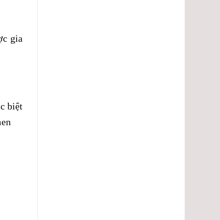
ợc gia
c biệt
men