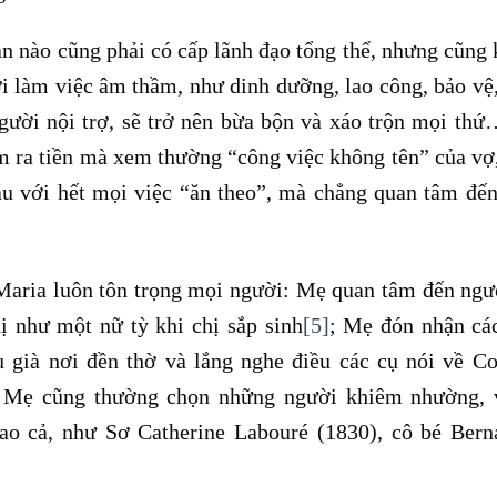
an nào cũng phải có cấp lãnh đạo tổng thể, nhưng cũng
i làm việc âm thầm, như dinh dưỡng, lao công, bảo vệ
gười nội trợ, sẽ trở nên bừa bộn và xáo trộn mọi th
m ra tiền mà xem thường “công việc không tên” của vợ
u với hết mọi việc “ăn theo”, mà chẳng quan tâm đế
ria luôn tôn trọng mọi người: Mẹ quan tâm đến ngư
ị như một nữ tỳ khi chị sắp sinh
[5]
; Mẹ đón nhận cá
ụ già nơi đền thờ và lắng nghe điều các cụ nói về C
, Mẹ cũng thường chọn những người khiêm nhường, 
o cả, như Sơ Catherine Labouré (1830), cô bé Bern