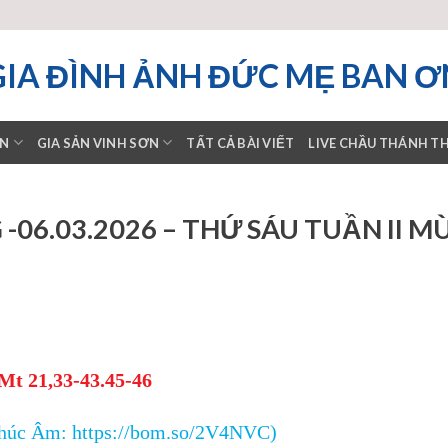
GIA ĐÌNH ẢNH ĐỨC MẸ BAN Ơ
ƠN
GIA SẢN VINH SƠN
TẤT CẢ BÀI VIẾT
LIVE CHẦU THÁNH T
06.03.2026 – THỨ SÁU TUẦN II M
Mt 21,33-43.45-46
Phúc Âm:
https://bom.so/2V4NVC
)