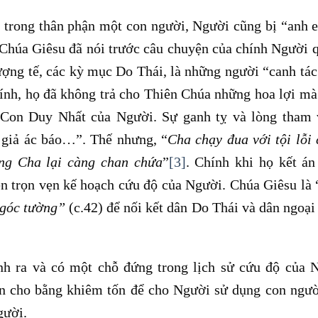
u, trong thân phận một con người, Người cũng bị “anh
u. Chúa Giêsu đã nói trước câu chuyện của chính Người 
hượng tế, các kỳ mục Do Thái, là những người “canh tá
hính, họ đã không trả cho Thiên Chúa những hoa lợi m
ết Con Duy Nhất của Người. Sự ganh tỵ và lòng tham
 giả ác báo…”. Thế nhưng, “
Cha chạy đua với tội lỗi
ủng Cha lại càng chan chứa
”
[3]
. Chính khi họ kết á
ện trọn vẹn kế hoạch cứu độ của Người. Chúa Giêsu là 
g góc tường”
(c.42) để nối kết dân Do Thái và dân ngoại
h ra và có một chỗ đứng trong lịch sử cứu độ của 
n cho bằng khiêm tốn để cho Người sử dụng con ngườ
gười.