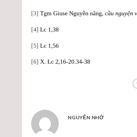
[3]
Tgm Giuse Nguyễn năng,
cầu nguyện v
[4]
Lc 1,38
[5]
Lc 1,56
[6]
X. Lc 2,16-20.34-38
NGUYỄN NHỚ