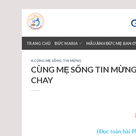
Skip
to
content
TRANG CHỦ
ĐỨC MARIA
MẪU ẢNH ĐỨC MẸ BAN 
4.CÙNG MẸ SỐNG TIN MỪNG
CÙNG MẸ SỐNG TIN MỪNG -
CHAY
(Đọc toàn bài 