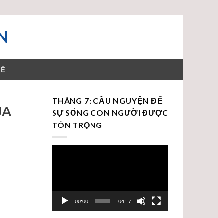
N
HỂ
THÁNG 7: CẦU NGUYỆN ĐỂ
ÙA
SỰ SỐNG CON NGƯỜI ĐƯỢC
TÔN TRỌNG
Trình
chơi
Video
00:00
04:17