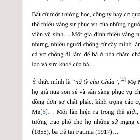
Bất cứ một trường học, công ty hay cơ qu
thể thiếu vắng sự phục vụ của những ngườ
viên vệ sinh… Một gia đình thiếu vắng n
nhưng, nhiều người chồng cứ cậy mình là
cả vợ chồng đi làm để bà ở nhà chăm chá
lao và sức khoẻ của bà…
[4]
Ý thức mình là “
nữ tỳ của Chúa”,
Mẹ Ma
họ già nua son sẻ và sẵn sàng phục vụ ch
đồng đơn sơ chất phác, kính trọng các c
Mẹ
[6]
… Mỗi lần hiện ra trong thế giới
tưởng trao phó cho họ những sứ mạng ca
(1858), ba trẻ tại Fatima (1917)…