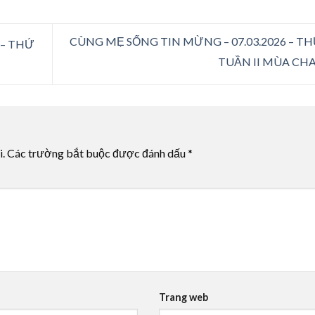
CÙNG MẸ SỐNG TIN MỪNG – 07.03.2026 – T
 – THỨ
TUẦN II MÙA CH
i.
Các trường bắt buộc được đánh dấu
*
Trang web