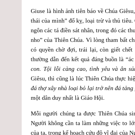
Giuse là hình ảnh tiên báo về Chúa Giês
thái của mình” đố kỵ, loại trừ và thủ tiê
ngôn các tá điền sát nhân, trong đó các t
nho” của Thiên Chúa. Vì lòng tham bất c
có quyền chờ đợi, trái lại, còn giết ch
thường dẫn đến kết quả đáng buồn là “ác
con. Tội lỗi càng cao, tình yêu và ân s
Giêsu, thì cũng là lúc Thiên Chúa thực hi
đá thợ xây nhà loại bỏ lại trở nên đá tản
một dân duy nhất là Giáo Hội.
Mỗi người chúng ta được Thiên Chúa sin
Người không cần ta làm những việc to lớ
của ta, trong kế hoạch cứu độ vĩ đại của N