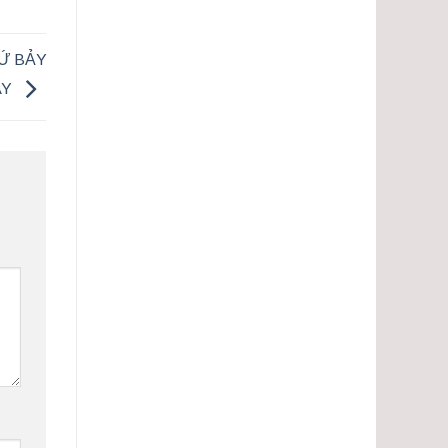
HỨ BẢY
AY