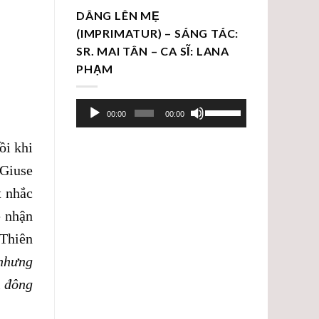
DÂNG LÊN MẸ
(IMPRIMATUR) – SÁNG TÁC:
SR. MAI TÂN – CA SĨ: LANA
PHẠM
Trình
Sử
00:00
00:00
chơi
dụng
Audio
các
ồi khi
phím
Giuse
mũi
t nhắc
tên
Lên/Xuống
e nhận
để
 Thiên
tăng
 nhưng
hoặc
n đông
giảm
âm