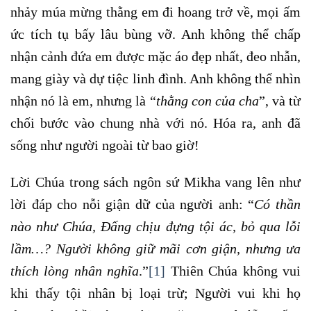
nhảy múa mừng thằng em đi hoang trở về, mọi ấm
ức tích tụ bấy lâu bùng vỡ. Anh không thể chấp
nhận cảnh đứa em được mặc áo đẹp nhất, đeo nhẫn,
mang giày và dự tiệc linh đình. Anh không thể nhìn
nhận nó là em, nhưng là “
thằng con của cha
”, và từ
chối bước vào chung nhà với nó. Hóa ra, anh đã
sống như người ngoài từ bao giờ!
Lời Chúa trong sách ngôn sứ Mikha vang lên như
lời đáp cho nỗi giận dữ của người anh: “
Có thần
nào như Chúa, Đấng
chịu đựng
tội ác, bỏ qua lỗi
lầm…? Người không giữ mãi cơn giận, nhưng ưa
thích lòng nhân nghĩa
.”
[1]
Thiên Chúa không vui
khi thấy tội nhân bị loại trừ; Người vui khi họ