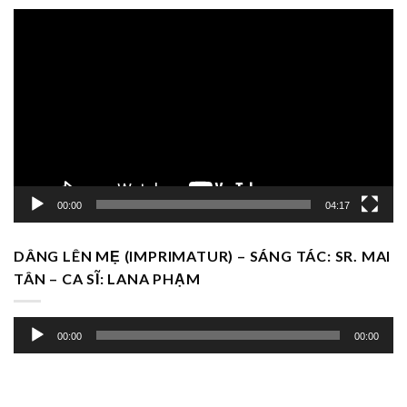
Trình
chơi
Video
00:00
04:17
DÂNG LÊN MẸ (IMPRIMATUR) – SÁNG TÁC: SR. MAI
TÂN – CA SĨ: LANA PHẠM
Trình
00:00
00:00
chơi
Audio