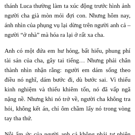
thánh Luca thường làm ta xúc động trước hình ảnh
người cha già mòn mỏi đợi con. Nhưng hôm nay,
ánh nhìn của phụng vụ lại dừng trên người anh cả –
người “ở nhà” mà hóa ra lại ở rất xa cha.
Anh có một đứa em hư hỏng, bất hiếu, phung phí
tài sản của cha, gây tai tiếng… Nhưng phải chân
thành nhìn nhận rằng: người em dám sống theo
điều nó nghĩ, dám bước đi, dù bước sai. Vì thiếu
kinh nghiệm và thiếu khiêm tốn, nó đã vấp ngã
nặng nề. Nhưng khi nó trở về, người cha không tra
hỏi, không kết án, chỉ ôm chầm lấy nó trong vòng
tay tha thứ.
Nỗi ấm ức của người anh cả không phải tự nhiên