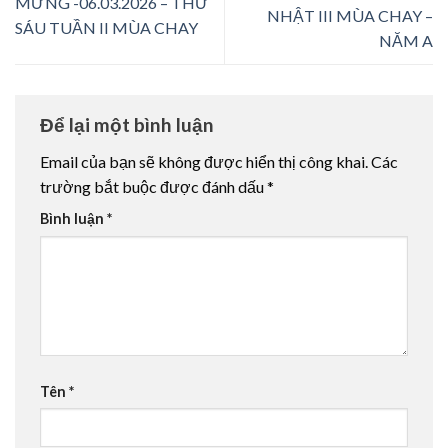
MỪNG -06.03.2026 – THỨ
NHẬT III MÙA CHAY –
SÁU TUẦN II MÙA CHAY
NĂM A
Để lại một bình luận
Email của bạn sẽ không được hiển thị công khai.
Các
trường bắt buộc được đánh dấu
*
Bình luận
*
Tên
*