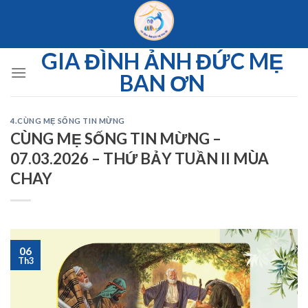
Skip
to
content
GIA ĐÌNH ẢNH ĐỨC MẸ
BAN ƠN
4.CÙNG MẸ SỐNG TIN MỪNG
CÙNG MẸ SỐNG TIN MỪNG –
07.03.2026 – THỨ BẢY TUẦN II MÙA
CHAY
06
Th3