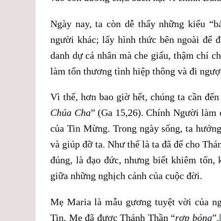
Ngày nay, ta còn dễ thấy những kiểu “b
người khác; lấy hình thức bên ngoài để đ
danh dự cá nhân mà che giấu, thậm chí ch
làm tổn thương tình hiệp thông và đi ngượ
Vì thế, hơn bao giờ hết, chúng ta cần đế
Chúa Cha
” (Ga 15,26). Chính Người làm 
của Tin Mừng. Trong ngày sống, ta hướng
và giúp đỡ ta. Như thế là ta đã để cho Thá
đúng, là đạo đức, nhưng biết khiêm tốn,
giữa những nghịch cảnh của cuộc đời.
Mẹ Maria là mẫu gương tuyệt vời của ng
Tin, Mẹ đã được Thánh Thần “
rợp bóng
”.