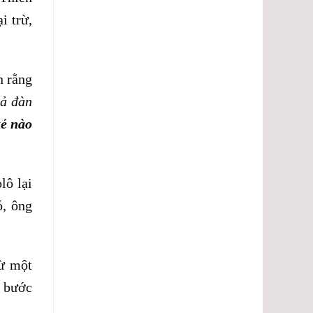
i trừ,
n rằng
cả đàn
kẻ nào
lô lại
, ông
Từ một
ô bước