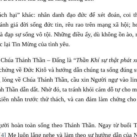
ách hại” khác: nhân danh đạo đức để xét đoán, coi 
ánh giá đời sống đức tin, rêu rao trên mạng xã hội; h
à đạp sự sống vô tội. Những điều ấy, dù không ồn ào,
c lại Tin Mừng của tình yêu.
n Chúa Thánh Thần – Đấng là “
Thần Khí sự thật phát x
chứng về Đức Kitô và hướng dẫn chúng ta sống đúng s
 lòng về Chúa Thánh Thần, cầu xin Người ngự vào li
nh Thần dẫn dắt. Nhờ đó, ta tránh khỏi cám dỗ tự cho m
 kiên nhẫn trước thử thách, và can đảm làm chứng ch
ười hoàn toàn sống theo Thánh Thần. Ngay từ buổi 
[4]
Mẹ luôn lắng nghe và làm theo sự hướng dẫn của 