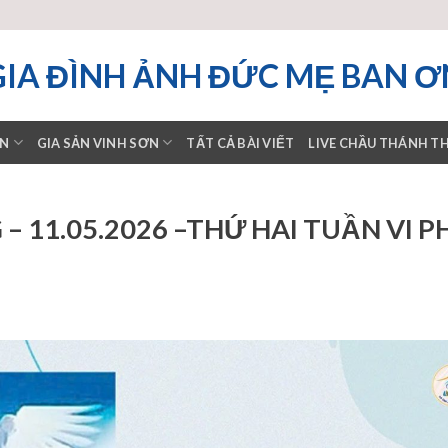
GIA ĐÌNH ẢNH ĐỨC MẸ BAN Ơ
ƠN
GIA SẢN VINH SƠN
TẤT CẢ BÀI VIẾT
LIVE CHẦU THÁNH T
 11.05.2026 –THỨ HAI TUẦN VI 