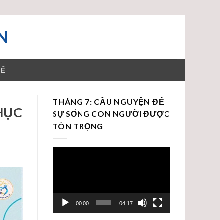
N
HỂ
THÁNG 7: CẦU NGUYỆN ĐỂ
PHỤC
SỰ SỐNG CON NGƯỜI ĐƯỢC
TÔN TRỌNG
Trình
chơi
Video
00:00
04:17