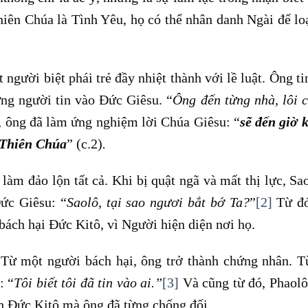
iên Chúa là Tình Yêu, họ có thể nhân danh Ngài để loạ
 người biệt phái trẻ đầy nhiệt thành với lề luật. Ông ti
ững người tin vào Đức Giêsu. “
Ông đến từng nhà, lôi 
, ông đã làm ứng nghiệm lời Chúa Giêsu: “
sẽ đến giờ 
 Thiên Chúa
” (c.2)
.
àm đảo lộn tất cả. Khi bị quật ngã và mất thị lực, Sao
ức Giêsu: “
Saolô, tại sao ngươi bắt bớ Ta?
”
[2]
Từ đó
 bách hại Đức Kitô, vì Người hiện diện nơi họ.
 Từ một người bách hại, ông trở thành chứng nhân. 
: “
Tôi biết tôi đã tin vào ai
.
”
[3]
Và cũng từ đó, Phaol
h Đức Kitô mà ông đã từng chống đối.