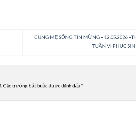
CÙNG MẸ SỐNG TIN MỪNG – 12.05.2026 –T
TUẦN VI PHỤC SI
i.
Các trường bắt buộc được đánh dấu
*