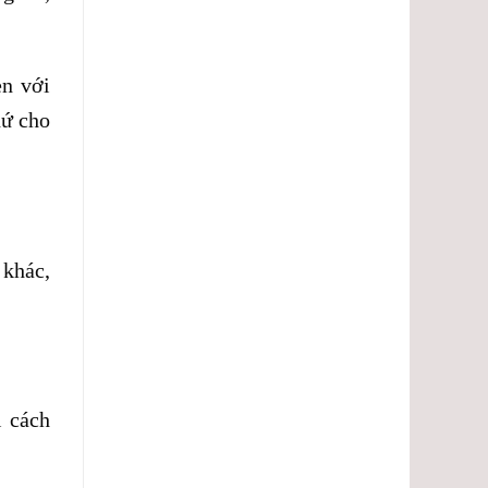
ẹn với
hứ cho
 khác,
i cách