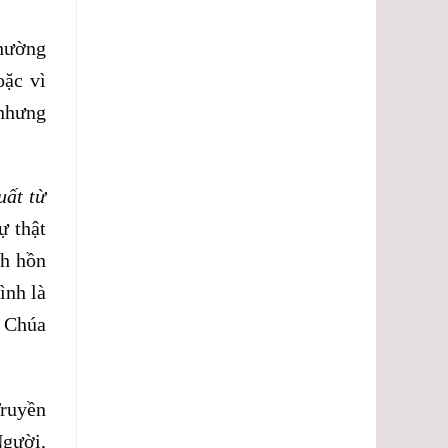
thường
oặc vì
 nhưng
uất từ
ự thật
nh hồn
ình là
o Chúa
Truyền
Người,