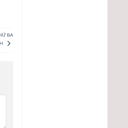
HỨ BA
NH