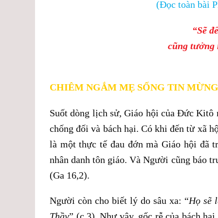
(Đọc toàn bài
“Sẽ đế
cũng tưởng 
CHIÊM NGẮM MẸ SỐNG TIN MỪNG
Suốt dòng lịch sử, Giáo hội của Đức Kitô
chống đối và bách hại. Có khi đến từ xã hộ
là một thực tế đau đớn mà Giáo hội đã t
nhân danh tôn giáo. Và Người cũng báo tr
(Ga 16,2).
Người còn cho biết lý do sâu xa: “
Họ sẽ 
Thầy
” (c.3). Như vậy, gốc rễ của bách hại