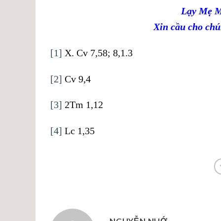
Lạy Mẹ M
Xin cầu cho chú
[1]
X. Cv 7,58; 8,1.3
[2]
Cv 9,4
[3]
2Tm 1,12
[4]
Lc 1,35
NGUYỄN NHỚ