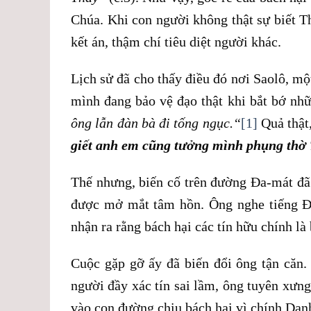
Chúa. Khi con người không thật sự biết Th
kết án, thậm chí tiêu diệt người khác.
Lịch sử đã cho thấy điều đó nơi Saolô, một
mình đang bảo vệ đạo thật khi bắt bớ nh
ông lẫn đàn bà đi tống ngục
.
“
[1]
Quả thật
giết anh em cũng tưởng mình phụng thờ
Thế nhưng, biến cố trên đường Đa-mát đã l
được mở mắt tâm hồn. Ông nghe tiếng Đ
nhận ra rằng bách hại các tín hữu chính là
Cuộc gặp gỡ ấy đã biến đổi ông tận căn.
người đầy xác tín sai lầm, ông tuyên xưng
vào con đường chịu bách hại vì chính Dan