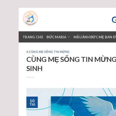
Skip
to
content
TRANG CHỦ
ĐỨC MARIA
MẪU ẢNH ĐỨC MẸ BAN 
4.CÙNG MẸ SỐNG TIN MỪNG
CÙNG MẸ SỐNG TIN MỪNG –
SINH
10
Th5