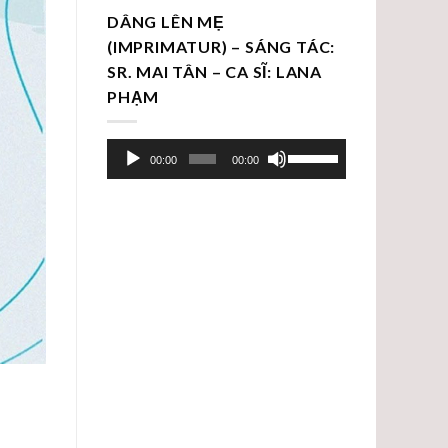
DÂNG LÊN MẸ
(IMPRIMATUR) – SÁNG TÁC:
SR. MAI TÂN – CA SĨ: LANA
PHẠM
Trình
Sử
00:00
00:00
chơi
dụng
Audio
các
phím
mũi
tên
Lên/Xuống
để
tăng
hoặc
giảm
âm