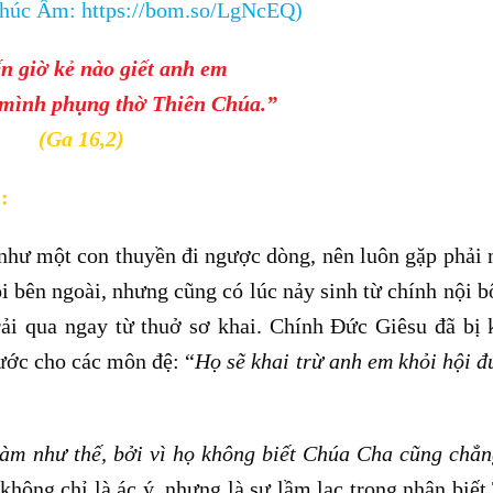
 Phúc Âm:
https://bom.so/LgNcEQ
)
n giờ kẻ nào giết anh em
mình phụng thờ Thiên Chúa.”
(Ga 16,2)
:
 như một con thuyền đi ngược dòng, nên luôn gặp phải
i bên ngoài, nhưng cũng có lúc nảy sinh từ chính nội b
rải qua ngay từ thuở sơ khai. Chính Đức Giêsu đã bị 
ước cho các môn đệ: “
Họ sẽ khai trừ anh em khỏi hội 
làm như thế, bởi vì họ không biết Chúa Cha cũng chẳn
 không chỉ là ác ý, nhưng là sự lầm lạc trong nhận biết