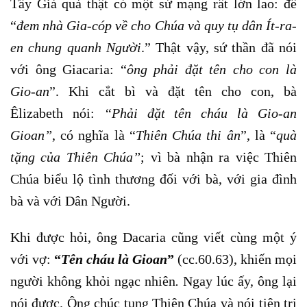
Tẩy Giả quả thật có một sứ mạng rất lớn lao: để
“
đem nhà Gia-cóp về cho Chúa và quy tụ dân Ít-ra-
en chung quanh Người
.” Thật vậy, sứ thần đã nói
với ông Giacaria: “
ông phải đặt tên cho con là
Gio-an
”. Khi cắt bì và đặt tên cho con, bà
Êlizabeth nói:
“Phải đặt tên cháu là Gio-an
Gioan”
, có nghĩa là “
Thiên Chúa thi ân
”, là “
quà
tặng của Thiên Chúa”
; vì bà nhận ra việc Thiên
Chúa biểu lộ tình thương đối với bà, với gia đình
bà và với Dân Người.
Khi được hỏi, ông Dacaria cũng viết cùng một ý
với vợ:
“
Tên cháu là Gioan
”
(cc.60.63), khiến mọi
người không khỏi ngạc nhiên
.
Ngay lúc ấy, ông lại
nói được. Ông chúc tụng Thiên Chúa và nói tiên tri