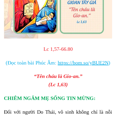
Lc 1,57-66.80
(Đọc toàn bài Phúc Âm:
https://bom.so/yBUE2N
)
“Tên cháu là Gio-an.”
(Lc 1,63)
CHIÊM NGẮM MẸ SỐNG TIN MỪNG:
Đối với người Do Thái, vô sinh không chỉ là nỗi