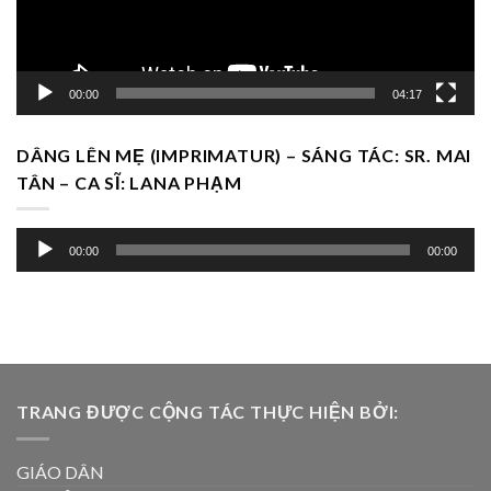
00:00
04:17
DÂNG LÊN MẸ (IMPRIMATUR) – SÁNG TÁC: SR. MAI
TÂN – CA SĨ: LANA PHẠM
Trình
00:00
00:00
chơi
Audio
TRANG ĐƯỢC CỘNG TÁC THỰC HIỆN BỞI:
GIÁO DÂN