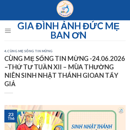
Skip
to
content
GIA ĐÌNH ẢNH ĐỨC MẸ
BAN ƠN
4.CÙNG MẸ SỐNG TIN MỪNG
CÙNG MẸ SỐNG TIN MỪNG -24.06.2026
–THỨ TƯ TUẦN XII – MÙA THƯỜNG
NIÊN SINH NHẬT THÁNH GIOAN TẨY
GIẢ
23
Th6