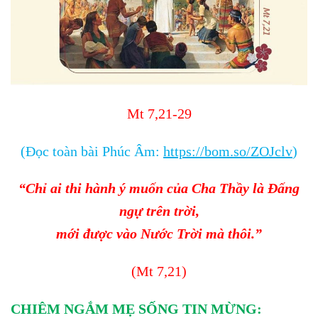
Mt 7,21-29
(Đọc toàn bài Phúc Âm:
https://bom.so/ZOJclv
)
“Chỉ ai thi hành ý muốn của Cha Thầy là Đấng
ngự trên trời,
mới được vào Nước Trời mà thôi.”
(Mt 7,21)
CHIÊM NGẮM MẸ SỐNG TIN MỪNG: