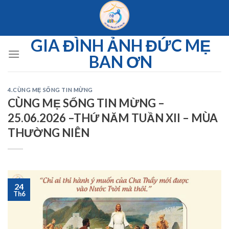
Skip
to
content
GIA ĐÌNH ẢNH ĐỨC MẸ
BAN ƠN
4.CÙNG MẸ SỐNG TIN MỪNG
CÙNG MẸ SỐNG TIN MỪNG –
25.06.2026 –THỨ NĂM TUẦN XII – MÙA
THƯỜNG NIÊN
24
Th6