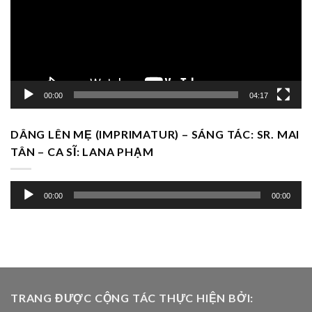
00:00
04:17
DÂNG LÊN MẸ (IMPRIMATUR) – SÁNG TÁC: SR. MAI
TÂN – CA SĨ: LANA PHẠM
Trình
00:00
00:00
chơi
Audio
TRANG ĐƯỢC CỘNG TÁC THỰC HIỆN BỞI: