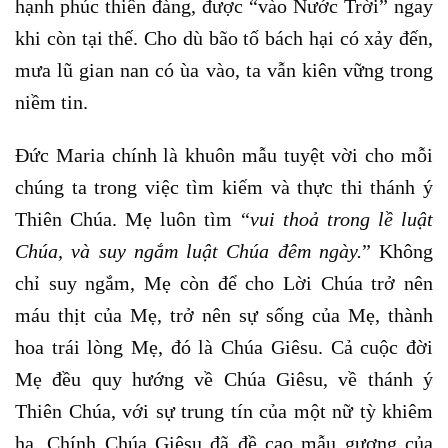
hạnh phúc thiên đàng, được “vào Nước Trời” ngay
khi còn tại thế. Cho dù bão tố bách hại có xảy đến,
mưa lũ gian nan có ùa vào, ta vẫn kiên vững trong
niềm tin.
Đức Maria chính là khuôn mẫu tuyệt vời cho mỗi
chúng ta trong việc tìm kiếm và thực thi thánh ý
Thiên Chúa. Mẹ luôn tìm “
vui thoả trong lề luật
Chúa, và suy ngắm luật Chúa đêm ngày.
” Không
chỉ suy ngắm, Mẹ còn để cho Lời Chúa trở nên
máu thịt của Mẹ, trở nên sự sống của Mẹ, thành
hoa trái lòng Mẹ, đó là Chúa Giêsu. Cả cuộc đời
Mẹ đều quy hướng về Chúa Giêsu, về thánh ý
Thiên Chúa, với sự trung tín của một nữ tỳ khiêm
hạ. Chính Chúa Giêsu đã đề cao mẫu gương của