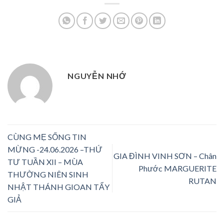
NGUYỄN NHỚ
CÙNG MẸ SỐNG TIN
MỪNG -24.06.2026 –THỨ
GIA ĐÌNH VINH SƠN – Chân
TƯ TUẦN XII – MÙA
Phước MARGUERITE
THƯỜNG NIÊN SINH
RUTAN
NHẬT THÁNH GIOAN TẨY
GIẢ