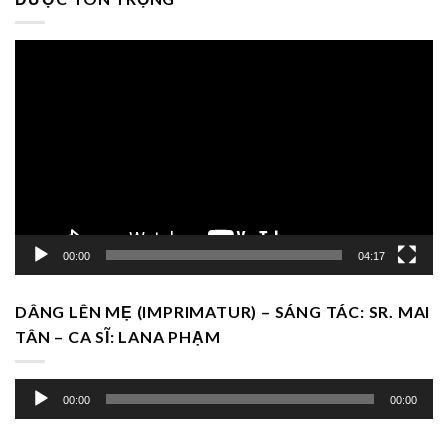
Trình
chơi
Video
00:00
04:17
DÂNG LÊN MẸ (IMPRIMATUR) – SÁNG TÁC: SR. MAI
TÂN – CA SĨ: LANA PHẠM
Trình
00:00
00:00
chơi
Audio