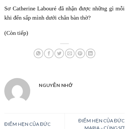
Sơ Catherine Labouré đã nhận được những gì mỗi
khi đến sấp mình dưới chân bàn thờ?
(Còn tiếp)
NGUYỄN NHỚ
ĐIỂM HẸN CỦA ĐỨC
ĐIỂM HẸN CỦA ĐỨC
MARIA – CÙNG SƠ