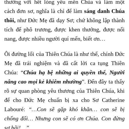
thường với hết lòng yêu mến Chúa và làm một
cách đơn sơ, nghĩa là chỉ để làm
sáng danh Chúa
thôi,
như Đức Mẹ đã dạy Sơ;
chứ không lập thành
tích để phô trương, được khen thưởng, được nổi
nang, được nhiều người quí mến, biết ơn…
Ôi đường lối của Thiên Chúa là như thế, chính Đức
Mẹ đã trải nghiệm và đã cất lời ca tụng Thiên
Chúa: “
Chúa hạ bệ những ai quyền thế, Người
nâng cao mọi kẻ khiêm nhường
”. Đến đây ta thấy
rõ sự quan phòng yêu thương của Thiên Chúa, khi
để cho Đức Mẹ chuẩn bị xa cho Sơ Catherine
Labouré:
“…Con sẽ gặp khó khăn… con sẽ bị
chống đối… Nhưng con sẽ có ơn Chúa. Con đừng
sợ hãi!…”