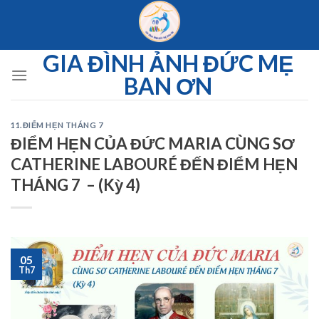
Skip
to
content
GIA ĐÌNH ẢNH ĐỨC MẸ
BAN ƠN
11.ĐIỂM HẸN THÁNG 7
ĐIỂM HẸN CỦA ĐỨC MARIA CÙNG SƠ
CATHERINE LABOURÉ ĐẾN ĐIỂM HẸN
THÁNG 7 – (Kỳ 4)
05
Th7