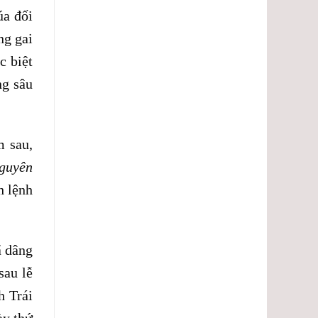
úa đối
ng gai
c biệt
ng sâu
 sau,
guyên
h lệnh
ã dâng
sau lễ
h Trái
ày thứ