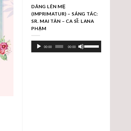
DÂNG LÊN MẸ
(IMPRIMATUR) – SÁNG TÁC:
SR. MAI TÂN – CA SĨ: LANA
PHẠM
Trình
Sử
00:00
00:00
chơi
dụng
Audio
các
phím
mũi
tên
Lên/Xuống
để
tăng
hoặc
giảm
âm