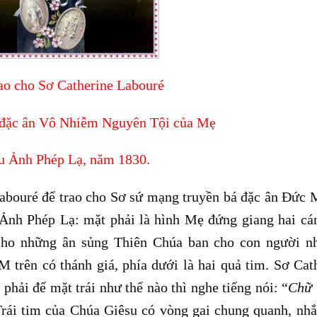
ao cho Sơ Catherine Labouré
 đặc ân Vô Nhiễm Nguyên Tội của Mẹ
u Ảnh Phép Lạ, năm 1830.
Labouré để trao cho Sơ sứ mạng truyền bá đặc ân Đức
nh Phép Lạ: mặt phải là hình Mẹ đứng giang hai cá
 cho những ân sủng Thiên Chúa ban cho con người n
 trên có thánh giá, phía dưới là hai quả tim. Sơ Cat
ải để mặt trái như thế nào thì nghe tiếng nói: “
Chữ
rái tim của Chúa Giêsu có vòng gai chung quanh, nh