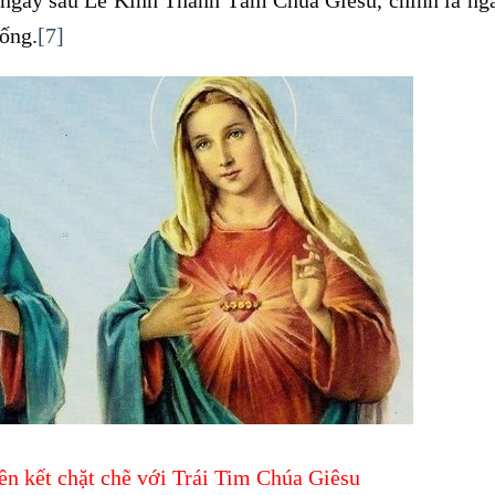
ống.
[7]
ên kết chặt chẽ với Trái Tim Chúa Giêsu