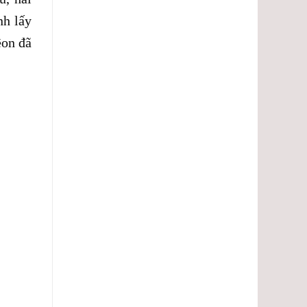
nh lấy
êon đã