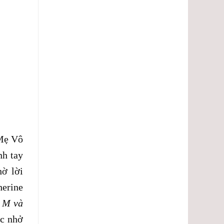
 Mẹ Vô
nh tay
hờ lời
herine
 M và
ắc nhở