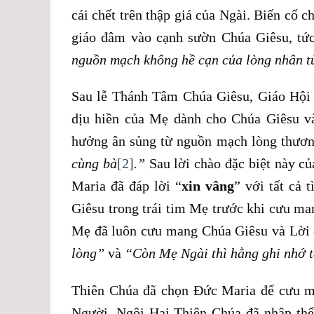
cái chết trên thập giá của Ngài. Biến cố c
giáo đâm vào cạnh sườn Chúa Giêsu, tứ
nguồn mạch không hề cạn của lòng nhân t
Sau lễ Thánh Tâm Chúa Giêsu, Giáo Hội 
dịu hiền của Mẹ dành cho Chúa Giêsu và
hưởng ân sủng từ nguồn mạch lòng thươn
cùng bà
[2]
.”
Sau lời chào đặc biệt này c
Maria đã đáp lời “
xin vâng
” với tất cả
Giêsu trong trái tim Mẹ trước khi cưu m
Mẹ đã luôn cưu mang Chúa Giêsu và Lời
lòng”
và
“Còn Mẹ Ngài thì hằng ghi nhớ tấ
Thiên Chúa đã chọn Đức Maria để cưu m
Người. Ngôi Hai Thiên Chúa đã nhập thể 