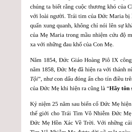
chúng ta biết rằng cuộc thương khó của C
với loài người. Trái tim của Đức Maria bị
quấn xung quanh, không chỉ nói lên sự khă
của Mẹ Maria trong mầu nhiệm cứu độ mà
xa với những đau khổ của Con Mẹ.
Năm 1854, Đức Giáo Hoàng Piô IX công
năm 1858, Đức Mẹ đã hiện ra với thánh nữ
Tội
”, như con dấu đóng ấn cho tín điều tr
của Đức Mẹ khi hiện ra cũng là “
Hãy
tôn
Kỷ niệm 25 năm sau biến cố Đức Mẹ hiện 
thế giới cho Trái Tim Vô Nhiễm Đức Mẹ 
Đức Mẹ Hồn Xác Về Trời. Với những cải c
Tim Vô Nhiễm Mẹ được dời về một ngày n