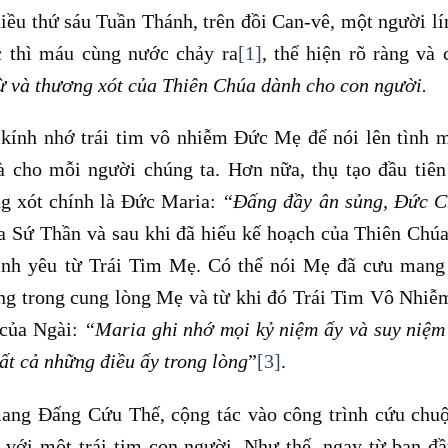
hiều thứ sáu Tuần Thánh, trên đồi Can-vê, một người lí
c thì máu cùng nước chảy ra
[1]
, thể hiện rõ ràng và 
ừ và thương xót của Thiên Chúa dành cho con người.
kính nhớ trái tim vô nhiễm Đức Mẹ để nói lên tình 
 cho mỗi người chúng ta. Hơn nữa, thụ tạo đầu tiê
g xót chính là Đức Maria:
“Đấng đầy ân sủng, Đức C
ủa Sứ Thần và sau khi đã hiểu kế hoạch của Thiên Chú
 tình yêu từ Trái Tim Mẹ. Có thể nói Mẹ đã cưu man
ang trong cung lòng Mẹ và từ khi đó Trái Tim Vô Nhi
 của Ngài:
“Maria ghi nhớ mọi kỷ niệm ấy và suy niệm
t cả những điều ấy trong lòng
”
[3]
.
ang Đấng Cứu Thế, cộng tác vào công trình cứu chu
với một trái tim con người. Như thế, ngay từ ban đầ