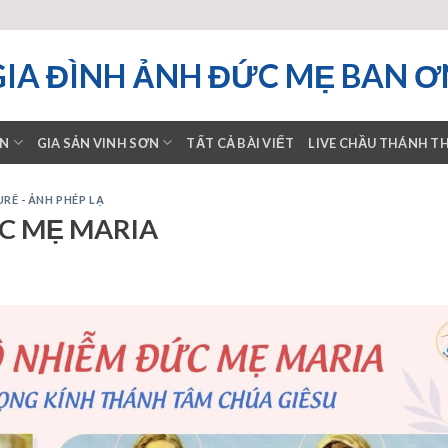
GIA ĐÌNH ẢNH ĐỨC MẸ BAN Ơ
ƠN
GIA SẢN VINH SƠN
TẤT CẢ BÀI VIẾT
LIVE CHẦU THÁNH T
RÊ - ẢNH PHÉP LẠ
ỨC MẸ MARIA