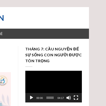
N
HỂ
THÁNG 7: CẦU NGUYỆN ĐỂ
SỰ SỐNG CON NGƯỜI ĐƯỢC
TÔN TRỌNG
Trình
chơi
Video
00:00
04:17