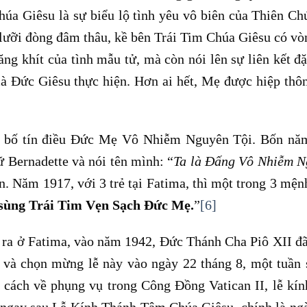
húa Giêsu là sự biểu lộ tình yêu vô biên của Thiên Ch
 lưỡi đòng đâm thâu, kề bên Trái Tim Chúa Giêsu có vò
ng khít của tình mẫu tử, mà còn nói lên sự liên kết đặ
 Đức Giêsu thực hiện. Hơn ai hết, Mẹ được hiệp thô
 bố tín điều Đức Mẹ Vô Nhiễm Nguyên Tội. Bốn năm
 Bernadette và nói tên mình: “
Ta là Đấng Vô Nhiễm N
ên. Năm 1917, với 3 trẻ tại Fatima, thì một trong 3 mện
 sùng Trái Tim Vẹn Sạch Đức Mẹ.
”
[6]
ra ở Fatima, vào năm 1942, Đức Thánh Cha Piô XII đ
và chọn mừng lễ này vào ngày 22 tháng 8, một tuần 
ách về phụng vụ trong Công Đồng Vatican II, lễ kín
gay sau Lễ Kính Thánh Tâm Chúa Giêsu, chính là ng