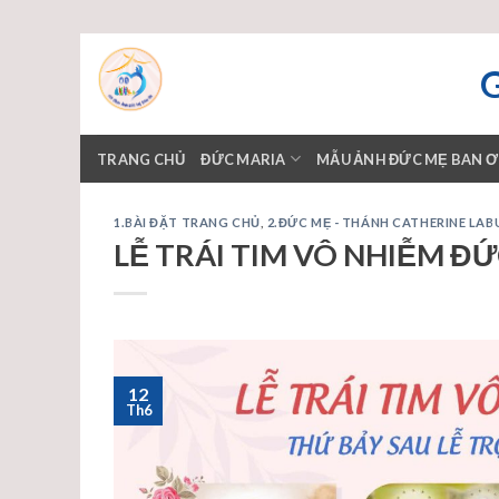
Skip
to
content
TRANG CHỦ
ĐỨC MARIA
MẪU ẢNH ĐỨC MẸ BAN 
1.BÀI ĐẶT TRANG CHỦ
,
2.ĐỨC MẸ - THÁNH CATHERINE LABU
LỄ TRÁI TIM VÔ NHIỄM Đ
12
Th6