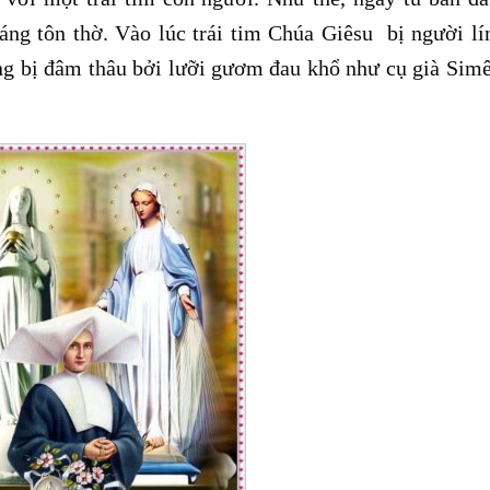
áng tôn thờ. Vào lúc trái tim Chúa Giêsu bị người lí
ũng bị đâm thâu bởi lưỡi gươm đau khổ như cụ già Sim