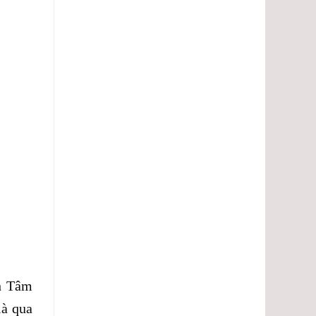
lượng.
h Tâm
là qua