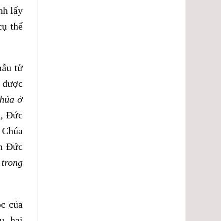
nh lấy
cụ thể
mẫu tử
n được
húa ở
a, Đức
g Chúa
ễm Đức
 trong
ộc của
u, hai