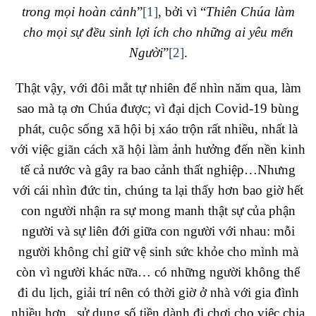
trong mọi hoàn cảnh
”
[1]
, bởi vì “
Thiên Chúa làm
cho mọi sự đều sinh lợi ích cho những ai yêu mến
Người
”
[2]
.
Thật vậy, với đôi mắt tự nhiên để nhìn năm qua, làm
sao mà tạ ơn Chúa được; vì đại dịch Covid-19 bùng
phát, cuộc sống xã hội bị xáo trộn rất nhiều, nhất là
với việc giãn cách xã hội làm ảnh hưởng đến nền kinh
tế cả nước và gây ra bao cảnh thất nghiệp…Nhưng
với cái nhìn đức tin, chúng ta lại thấy hơn bao giờ hết
con người nhận ra sự mong manh thật sự của phận
người và sự liên đới giữa con người với nhau: mỗi
người không chỉ giữ vệ sinh sức khỏe cho mình mà
còn vì người khác nữa… có những người không thể
đi du lịch, giải trí nên có thời giờ ở nhà với gia đình
nhiều hơn , sử dụng số tiền dành đi chơi cho việc chia