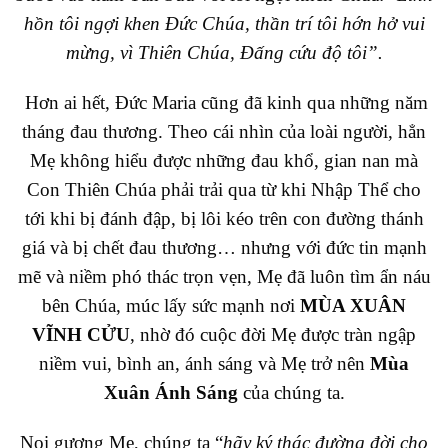
hồn tôi ngợi khen Đức Chúa, thần trí tôi hớn hở vui
mừng, vì Thiên Chúa, Đấng cứu độ tôi”.
Hơn ai hết, Đức Maria cũng đã kinh qua những năm
tháng đau thương. Theo cái nhìn của loài người, hẳn
Mẹ không hiểu được những đau khổ, gian nan mà
Con Thiên Chúa phải trải qua từ khi Nhập Thể cho
tới khi bị đánh đập, bị lôi kéo trên con đường thánh
giá và bị chết đau thương… nhưng với đức tin mạnh
mẽ và niềm phó thác trọn vẹn, Mẹ đã luôn tìm ẩn náu
bên Chúa, múc lấy sức mạnh nơi
MÙA XUÂN
VĨNH CỬU
, nhờ đó cuộc đời Mẹ được tràn ngập
niềm vui, bình an, ánh sáng và Mẹ trở nên
Mùa
Xuân Ánh Sáng
của chúng ta.
Noi gương Mẹ, chúng ta “
hãy ký thác đường đời cho