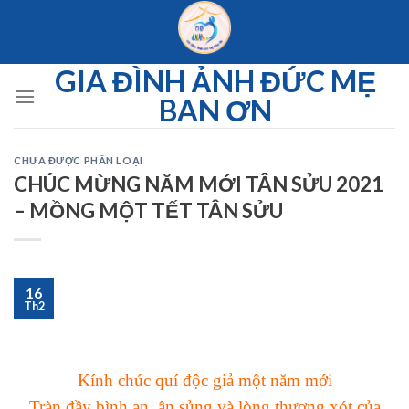
Skip
to
content
GIA ĐÌNH ẢNH ĐỨC MẸ
BAN ƠN
CHƯA ĐƯỢC PHÂN LOẠI
CHÚC MỪNG NĂM MỚI TÂN SỬU 2021
– MỒNG MỘT TẾT TÂN SỬU
16
Th2
Kính chúc quí độc giả một năm mới
Tràn đầy bình an, ân sủng và lòng thương xót của