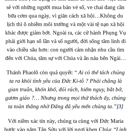
sẻ với những người mua bán vé số, ve chai đang cần
bữa cơm qua ngày, vì giãn cách xã hội…Không du
lịch thì ô nhiễm môi trường và một vài tệ nạn xã hội
khác được giảm bớt. Ngoài ra, các cử hành Phụng Vụ
phải giới hạn số lần và số người, đời sống tâm linh đi
vào chiều sâu hơn: con người cảm nhận nhu cầu tìm
đến với Chúa, tâm sự với Chúa và ẩn náu bên Ngài…
Thánh Phaolô còn quả quyết: “
Ai có thể tách chúng
ta ra khỏi tình yêu của Đức Ki-tô ? Phải chăng là
gian truân, khốn khổ, đói rách, hiểm nguy, bắt bớ,
gươm giáo ?… Nhưng trong mọi thử thách ấy, chúng
ta toàn thắng nhờ Đấng đã yêu mến chúng ta.”
[3]
Với niềm xác tín này, chúng ta cùng với Đức Maria
bước vào năm Tân Sửu với lời ngợi khen Chúa: “
Linh