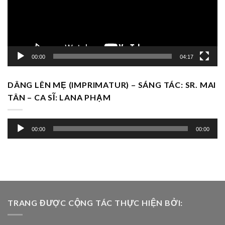
00:00
04:17
DÂNG LÊN MẸ (IMPRIMATUR) – SÁNG TÁC: SR. MAI
TÂN – CA SĨ: LANA PHẠM
Trình
00:00
00:00
chơi
Audio
TRANG ĐƯỢC CỘNG TÁC THỰC HIỆN BỞI: