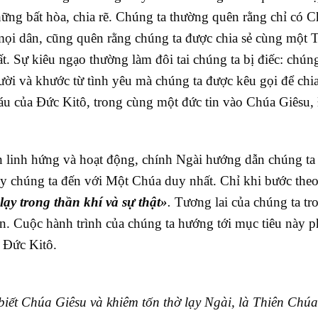
ững bất hòa, chia rẽ. Chúng ta thường quên rằng chỉ có C
mọi dân, cũng quên rằng chúng ta được chia sẻ cùng một 
. Sự kiêu ngạo thường làm đôi tai chúng ta bị điếc: chúng
ười và khước từ tình yêu mà chúng ta được kêu gọi để chia
áu của Đức Kitô, trong cùng một đức tin vào Chúa Giêsu,
linh hứng và hoạt động, chính Ngài hướng dẫn chúng ta
ảy chúng ta đến với Một Chúa duy nhất. Chỉ khi bước theo
lạy trong thần khí và sự thật»
.
Tương lai của chúng ta tr
ến. Cuộc hành trình của chúng ta hướng tới mục tiêu này p
 Đức Kitô.
ết Chúa Giêsu và khiêm tốn thờ lạy Ngài, là Thiên Chúa