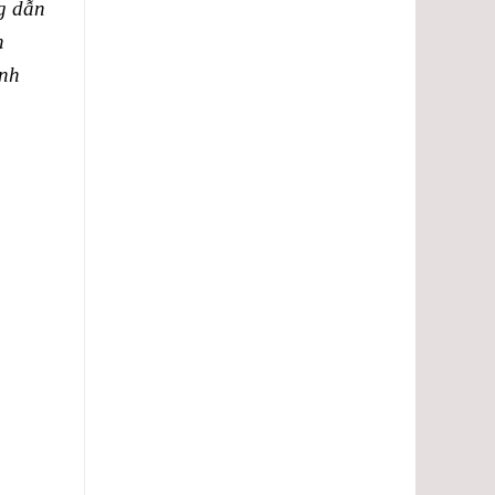
g dẫn
n
ánh