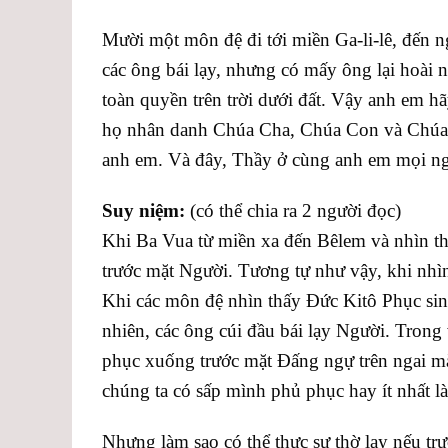
Mười một môn đệ đi tới miền Ga-li-lê, đến 
các ông bái lạy, nhưng có mấy ông lại hoài 
toàn quyền trên trời dưới đất. Vậy anh em h
họ nhân danh Chúa Cha, Chúa Con và Chúa 
anh em. Và đây, Thầy ở cùng anh em mọi ngà
Suy niệm:
(có thể chia ra 2 người đọc)
Khi Ba Vua từ miền xa đến Bêlem và nhìn t
trước mặt Người. Tương tự như vậy, khi nhì
Khi các môn đệ nhìn thấy Đức Kitô Phục sinh 
nhiên, các ông cúi đầu bái lạy Người. Trong
phục xuống trước mặt Ðấng ngự trên ngai mà
chúng ta có sấp mình phủ phục hay ít nhất l
Nhưng làm sao có thể thực sự thờ lạy nếu t