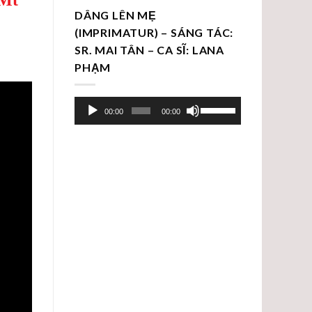
DÂNG LÊN MẸ
(IMPRIMATUR) – SÁNG TÁC:
SR. MAI TÂN – CA SĨ: LANA
PHẠM
Trình
Sử
00:00
00:00
chơi
dụng
Audio
các
phím
mũi
tên
Lên/Xuống
để
tăng
hoặc
giảm
âm