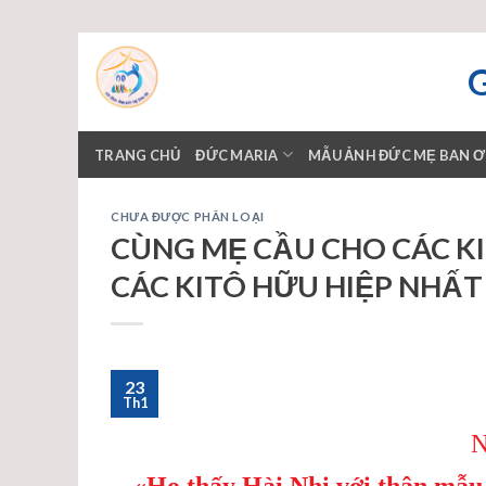
Skip
to
content
TRANG CHỦ
ĐỨC MARIA
MẪU ẢNH ĐỨC MẸ BAN 
CHƯA ĐƯỢC PHÂN LOẠI
CÙNG MẸ CẦU CHO CÁC KI
CÁC KITÔ HỮU HIỆP NHẤT 1
23
Th1
«Họ thấy Hài Nhi với thân mẫu 