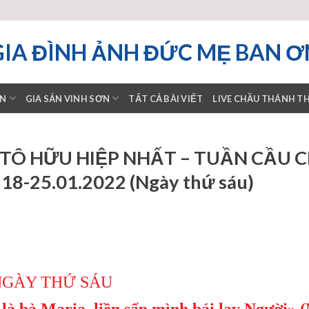
GIA ĐÌNH ẢNH ĐỨC MẸ BAN Ơ
ƠN
GIA SẢN VINH SƠN
TẤT CẢ BÀI VIẾT
LIVE CHẦU THÁNH T
TÔ HỮU HIỆP NHẤT – TUẦN CẦU 
8-25.01.2022 (Ngày thứ sáu)
NGÀY THỨ SÁU
là bà Maria, liền sấp mình bái lạy Người» 