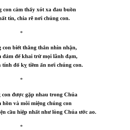
g con cảm thấy xót xa đau buồn
ất tín, chia rẽ nơi chúng con.
*
 con biết thẳng thắn nhìn nhận,
m đảm để khai trừ mọi lãnh đạm,
 tính đố kỵ tiềm ẩn nơi chúng con.
*
g con được gặp nhau trong Chúa
m hồn và môi miệng chúng con
yện cầu hiệp nhất như lòng Chúa ước ao.
*