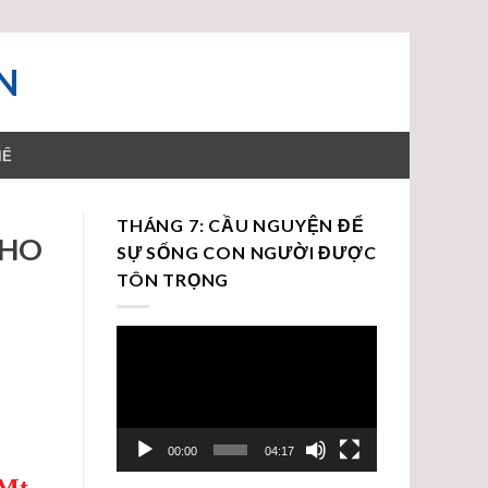
N
HỂ
THÁNG 7: CẦU NGUYỆN ĐỂ
CHO
SỰ SỐNG CON NGƯỜI ĐƯỢC
TÔN TRỌNG
Trình
chơi
Video
00:00
04:17
(Mt