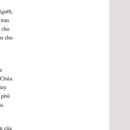
Người,
 trao
a cho
ền cho
c
 Chúa.
tuy
c phủ
a,
p của