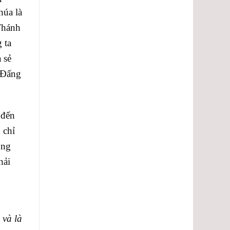
húa là
Thánh
 ta
 sẻ
 Đấng
 đến
 chỉ
ong
hải
 và là