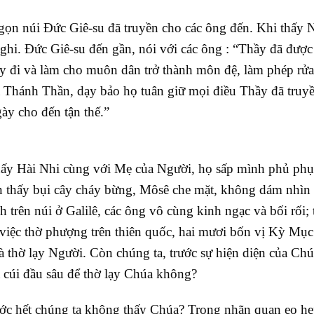
ngọn núi Đức Giê-su đã truyền cho các ông đến. Khi thấy 
nghi. Đức Giê-su đến gần, nói với các ông : “Thầy đã được
ãy đi và làm cho muôn dân trở thành môn đệ, làm phép rử
Thánh Thần, dạy bảo họ tuân giữ mọi điều Thầy đã truy
y cho đến tận thế.”
hấy Hài Nhi cùng với Mẹ của Người, họ sấp mình phủ phụ
n thấy bụi cây cháy bừng, Môsê che mặt, không dám nhìn
trên núi ở Galilê, các ông vô cùng kinh ngạc và bối rối; 
 việc thờ phượng trên thiên quốc, hai mươi bốn vị Kỳ Mụ
 thờ lạy Người. Còn chúng ta, trước sự hiện diện của Chú
à cúi đầu sâu để thờ lạy Chúa không?
rước hết chúng ta không thấy Chúa? Trong nhãn quan eo hẹ