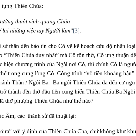
tụng Thiên Chúa:
 tường thuật vinh quang Chúa,
 lại những việc tay Người làm
”
[3]
.
i sứ thần đến báo tin cho Cô về kế hoạch cứu độ nhân loại
o “Thiên Chúa duy nhất” mà Cô tôn thờ, Cô ưng thuận để
 hiện chương trình của Ngài nơi Cô, thì chính Cô là ngườ
thể trong cung lòng Cô. Công trình “vô tiền khoáng hậu”
hánh Thần / Ngôi Ba. Ba ngôi Thiên Chúa đã đến cư ngụ
trở thành đền thờ đầu tiên cung hiến Thiên Chúa Ba Ngôi
đã thờ phượng Thiên Chúa như thế nào?
c Âm, các thánh sử đã thuật lại:
“mở ra” với ý định của Thiên Chúa Cha, chứ không khư khư