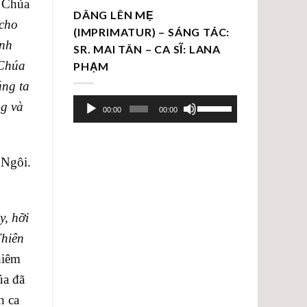
n Chúa
DÂNG LÊN MẸ
 cho
(IMPRIMATUR) – SÁNG TÁC:
ánh
SR. MAI TÂN – CA SĨ: LANA
 Chúa
PHẠM
úng ta
Trình
Sử
ng và
00:00
00:00
chơi
dụng
Audio
các
phím
 Ngôi.
mũi
tên
Lên/Xuống
, hỡi
để
hiên
tăng
hoặc
hiêm
giảm
úa đã
âm
n ca