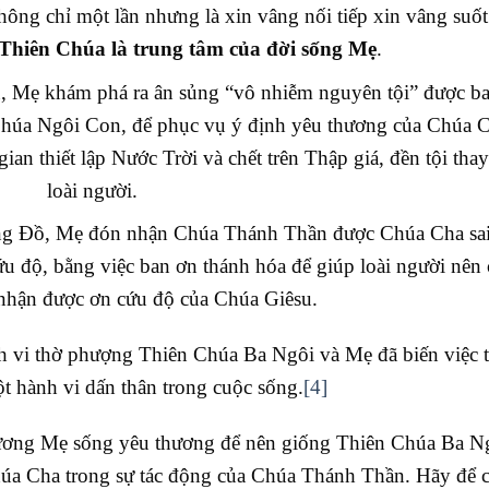
ng chỉ một lần nhưng là xin vâng nối tiếp xin vâng suốt
Thiên Chúa là trung tâm của đời sống Mẹ
.
u, Mẹ khám phá ra ân sủng “vô nhiễm nguyên tội” được b
húa Ngôi Con, để phục vụ ý định yêu thương của Chúa C
an thiết lập Nước Trời và chết trên Thập giá, đền tội tha
loài người.
Tông Đồ, Mẹ đón nhận Chúa Thánh Thần được Chúa Cha sai
ứu độ, bằng việc ban ơn thánh hóa để giúp loài người nên
nhận được ơn cứu độ của Chúa Giêsu.
h vi thờ phượng Thiên Chúa Ba Ngôi và Mẹ đã biến việc 
 hành vi dấn thân trong cuộc sống.
[4]
gương Mẹ sống yêu thương để nên giống Thiên Chúa Ba N
húa Cha trong sự tác động của Chúa Thánh Thần. Hãy để 