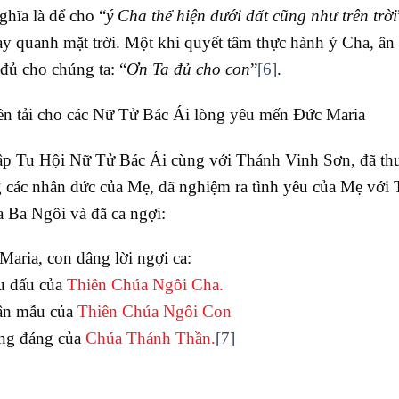
ghĩa là để cho “
ý Cha thể hiện dưới đất cũng như trên trời
ay quanh mặt trời. Một khi quyết tâm thực hành ý Cha, ân
đủ cho chúng ta: “
Ơn Ta đủ cho con
”
[6]
.
yền tải cho các Nữ Tử Bác Ái lòng yêu mến Đức Maria
lập Tu Hội Nữ Tử Bác Ái cùng với Thánh Vinh Sơn, đã th
các nhân đức của Mẹ, đã nghiệm ra tình yêu của Mẹ với 
 Ba Ngôi và đã ca ngợi:
aria, con dâng lời ngợi ca:
u dấu của
Thiên Chúa Ngôi Cha.
hân mẫu của
Thiên Chúa Ngôi Con
ứng đáng của
Chúa Thánh Thần.
[7]