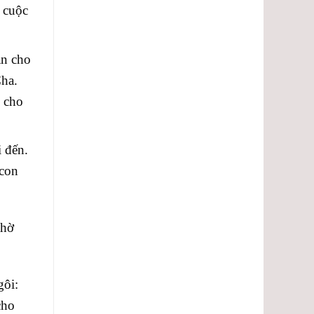
 cuộc
an cho
ha.
y cho
 đến.
 con
thờ
gôi:
cho