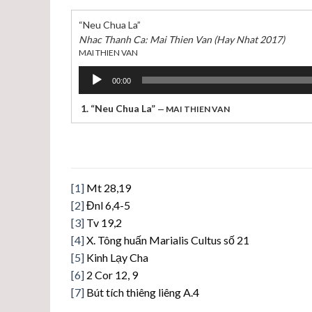
“Neu Chua La”
Nhac Thanh Ca: Mai Thien Van (Hay Nhat 2017)
MAI THIEN VAN
Trình
00:00
chơi
Audio
1.
“Neu Chua La”
— MAI THIEN VAN
[1]
Mt 28,19
[2]
Đnl 6,4-5
[3]
Tv 19,2
[4]
X. Tông huấn Marialis Cultus số 21
[5]
Kinh Lạy Cha
[6]
2 Cor 12, 9
[7]
Bút tích thiêng liêng A.4