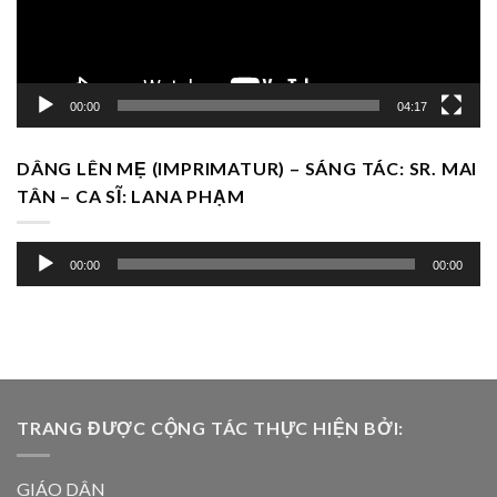
00:00
04:17
DÂNG LÊN MẸ (IMPRIMATUR) – SÁNG TÁC: SR. MAI
TÂN – CA SĨ: LANA PHẠM
Trình
00:00
00:00
chơi
Audio
TRANG ĐƯỢC CỘNG TÁC THỰC HIỆN BỞI:
GIÁO DÂN