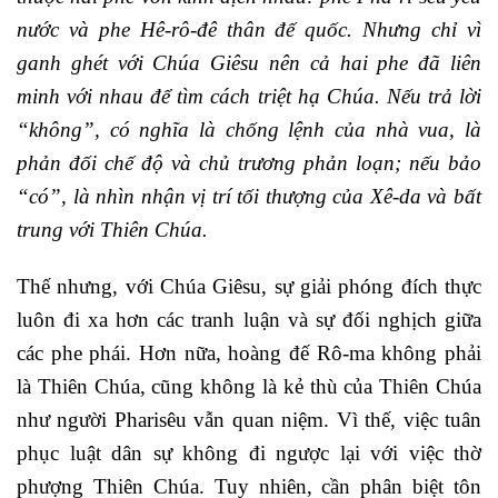
nước và phe Hê-rô-đê thân đế quốc. Nhưng chỉ vì
ganh ghét với Chúa Giêsu nên cả hai phe đã liên
minh với nhau để tìm cách triệt hạ Chúa. Nếu trả lời
“không”, có nghĩa là chống lệnh của nhà vua, là
phản đối chế độ và chủ trương phản loạn; nếu bảo
“có”, là nhìn nhận vị trí tối thượng của Xê-da và bất
trung với Thiên Chúa.
Thế nhưng, với Chúa Giêsu, sự giải phóng đích thực
luôn đi xa hơn các tranh luận và sự đối nghịch giữa
các phe phái. Hơn nữa, hoàng đế Rô-ma không phải
là Thiên Chúa, cũng không là kẻ thù của Thiên Chúa
như người Pharisêu vẫn quan niệm. Vì thế, việc tuân
phục luật dân sự không đi ngược lại với việc thờ
phượng Thiên Chúa. Tuy nhiên, cần phân biệt tôn