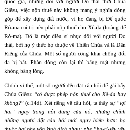
quốc gia, nhưng đối với người Do thái thời Chúa
Giêsu, việc nộp thuế này không mang ý nghĩa đóng
góp để xây dựng đất nước, vì họ đang bị Đế quốc
Rô-ma cai trị nên phải nộp thuế cho Xê-da (hoàng đế
Rô-ma). Đó là một điều sỉ nhục đối với người Do
thái, bởi họ ý thức họ thuộc về Thiên Chúa và là Dân
Riêng của Chúa. Một số người công khai chống đối
đã bị bắt. Phần đông còn lại thì bằng mặt nhưng
không bằng lòng.
Chính vì thế, một số người đến đặt câu hỏi để gài bẫy
Chúa Giêsu: “
có được phép nộp thuế cho Xê-da hay
không?
” (c.14d). Xét riêng về câu hỏi, ta thấy
sự “lợi
hại” ngay trong nội dung của nó, nhưng chính
những người đặt câu hỏi mới nguy hiểm hơn: họ
thuộc hai phe vốn kình địch nhau: phe Pha-ri-sêu yêu